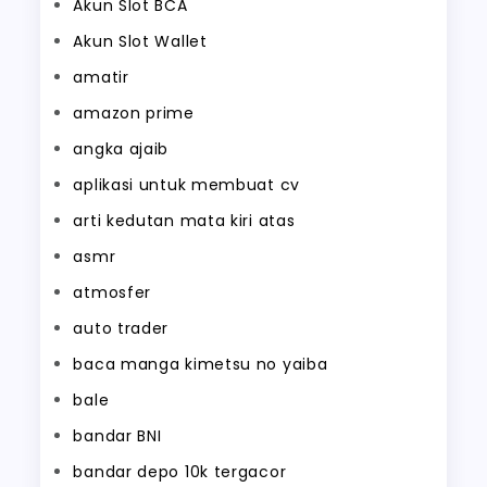
Akun Slot BCA
Akun Slot Wallet
amatir
amazon prime
angka ajaib
aplikasi untuk membuat cv
arti kedutan mata kiri atas
asmr
atmosfer
auto trader
baca manga kimetsu no yaiba
bale
bandar BNI
bandar depo 10k tergacor