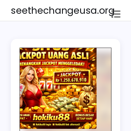
Skip
seethechangeusa.org
to
content