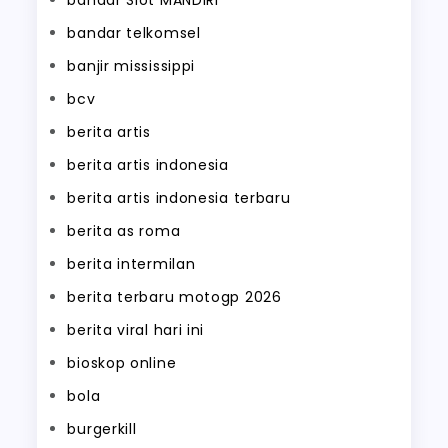
bandar Slot MANDIRI
bandar telkomsel
banjir mississippi
bcv
berita artis
berita artis indonesia
berita artis indonesia terbaru
berita as roma
berita intermilan
berita terbaru motogp 2026
berita viral hari ini
bioskop online
bola
burgerkill