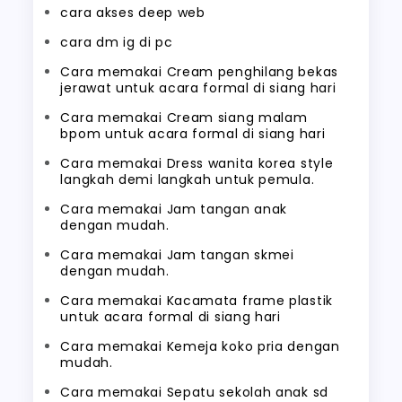
cara akses deep web
cara dm ig di pc
Cara memakai Cream penghilang bekas
jerawat untuk acara formal di siang hari
Cara memakai Cream siang malam
bpom untuk acara formal di siang hari
Cara memakai Dress wanita korea style
langkah demi langkah untuk pemula.
Cara memakai Jam tangan anak
dengan mudah.
Cara memakai Jam tangan skmei
dengan mudah.
Cara memakai Kacamata frame plastik
untuk acara formal di siang hari
Cara memakai Kemeja koko pria dengan
mudah.
Cara memakai Sepatu sekolah anak sd