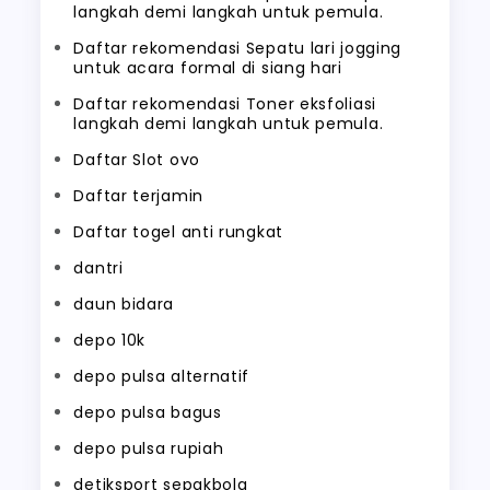
langkah demi langkah untuk pemula.
Daftar rekomendasi Sepatu lari jogging
untuk acara formal di siang hari
Daftar rekomendasi Toner eksfoliasi
langkah demi langkah untuk pemula.
Daftar Slot ovo
Daftar terjamin
Daftar togel anti rungkat
dantri
daun bidara
depo 10k
depo pulsa alternatif
depo pulsa bagus
depo pulsa rupiah
detiksport sepakbola