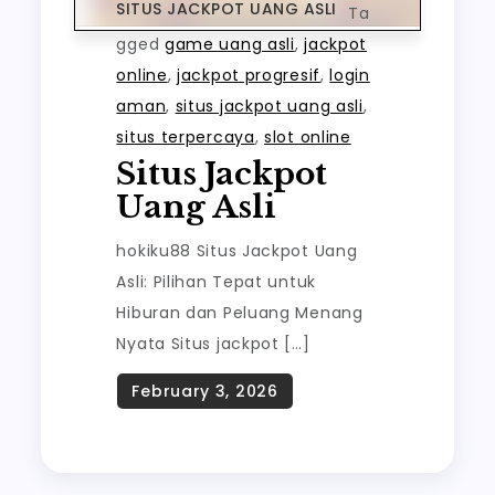
SITUS JACKPOT UANG ASLI
Ta
gged
game uang asli
,
jackpot
online
,
jackpot progresif
,
login
aman
,
situs jackpot uang asli
,
situs terpercaya
,
slot online
Situs Jackpot
Uang Asli
hokiku88 Situs Jackpot Uang
Asli: Pilihan Tepat untuk
Hiburan dan Peluang Menang
Nyata Situs jackpot […]