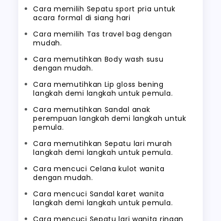
Cara memilih Sepatu sport pria untuk
acara formal di siang hari
Cara memilih Tas travel bag dengan
mudah.
Cara memutihkan Body wash susu
dengan mudah.
Cara memutihkan Lip gloss bening
langkah demi langkah untuk pemula.
Cara memutihkan Sandal anak
perempuan langkah demi langkah untuk
pemula.
Cara memutihkan Sepatu lari murah
langkah demi langkah untuk pemula.
Cara mencuci Celana kulot wanita
dengan mudah.
Cara mencuci Sandal karet wanita
langkah demi langkah untuk pemula.
Cara mencuci Sepatu lari wanita ringan