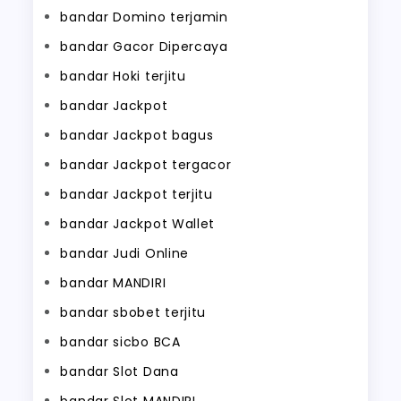
bandar Domino terjamin
bandar Gacor Dipercaya
bandar Hoki terjitu
bandar Jackpot
bandar Jackpot bagus
bandar Jackpot tergacor
bandar Jackpot terjitu
bandar Jackpot Wallet
bandar Judi Online
bandar MANDIRI
bandar sbobet terjitu
bandar sicbo BCA
bandar Slot Dana