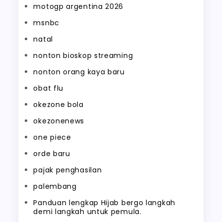
motogp argentina 2026
msnbc
natal
nonton bioskop streaming
nonton orang kaya baru
obat flu
okezone bola
okezonenews
one piece
orde baru
pajak penghasilan
palembang
Panduan lengkap Hijab bergo langkah
demi langkah untuk pemula.