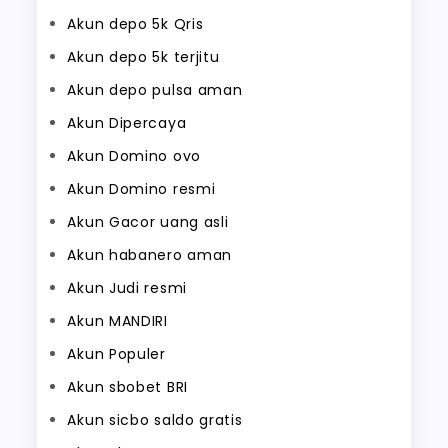
Akun depo 5k Qris
Akun depo 5k terjitu
Akun depo pulsa aman
Akun Dipercaya
Akun Domino ovo
Akun Domino resmi
Akun Gacor uang asli
Akun habanero aman
Akun Judi resmi
Akun MANDIRI
Akun Populer
Akun sbobet BRI
Akun sicbo saldo gratis