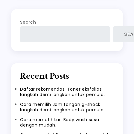
Search
SE
Recent Posts
Daftar rekomendasi Toner eksfoliasi
langkah demi langkah untuk pemula.
Cara memilih Jam tangan g-shock
langkah demi langkah untuk pemula.
Cara memutihkan Body wash susu
dengan mudah.