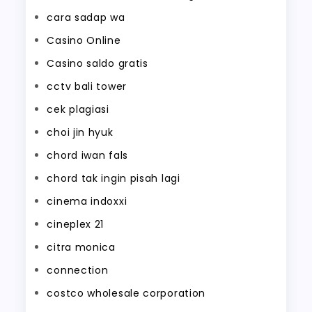
cara sadap wa
Casino Online
Casino saldo gratis
cctv bali tower
cek plagiasi
choi jin hyuk
chord iwan fals
chord tak ingin pisah lagi
cinema indoxxi
cineplex 21
citra monica
connection
costco wholesale corporation