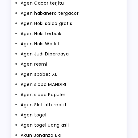
Agen Gacor terjitu
Agen habanero tergacor
Agen Hoki saldo gratis
Agen Hoki terbaik
Agen Hoki Wallet
Agen Judi Dipercaya
Agen resmi
Agen sbobet XL
Agen sicbo MANDIRI
Agen sicbo Populer
Agen Slot alternatif
Agen togel
Agen togel uang asli
Akun Bonanza BRI