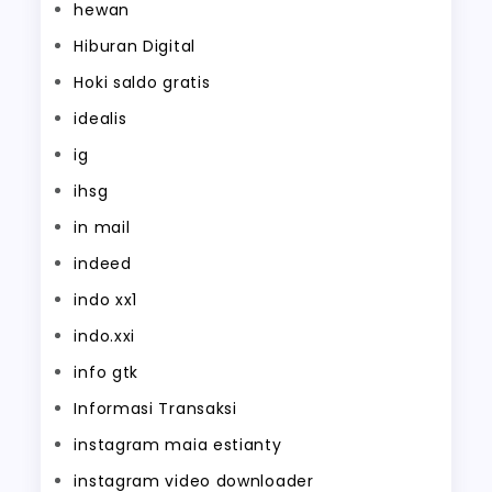
hewan
Hiburan Digital
Hoki saldo gratis
idealis
ig
ihsg
in mail
indeed
indo xx1
indo.xxi
info gtk
Informasi Transaksi
instagram maia estianty
instagram video downloader