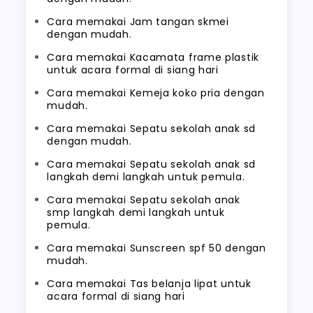
Cara memakai Jam tangan skmei
dengan mudah.
Cara memakai Kacamata frame plastik
untuk acara formal di siang hari
Cara memakai Kemeja koko pria dengan
mudah.
Cara memakai Sepatu sekolah anak sd
dengan mudah.
Cara memakai Sepatu sekolah anak sd
langkah demi langkah untuk pemula.
Cara memakai Sepatu sekolah anak
smp langkah demi langkah untuk
pemula.
Cara memakai Sunscreen spf 50 dengan
mudah.
Cara memakai Tas belanja lipat untuk
acara formal di siang hari