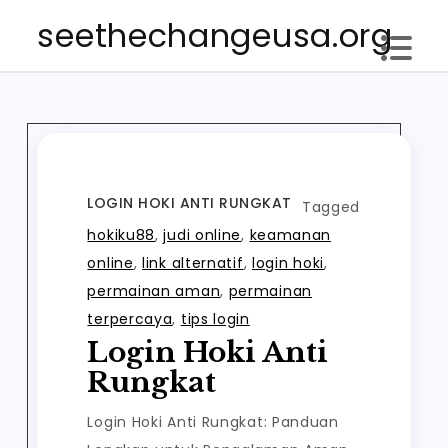
Skip
seethechangeusa.org
to
content
LOGIN HOKI ANTI RUNGKAT
Tagged
hokiku88
,
judi online
,
keamanan
online
,
link alternatif
,
login hoki
,
permainan aman
,
permainan
terpercaya
,
tips login
Login Hoki Anti
Rungkat
Login Hoki Anti Rungkat: Panduan