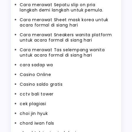
Cara merawat Sepatu slip on pria
langkah demi langkah untuk pemula.
Cara merawat Sheet mask korea untuk
acara formal di siang hari
Cara merawat Sneakers wanita platform
untuk acara formal di siang hari
Cara merawat Tas selempang wanita
untuk acara formal di siang hari
cara sadap wa
Casino Online
Casino saldo gratis
cctv bali tower
cek plagiasi
choi jin hyuk
chord iwan fals