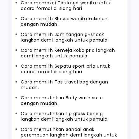
Cara memakai Tas kerja wanita untuk
acara formal di siang hari
Cara memilih Blouse wanita kekinian
dengan mudah.
Cara memilih Jam tangan g-shock
langkah demi langkah untuk pemula.
Cara memilih Kemeja koko pria langkah
demi langkah untuk pemula.
Cara memilih Sepatu sport pria untuk
acara formal di siang hari
Cara memilih Tas travel bag dengan
mudah.
Cara memutihkan Body wash susu
dengan mudah.
Cara memutihkan Lip gloss bening
langkah demi langkah untuk pemula.
Cara memutihkan Sandal anak
perempuan langkah demi langkah untuk