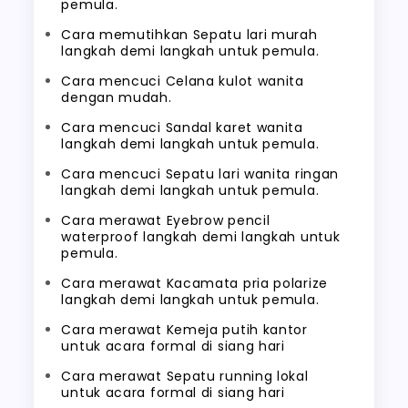
pemula.
Cara memutihkan Sepatu lari murah
langkah demi langkah untuk pemula.
Cara mencuci Celana kulot wanita
dengan mudah.
Cara mencuci Sandal karet wanita
langkah demi langkah untuk pemula.
Cara mencuci Sepatu lari wanita ringan
langkah demi langkah untuk pemula.
Cara merawat Eyebrow pencil
waterproof langkah demi langkah untuk
pemula.
Cara merawat Kacamata pria polarize
langkah demi langkah untuk pemula.
Cara merawat Kemeja putih kantor
untuk acara formal di siang hari
Cara merawat Sepatu running lokal
untuk acara formal di siang hari