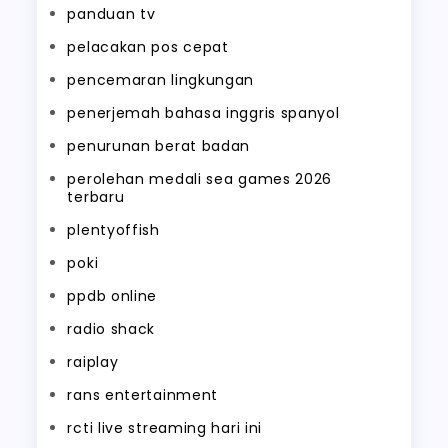
panduan tv
pelacakan pos cepat
pencemaran lingkungan
penerjemah bahasa inggris spanyol
penurunan berat badan
perolehan medali sea games 2026
terbaru
plentyoffish
poki
ppdb online
radio shack
raiplay
rans entertainment
rcti live streaming hari ini