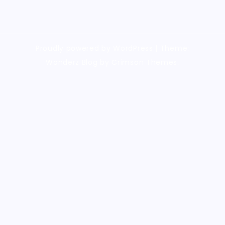
Proudly powered by WordPress
|
Theme:
Wanderz Blog by Crimson Themes.