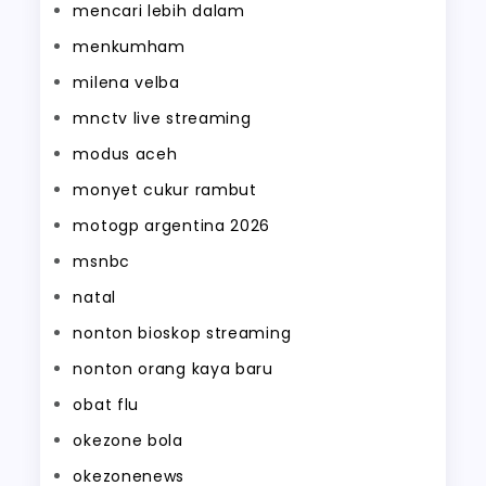
mencari lebih dalam
menkumham
milena velba
mnctv live streaming
modus aceh
monyet cukur rambut
motogp argentina 2026
msnbc
natal
nonton bioskop streaming
nonton orang kaya baru
obat flu
okezone bola
okezonenews