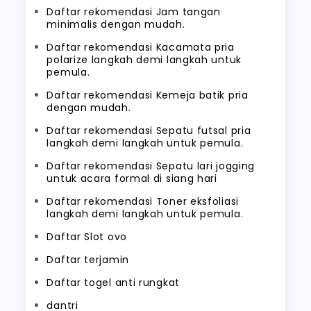
Daftar rekomendasi Jam tangan
minimalis dengan mudah.
Daftar rekomendasi Kacamata pria
polarize langkah demi langkah untuk
pemula.
Daftar rekomendasi Kemeja batik pria
dengan mudah.
Daftar rekomendasi Sepatu futsal pria
langkah demi langkah untuk pemula.
Daftar rekomendasi Sepatu lari jogging
untuk acara formal di siang hari
Daftar rekomendasi Toner eksfoliasi
langkah demi langkah untuk pemula.
Daftar Slot ovo
Daftar terjamin
Daftar togel anti rungkat
dantri