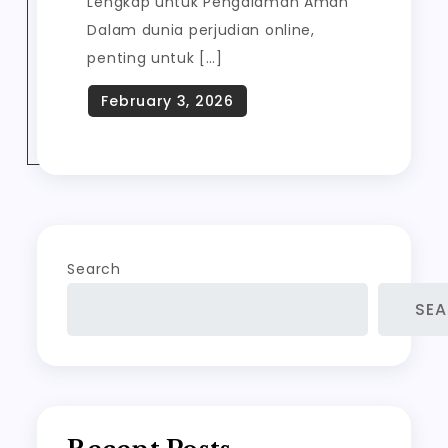
Lengkap untuk Pengalaman Aman
Dalam dunia perjudian online,
penting untuk […]
Search
SE