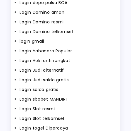
Login depo pulsa BCA
Login Domino aman
Login Domino resmi
Login Domino telkomsel
login gmail
Login habanero Populer
Login Hoki anti rungkat
Login Judi alternatif
Login Judi saldo gratis
Login saldo gratis
Login sbobet MANDIRI
Login Slot resmi
Login Slot telkomsel
Login togel Dipercaya