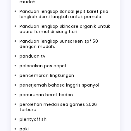
mudah.
Panduan lengkap Sandal jepit karet pria
langkah demi langkah untuk pemula.
Panduan lengkap Skincare organik untuk
acara formal di siang hari
Panduan lengkap Sunscreen spf 50
dengan mudah.
panduan tv
pelacakan pos cepat
pencemaran lingkungan
penerjemah bahasa inggris spanyol
penurunan berat badan
perolehan medali sea games 2026
terbaru
plentyoffish
poki