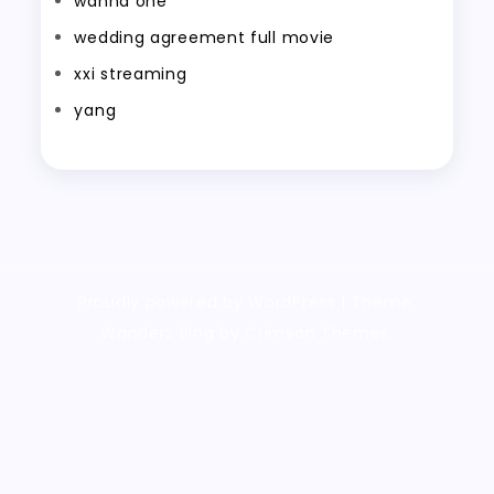
wanna one
wedding agreement full movie
xxi streaming
yang
Proudly powered by WordPress
|
Theme:
Wanderz Blog by Crimson Themes.