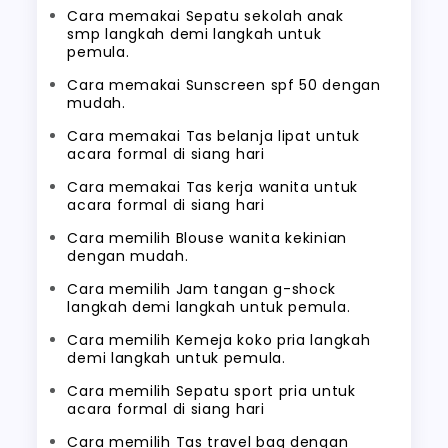
Cara memakai Sepatu sekolah anak
smp langkah demi langkah untuk
pemula.
Cara memakai Sunscreen spf 50 dengan
mudah.
Cara memakai Tas belanja lipat untuk
acara formal di siang hari
Cara memakai Tas kerja wanita untuk
acara formal di siang hari
Cara memilih Blouse wanita kekinian
dengan mudah.
Cara memilih Jam tangan g-shock
langkah demi langkah untuk pemula.
Cara memilih Kemeja koko pria langkah
demi langkah untuk pemula.
Cara memilih Sepatu sport pria untuk
acara formal di siang hari
Cara memilih Tas travel bag dengan