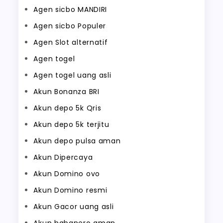
Agen sicbo MANDIRI
Agen sicbo Populer
Agen Slot alternatif
Agen togel
Agen togel uang asli
Akun Bonanza BRI
Akun depo 5k Qris
Akun depo 5k terjitu
Akun depo pulsa aman
Akun Dipercaya
Akun Domino ovo
Akun Domino resmi
Akun Gacor uang asli