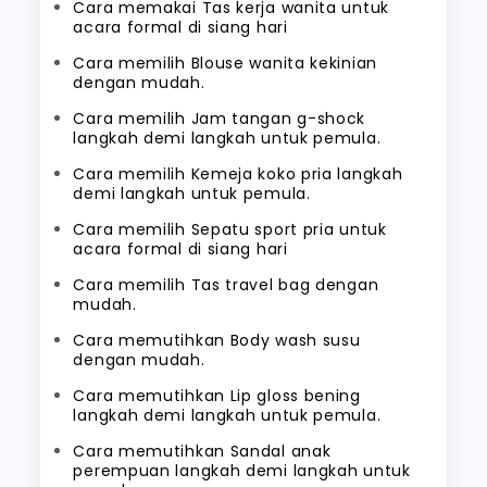
Cara memakai Tas kerja wanita untuk
acara formal di siang hari
Cara memilih Blouse wanita kekinian
dengan mudah.
Cara memilih Jam tangan g-shock
langkah demi langkah untuk pemula.
Cara memilih Kemeja koko pria langkah
demi langkah untuk pemula.
Cara memilih Sepatu sport pria untuk
acara formal di siang hari
Cara memilih Tas travel bag dengan
mudah.
Cara memutihkan Body wash susu
dengan mudah.
Cara memutihkan Lip gloss bening
langkah demi langkah untuk pemula.
Cara memutihkan Sandal anak
perempuan langkah demi langkah untuk