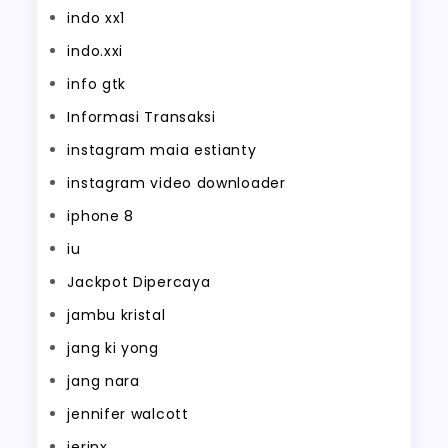
indo xx1
indo.xxi
info gtk
Informasi Transaksi
instagram maia estianty
instagram video downloader
iphone 8
iu
Jackpot Dipercaya
jambu kristal
jang ki yong
jang nara
jennifer walcott
jerinx