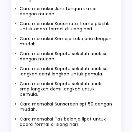
Cara memakai Jam tangan skmei
dengan mudah.
Cara memakai Kacamata frame plastik
untuk acara formal di siang hari
Cara memakai Kemeja koko pria dengan
mudah.
Cara memakai Sepatu sekolah anak sd
dengan mudah.
Cara memakai Sepatu sekolah anak sd
langkah demi langkah untuk pemula.
Cara memakai Sepatu sekolah anak
smp langkah demi langkah untuk
pemula.
Cara memakai Sunscreen spf 50 dengan
mudah.
Cara memakai Tas belanja lipat untuk
acara formal di siang hari