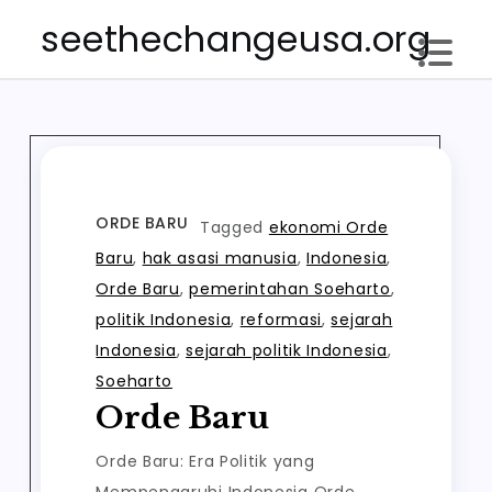
Skip
seethechangeusa.org
to
content
ORDE BARU
Tagged
ekonomi Orde
Baru
,
hak asasi manusia
,
Indonesia
,
Orde Baru
,
pemerintahan Soeharto
,
politik Indonesia
,
reformasi
,
sejarah
Indonesia
,
sejarah politik Indonesia
,
Soeharto
Orde Baru
Orde Baru: Era Politik yang