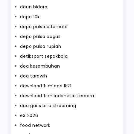
daun bidara
depo 10k
depo pulsa alternatif
depo pulsa bagus
depo pulsa rupiah
detiksport sepakbola
doa kesembuhan
doa tarawih
download film dari lk21
download film indonesia terbaru
dua garis biru streaming
e3 2026
food network