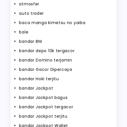
atmosfer
auto trader
baca manga kimetsu no yaiba
bale
bandar BNI
bandar depo 10k tergacor
bandar Domino terjamin
bandar Gacor Dipercaya
bandar Hoki terjitu
bandar Jackpot
bandar Jackpot bagus
bandar Jackpot tergacor
bandar Jackpot terjitu
bandar Jackpot Wallet