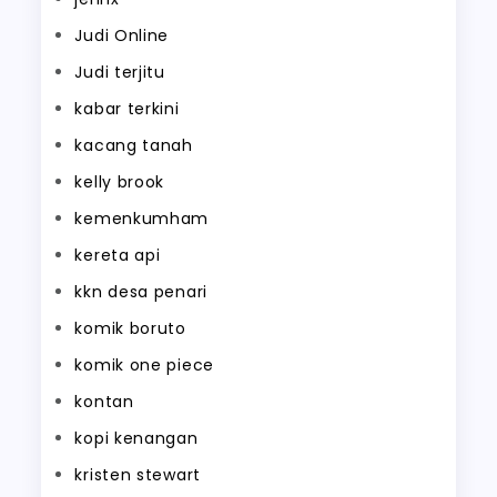
Judi Online
Judi terjitu
kabar terkini
kacang tanah
kelly brook
kemenkumham
kereta api
kkn desa penari
komik boruto
komik one piece
kontan
kopi kenangan
kristen stewart