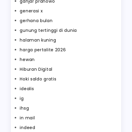
ganjar pranowo
generasi x
gerhana bulan
gunung tertinggi di dunia
halaman kuning
harga pertalite 2026
hewan
Hiburan Digital
Hoki saldo gratis
idealis
ig
ihsg
in mail
indeed