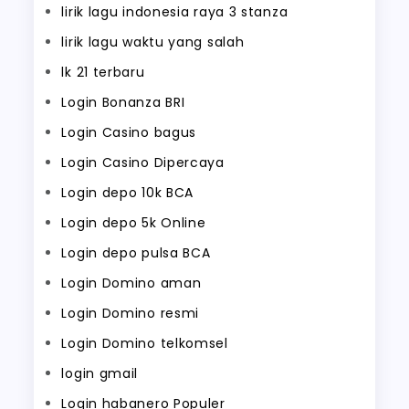
lirik lagu indonesia raya 3 stanza
lirik lagu waktu yang salah
lk 21 terbaru
Login Bonanza BRI
Login Casino bagus
Login Casino Dipercaya
Login depo 10k BCA
Login depo 5k Online
Login depo pulsa BCA
Login Domino aman
Login Domino resmi
Login Domino telkomsel
login gmail
Login habanero Populer