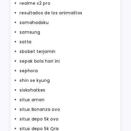
realme x2 pro
resultados de los animalitos
samahadaku
samsung
satta
sbobet terjamin
sepak bola hari ini
sephora
shin se kyung
siskohatkes
situs aman
situs Bonanza ovo
situs depo 5k ovo
situs depo 5k Qris