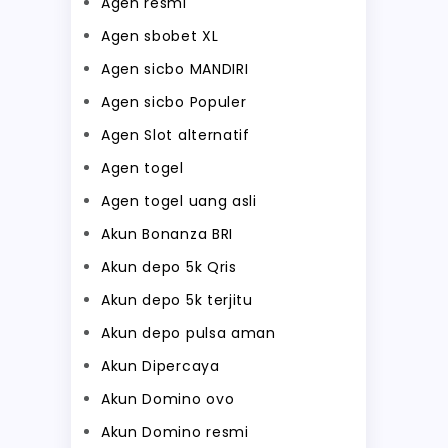
Agen resmi
Agen sbobet XL
Agen sicbo MANDIRI
Agen sicbo Populer
Agen Slot alternatif
Agen togel
Agen togel uang asli
Akun Bonanza BRI
Akun depo 5k Qris
Akun depo 5k terjitu
Akun depo pulsa aman
Akun Dipercaya
Akun Domino ovo
Akun Domino resmi