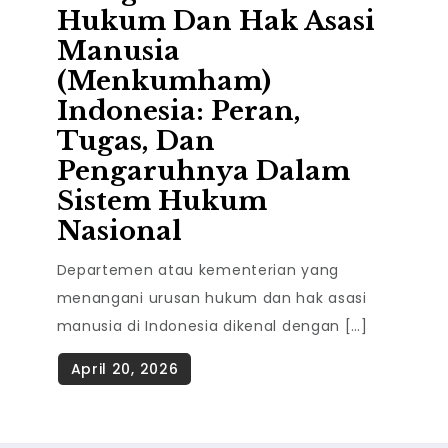
Hukum Dan Hak Asasi
Manusia
(Menkumham)
Indonesia: Peran,
Tugas, Dan
Pengaruhnya Dalam
Sistem Hukum
Nasional
Departemen atau kementerian yang
menangani urusan hukum dan hak asasi
manusia di Indonesia dikenal dengan […]