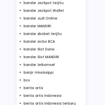
bandar Jackpot terjitu
bandar Jackpot Wallet
bandar Judi Online
bandar MANDIRI
bandar sbobet terjitu
bandar sicbo BCA
bandar Slot Dana
bandar Slot MANDIRI
bandar telkomsel
banjir mississippi
bcv
berita artis
berita artis indonesia
berita artis indonesia terbaru