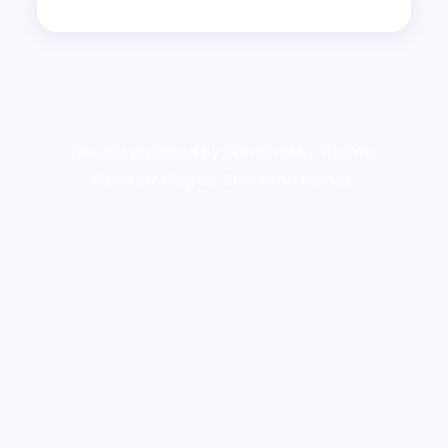
Proudly powered by WordPress
|
Theme:
Wanderz Blog by Crimson Themes.