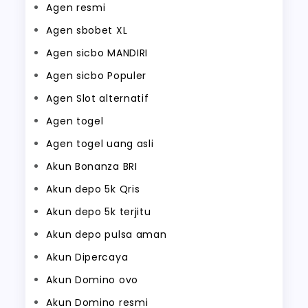
Agen resmi
Agen sbobet XL
Agen sicbo MANDIRI
Agen sicbo Populer
Agen Slot alternatif
Agen togel
Agen togel uang asli
Akun Bonanza BRI
Akun depo 5k Qris
Akun depo 5k terjitu
Akun depo pulsa aman
Akun Dipercaya
Akun Domino ovo
Akun Domino resmi