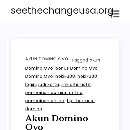
Skip
seethechangeusa.org
to
content
AKUN DOMINO OVO
Tagged
akun
Domino Ovo
,
bonus Domino Ovo
,
Domino Ovo
,
hokiku88
,
hokiku88
login
,
judi kartu
,
link alternatif
,
permainan domino online
,
permainan online
,
tips bermain
domino
Akun Domino
Ovo