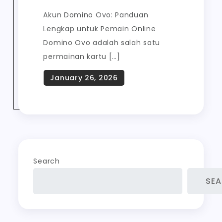
Akun Domino Ovo: Panduan
Lengkap untuk Pemain Online
Domino Ovo adalah salah satu
permainan kartu […]
Search
SE