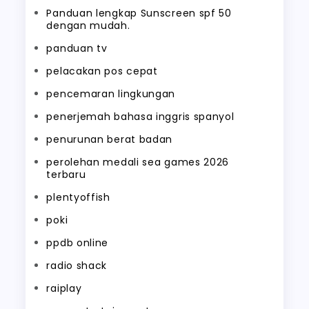
Panduan lengkap Sunscreen spf 50
dengan mudah.
panduan tv
pelacakan pos cepat
pencemaran lingkungan
penerjemah bahasa inggris spanyol
penurunan berat badan
perolehan medali sea games 2026
terbaru
plentyoffish
poki
ppdb online
radio shack
raiplay