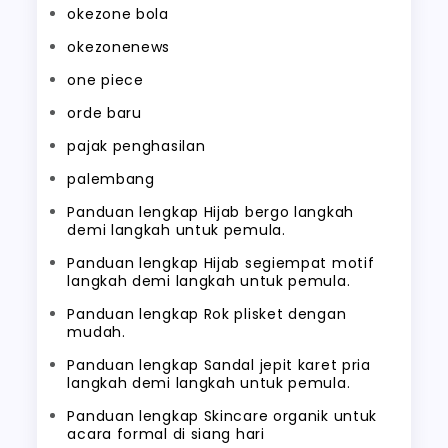
okezone bola
okezonenews
one piece
orde baru
pajak penghasilan
palembang
Panduan lengkap Hijab bergo langkah
demi langkah untuk pemula.
Panduan lengkap Hijab segiempat motif
langkah demi langkah untuk pemula.
Panduan lengkap Rok plisket dengan
mudah.
Panduan lengkap Sandal jepit karet pria
langkah demi langkah untuk pemula.
Panduan lengkap Skincare organik untuk
acara formal di siang hari