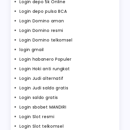
Login depo 5k Online
Login depo pulsa BCA
Login Domino aman
Login Domino resmi
Login Domino telkomsel
login gmail
Login habanero Populer
Login Hoki anti rungkat
Login Judi alternatif
Login Judi saldo gratis
Login saldo gratis
Login sbobet MANDIRI
Login Slot resmi
Login Slot telkomsel