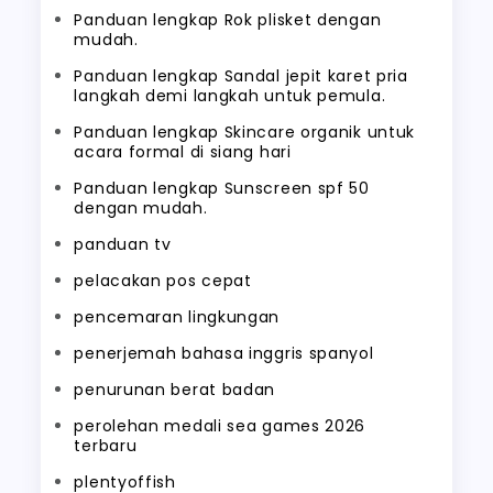
Panduan lengkap Rok plisket dengan
mudah.
Panduan lengkap Sandal jepit karet pria
langkah demi langkah untuk pemula.
Panduan lengkap Skincare organik untuk
acara formal di siang hari
Panduan lengkap Sunscreen spf 50
dengan mudah.
panduan tv
pelacakan pos cepat
pencemaran lingkungan
penerjemah bahasa inggris spanyol
penurunan berat badan
perolehan medali sea games 2026
terbaru
plentyoffish