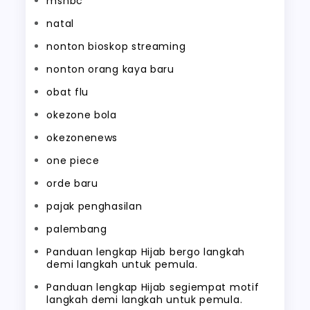
msnbc
natal
nonton bioskop streaming
nonton orang kaya baru
obat flu
okezone bola
okezonenews
one piece
orde baru
pajak penghasilan
palembang
Panduan lengkap Hijab bergo langkah
demi langkah untuk pemula.
Panduan lengkap Hijab segiempat motif
langkah demi langkah untuk pemula.