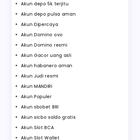
Akun depo 5k terjitu
Akun depo pulsa aman
Akun Dipercaya
Akun Domino ovo
Akun Domino resmi
Akun Gacor uang asli
Akun habanero aman
Akun Judi resmi
Akun MANDIRI
Akun Populer
Akun sbobet BRI
Akun sicbo saldo gratis
Akun Slot BCA
Akun Slot Wallet