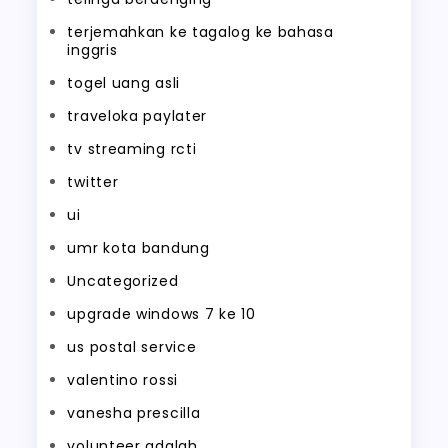
terjemahkan ke tagalog ke bahasa
inggris
togel uang asli
traveloka paylater
tv streaming rcti
twitter
ui
umr kota bandung
Uncategorized
upgrade windows 7 ke 10
us postal service
valentino rossi
vanesha prescilla
volunteer adalah