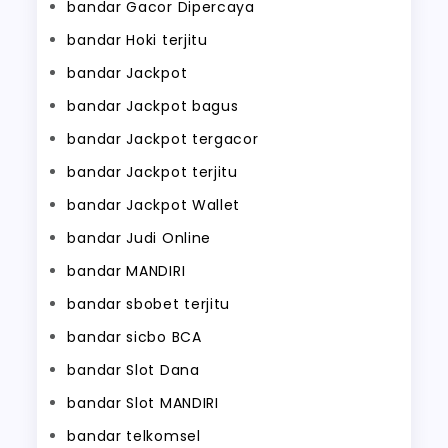
bandar Gacor Dipercaya
bandar Hoki terjitu
bandar Jackpot
bandar Jackpot bagus
bandar Jackpot tergacor
bandar Jackpot terjitu
bandar Jackpot Wallet
bandar Judi Online
bandar MANDIRI
bandar sbobet terjitu
bandar sicbo BCA
bandar Slot Dana
bandar Slot MANDIRI
bandar telkomsel