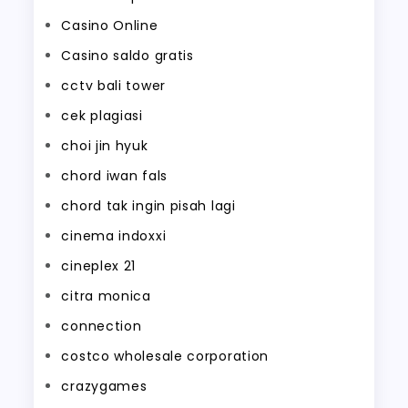
Casino Online
Casino saldo gratis
cctv bali tower
cek plagiasi
choi jin hyuk
chord iwan fals
chord tak ingin pisah lagi
cinema indoxxi
cineplex 21
citra monica
connection
costco wholesale corporation
crazygames