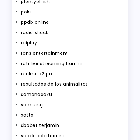
plentyoffish
poki
ppdb online
radio shack
raiplay
rans entertainment
rcti live streaming hari ini
realme x2 pro
resultados de los animalitos
samahadaku
samsung
satta
sbobet terjamin
sepak bola hari ini