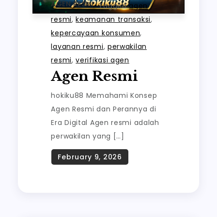
AGEN RESMI
Tagged
agen
resmi
,
keamanan transaksi
,
kepercayaan konsumen
,
layanan resmi
,
perwakilan
resmi
,
verifikasi agen
Agen Resmi
hokiku88 Memahami Konsep
Agen Resmi dan Perannya di
Era Digital Agen resmi adalah
perwakilan yang […]