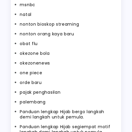
msnbc
natal
nonton bioskop streaming
nonton orang kaya baru
obat flu
okezone bola
okezonenews
one piece
orde baru
pajak penghasilan
palembang
Panduan lengkap Hijab bergo langkah
demi langkah untuk pemula.
Panduan lengkap Hijab segiempat motif