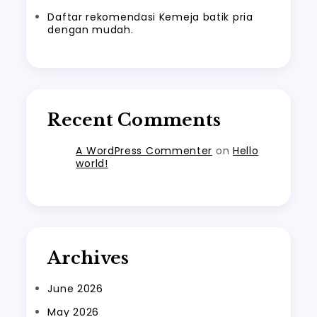
Daftar rekomendasi Kemeja batik pria
dengan mudah.
Recent Comments
A WordPress Commenter
on
Hello
world!
Archives
June 2026
May 2026