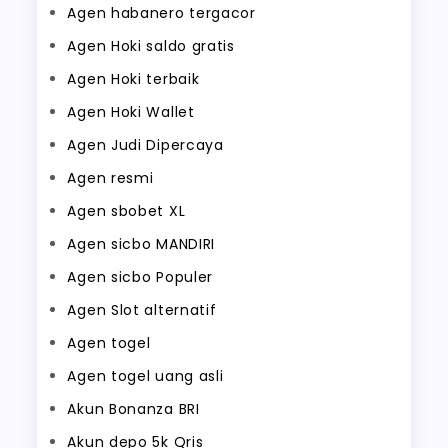
Agen habanero tergacor
Agen Hoki saldo gratis
Agen Hoki terbaik
Agen Hoki Wallet
Agen Judi Dipercaya
Agen resmi
Agen sbobet XL
Agen sicbo MANDIRI
Agen sicbo Populer
Agen Slot alternatif
Agen togel
Agen togel uang asli
Akun Bonanza BRI
Akun depo 5k Qris