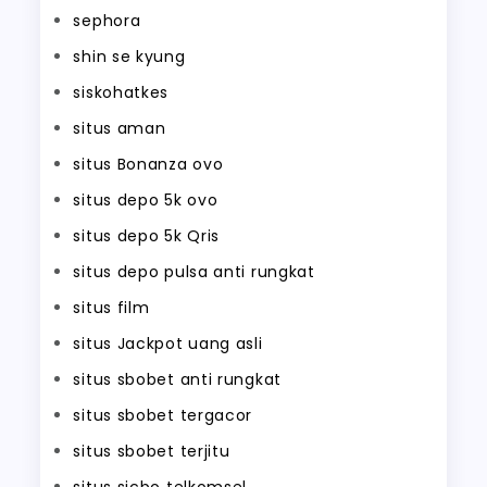
sephora
shin se kyung
siskohatkes
situs aman
situs Bonanza ovo
situs depo 5k ovo
situs depo 5k Qris
situs depo pulsa anti rungkat
situs film
situs Jackpot uang asli
situs sbobet anti rungkat
situs sbobet tergacor
situs sbobet terjitu