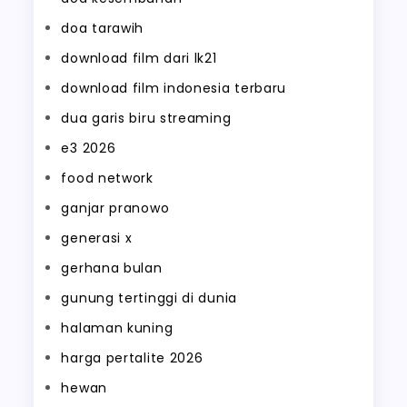
doa tarawih
download film dari lk21
download film indonesia terbaru
dua garis biru streaming
e3 2026
food network
ganjar pranowo
generasi x
gerhana bulan
gunung tertinggi di dunia
halaman kuning
harga pertalite 2026
hewan