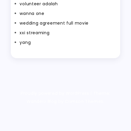
volunteer adalah
wanna one
wedding agreement full movie
xxi streaming
yang
Proudly powered by WordPress
|
Theme:
Wanderz Blog by Crimson Themes.