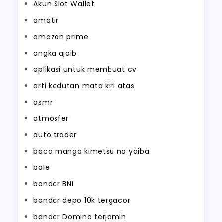
Akun Slot Wallet
amatir
amazon prime
angka ajaib
aplikasi untuk membuat cv
arti kedutan mata kiri atas
asmr
atmosfer
auto trader
baca manga kimetsu no yaiba
bale
bandar BNI
bandar depo 10k tergacor
bandar Domino terjamin