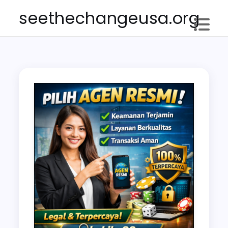
Skip
seethechangeusa.org
to
content