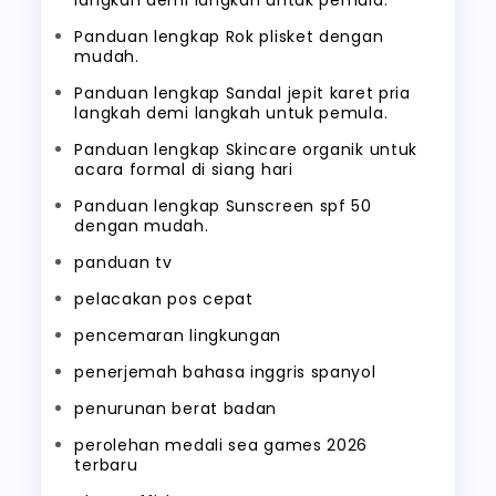
langkah demi langkah untuk pemula.
Panduan lengkap Rok plisket dengan
mudah.
Panduan lengkap Sandal jepit karet pria
langkah demi langkah untuk pemula.
Panduan lengkap Skincare organik untuk
acara formal di siang hari
Panduan lengkap Sunscreen spf 50
dengan mudah.
panduan tv
pelacakan pos cepat
pencemaran lingkungan
penerjemah bahasa inggris spanyol
penurunan berat badan
perolehan medali sea games 2026
terbaru