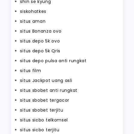
shin se kyung
siskohatkes
situs aman
situs Bonanza ovo
situs depo 5k ovo
situs depo 5k Qris
situs depo pulsa anti rungkat
situs film
situs Jackpot uang asli
situs sbobet anti rungkat
situs sbobet tergacor
situs sbobet terjitu
situs sicbo telkomsel
situs sicbo terjitu