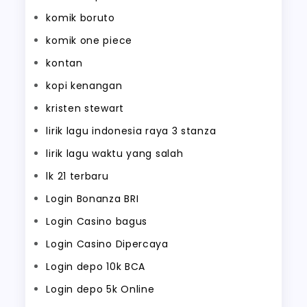
komik boruto
komik one piece
kontan
kopi kenangan
kristen stewart
lirik lagu indonesia raya 3 stanza
lirik lagu waktu yang salah
lk 21 terbaru
Login Bonanza BRI
Login Casino bagus
Login Casino Dipercaya
Login depo 10k BCA
Login depo 5k Online