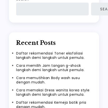
SE
Recent Posts
Daftar rekomendasi Toner eksfoliasi
langkah demi langkah untuk pemula.
Cara memilih Jam tangan g-shock
langkah demi langkah untuk pemula.
Cara memutihkan Body wash susu
dengan mudah.
Cara memakai Dress wanita korea style
langkah demi langkah untuk pemula.
Daftar rekomendasi Kemeja batik pria
dengan mudah.