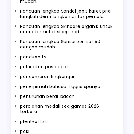
mudah.
Panduan lengkap Sandal jepit karet pria
langkah demi langkah untuk pemula.
Panduan lengkap Skincare organik untuk
acara formal di siang hari
Panduan lengkap Sunscreen spf 50
dengan mudah.
panduan tv
pelacakan pos cepat
pencemaran lingkungan
penerjemah bahasa inggris spanyol
penurunan berat badan
perolehan medali sea games 2026
terbaru
plentyoffish
poki