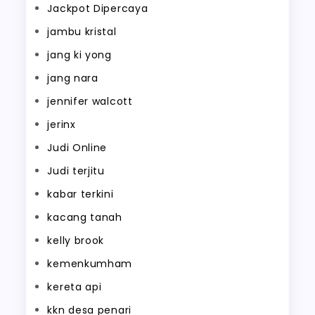
Jackpot Dipercaya
jambu kristal
jang ki yong
jang nara
jennifer walcott
jerinx
Judi Online
Judi terjitu
kabar terkini
kacang tanah
kelly brook
kemenkumham
kereta api
kkn desa penari