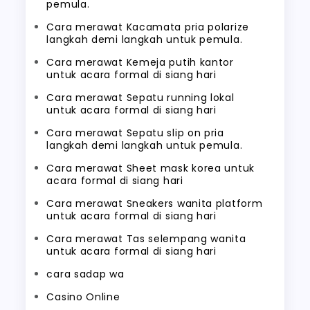
pemula.
Cara merawat Kacamata pria polarize
langkah demi langkah untuk pemula.
Cara merawat Kemeja putih kantor
untuk acara formal di siang hari
Cara merawat Sepatu running lokal
untuk acara formal di siang hari
Cara merawat Sepatu slip on pria
langkah demi langkah untuk pemula.
Cara merawat Sheet mask korea untuk
acara formal di siang hari
Cara merawat Sneakers wanita platform
untuk acara formal di siang hari
Cara merawat Tas selempang wanita
untuk acara formal di siang hari
cara sadap wa
Casino Online