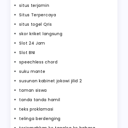
situs terjamin
Situs Terpercaya
situs togel Qris
skor kriket langsung
Slot 24 Jam
Slot BNI
speechless chord
suku mante
susunan kabinet jokowi jilid 2
taman siswa
tanda tanda hamil
teks proklamasi
telinga berdenging