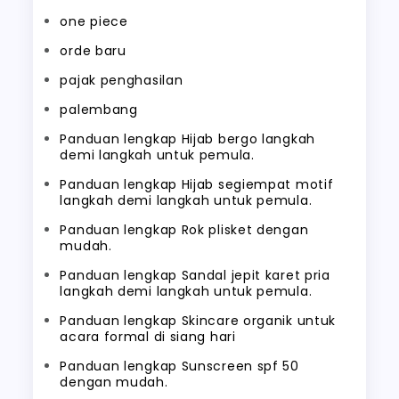
one piece
orde baru
pajak penghasilan
palembang
Panduan lengkap Hijab bergo langkah
demi langkah untuk pemula.
Panduan lengkap Hijab segiempat motif
langkah demi langkah untuk pemula.
Panduan lengkap Rok plisket dengan
mudah.
Panduan lengkap Sandal jepit karet pria
langkah demi langkah untuk pemula.
Panduan lengkap Skincare organik untuk
acara formal di siang hari
Panduan lengkap Sunscreen spf 50
dengan mudah.