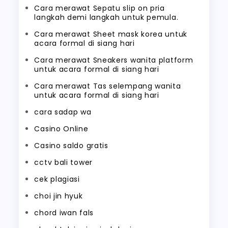
Cara merawat Sepatu slip on pria
langkah demi langkah untuk pemula.
Cara merawat Sheet mask korea untuk
acara formal di siang hari
Cara merawat Sneakers wanita platform
untuk acara formal di siang hari
Cara merawat Tas selempang wanita
untuk acara formal di siang hari
cara sadap wa
Casino Online
Casino saldo gratis
cctv bali tower
cek plagiasi
choi jin hyuk
chord iwan fals