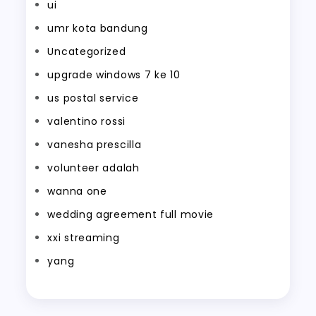
ui
umr kota bandung
Uncategorized
upgrade windows 7 ke 10
us postal service
valentino rossi
vanesha prescilla
volunteer adalah
wanna one
wedding agreement full movie
xxi streaming
yang