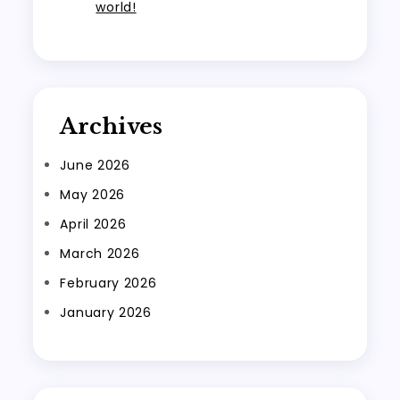
world!
Archives
June 2026
May 2026
April 2026
March 2026
February 2026
January 2026