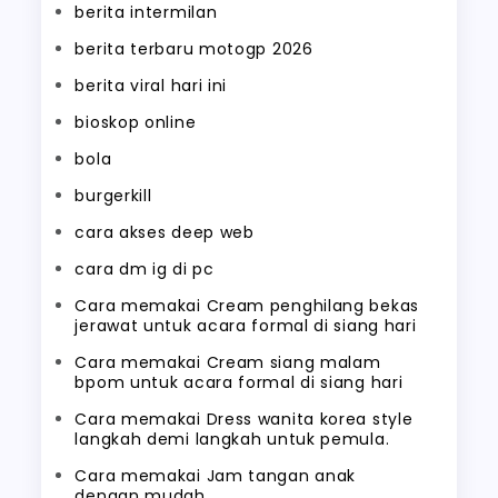
berita intermilan
berita terbaru motogp 2026
berita viral hari ini
bioskop online
bola
burgerkill
cara akses deep web
cara dm ig di pc
Cara memakai Cream penghilang bekas
jerawat untuk acara formal di siang hari
Cara memakai Cream siang malam
bpom untuk acara formal di siang hari
Cara memakai Dress wanita korea style
langkah demi langkah untuk pemula.
Cara memakai Jam tangan anak
dengan mudah.