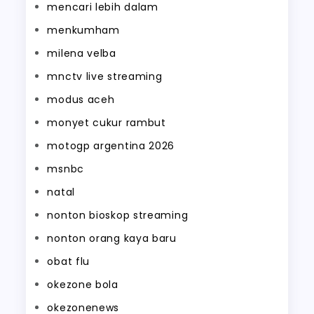
mencari lebih dalam
menkumham
milena velba
mnctv live streaming
modus aceh
monyet cukur rambut
motogp argentina 2026
msnbc
natal
nonton bioskop streaming
nonton orang kaya baru
obat flu
okezone bola
okezonenews