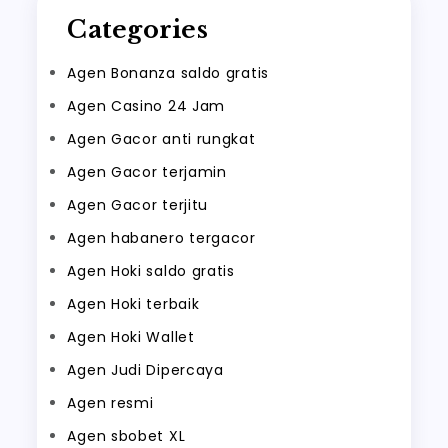
Categories
Agen Bonanza saldo gratis
Agen Casino 24 Jam
Agen Gacor anti rungkat
Agen Gacor terjamin
Agen Gacor terjitu
Agen habanero tergacor
Agen Hoki saldo gratis
Agen Hoki terbaik
Agen Hoki Wallet
Agen Judi Dipercaya
Agen resmi
Agen sbobet XL