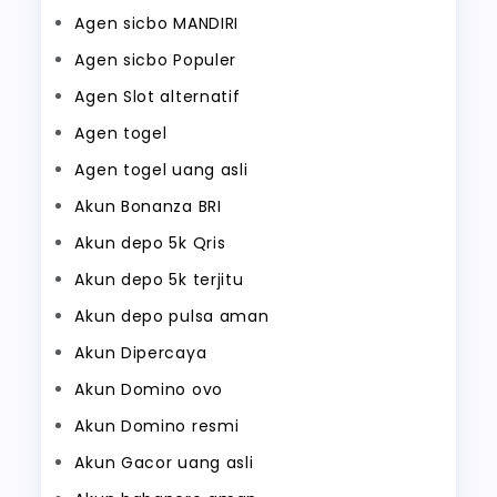
Agen sicbo MANDIRI
Agen sicbo Populer
Agen Slot alternatif
Agen togel
Agen togel uang asli
Akun Bonanza BRI
Akun depo 5k Qris
Akun depo 5k terjitu
Akun depo pulsa aman
Akun Dipercaya
Akun Domino ovo
Akun Domino resmi
Akun Gacor uang asli