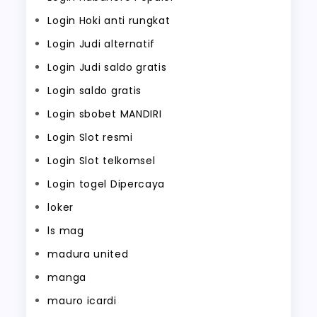
Login Hoki anti rungkat
Login Judi alternatif
Login Judi saldo gratis
Login saldo gratis
Login sbobet MANDIRI
Login Slot resmi
Login Slot telkomsel
Login togel Dipercaya
loker
ls mag
madura united
manga
mauro icardi