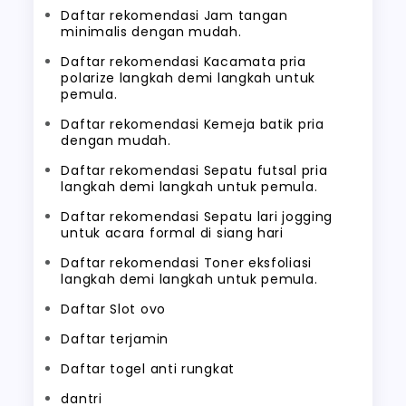
Daftar rekomendasi Jam tangan
minimalis dengan mudah.
Daftar rekomendasi Kacamata pria
polarize langkah demi langkah untuk
pemula.
Daftar rekomendasi Kemeja batik pria
dengan mudah.
Daftar rekomendasi Sepatu futsal pria
langkah demi langkah untuk pemula.
Daftar rekomendasi Sepatu lari jogging
untuk acara formal di siang hari
Daftar rekomendasi Toner eksfoliasi
langkah demi langkah untuk pemula.
Daftar Slot ovo
Daftar terjamin
Daftar togel anti rungkat
dantri