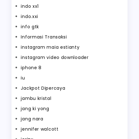
indo xx1
indo.xxi
info gtk
Informasi Transaksi
instagram maia estianty
instagram video downloader
iphone 8
iu
Jackpot Dipercaya
jambu kristal
jang ki yong
jang nara
jennifer walcott