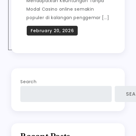
Mendapatkan Keuntungan Tanpa
Modal Casino online semakin
populer di kalangan penggemar […]
Search
SE