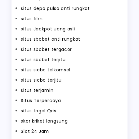
situs depo pulsa anti rungkat
situs film
situs Jackpot uang asli
situs sbobet anti rungkat
situs sbobet tergacor
situs sbobet terjitu
situs sicbo telkomsel
situs sicbo terjitu
situs terjamin
Situs Terpercaya
situs togel Qris
skor kriket langsung
Slot 24 Jam