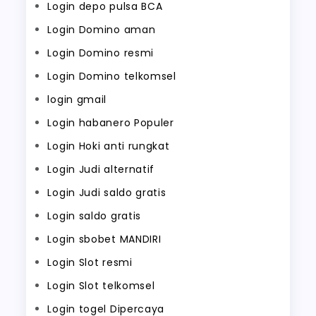
Login depo pulsa BCA
Login Domino aman
Login Domino resmi
Login Domino telkomsel
login gmail
Login habanero Populer
Login Hoki anti rungkat
Login Judi alternatif
Login Judi saldo gratis
Login saldo gratis
Login sbobet MANDIRI
Login Slot resmi
Login Slot telkomsel
Login togel Dipercaya