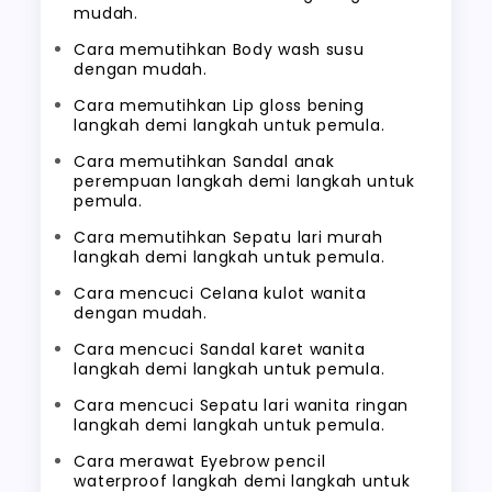
mudah.
Cara memutihkan Body wash susu
dengan mudah.
Cara memutihkan Lip gloss bening
langkah demi langkah untuk pemula.
Cara memutihkan Sandal anak
perempuan langkah demi langkah untuk
pemula.
Cara memutihkan Sepatu lari murah
langkah demi langkah untuk pemula.
Cara mencuci Celana kulot wanita
dengan mudah.
Cara mencuci Sandal karet wanita
langkah demi langkah untuk pemula.
Cara mencuci Sepatu lari wanita ringan
langkah demi langkah untuk pemula.
Cara merawat Eyebrow pencil
waterproof langkah demi langkah untuk