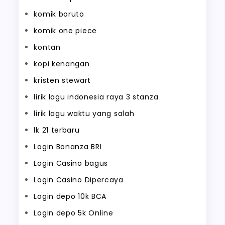
komik boruto
komik one piece
kontan
kopi kenangan
kristen stewart
lirik lagu indonesia raya 3 stanza
lirik lagu waktu yang salah
lk 21 terbaru
Login Bonanza BRI
Login Casino bagus
Login Casino Dipercaya
Login depo 10k BCA
Login depo 5k Online