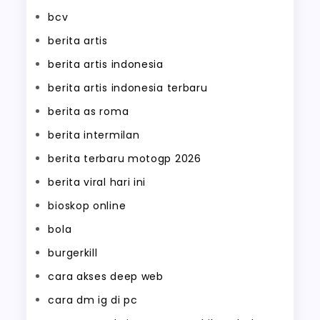
bcv
berita artis
berita artis indonesia
berita artis indonesia terbaru
berita as roma
berita intermilan
berita terbaru motogp 2026
berita viral hari ini
bioskop online
bola
burgerkill
cara akses deep web
cara dm ig di pc