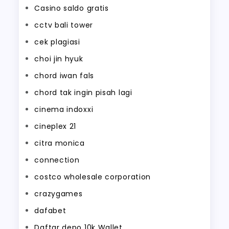
Casino saldo gratis
cctv bali tower
cek plagiasi
choi jin hyuk
chord iwan fals
chord tak ingin pisah lagi
cinema indoxxi
cineplex 21
citra monica
connection
costco wholesale corporation
crazygames
dafabet
Daftar depo 10k Wallet