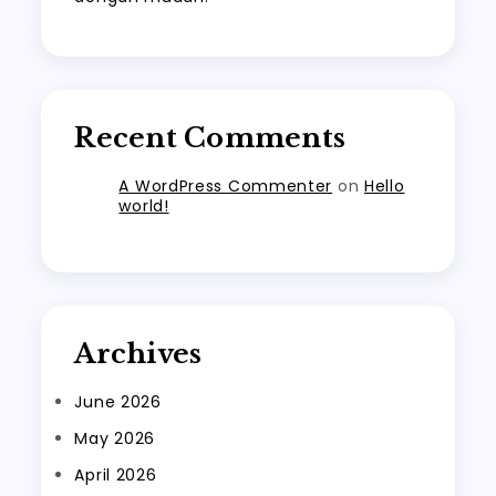
Recent Comments
A WordPress Commenter
on
Hello
world!
Archives
June 2026
May 2026
April 2026