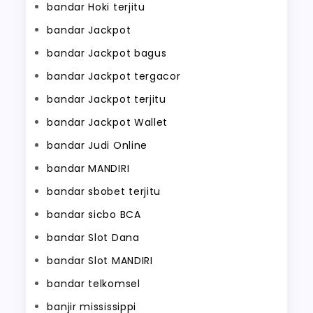
bandar Hoki terjitu
bandar Jackpot
bandar Jackpot bagus
bandar Jackpot tergacor
bandar Jackpot terjitu
bandar Jackpot Wallet
bandar Judi Online
bandar MANDIRI
bandar sbobet terjitu
bandar sicbo BCA
bandar Slot Dana
bandar Slot MANDIRI
bandar telkomsel
banjir mississippi