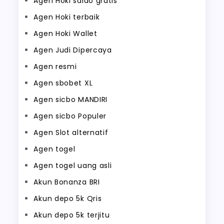
Agen Hoki saldo gratis
Agen Hoki terbaik
Agen Hoki Wallet
Agen Judi Dipercaya
Agen resmi
Agen sbobet XL
Agen sicbo MANDIRI
Agen sicbo Populer
Agen Slot alternatif
Agen togel
Agen togel uang asli
Akun Bonanza BRI
Akun depo 5k Qris
Akun depo 5k terjitu