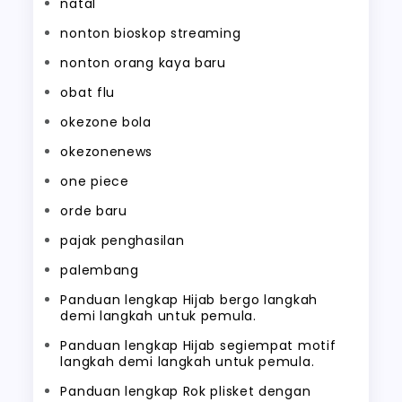
natal
nonton bioskop streaming
nonton orang kaya baru
obat flu
okezone bola
okezonenews
one piece
orde baru
pajak penghasilan
palembang
Panduan lengkap Hijab bergo langkah
demi langkah untuk pemula.
Panduan lengkap Hijab segiempat motif
langkah demi langkah untuk pemula.
Panduan lengkap Rok plisket dengan