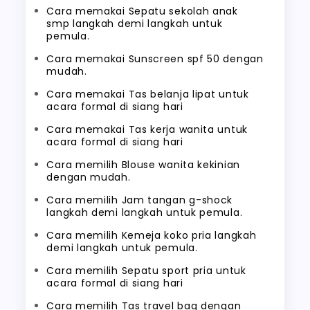
Cara memakai Sepatu sekolah anak
smp langkah demi langkah untuk
pemula.
Cara memakai Sunscreen spf 50 dengan
mudah.
Cara memakai Tas belanja lipat untuk
acara formal di siang hari
Cara memakai Tas kerja wanita untuk
acara formal di siang hari
Cara memilih Blouse wanita kekinian
dengan mudah.
Cara memilih Jam tangan g-shock
langkah demi langkah untuk pemula.
Cara memilih Kemeja koko pria langkah
demi langkah untuk pemula.
Cara memilih Sepatu sport pria untuk
acara formal di siang hari
Cara memilih Tas travel bag dengan