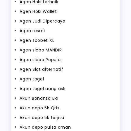
Agen Hoki terbaik
Agen Hoki Wallet
Agen Judi Dipercaya
Agen resmi
Agen sbobet XL
Agen sicbo MANDIRI
Agen sicbo Populer
Agen Slot alternatif
Agen togel
Agen togel uang asli
Akun Bonanza BRI
Akun depo 5k Qris
Akun depo 5k terjitu
Akun depo pulsa aman