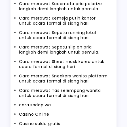
Cara merawat Kacamata pria polarize
langkah demi langkah untuk pemula.
Cara merawat Kemeja putih kantor
untuk acara formal di siang hari
Cara merawat Sepatu running lokal
untuk acara formal di siang hari
Cara merawat Sepatu slip on pria
langkah demi langkah untuk pemula.
Cara merawat Sheet mask korea untuk
acara formal di siang hari
Cara merawat Sneakers wanita platform
untuk acara formal di siang hari
Cara merawat Tas selempang wanita
untuk acara formal di siang hari
cara sadap wa
Casino Online
Casino saldo gratis