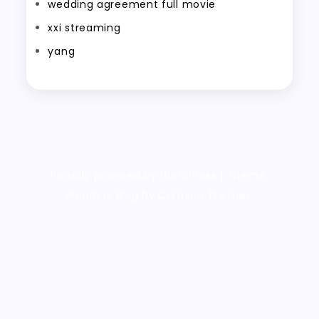
wedding agreement full movie
xxi streaming
yang
Proudly powered by WordPress
|
Theme:
Wanderz Blog by Crimson Themes.