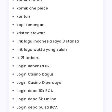
komik boruto
komik one piece
kontan
kopi kenangan
kristen stewart
lirik lagu indonesia raya 3 stanza
lirik lagu waktu yang salah
lk 21 terbaru
Login Bonanza BRI
Login Casino bagus
Login Casino Dipercaya
Login depo 10k BCA
Login depo 5k Online
Login depo pulsa BCA