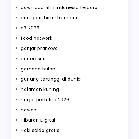
download film indonesia terbaru
dua garis biru streaming
e3 2026
food network
ganjar pranowo
generasi x
gerhana bulan
gunung tertinggi di dunia
halaman kuning
harga pertalite 2026
hewan
Hiburan Digital
Hoki saldo gratis