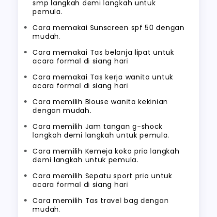
smp langkah demi langkah untuk
pemula.
Cara memakai Sunscreen spf 50 dengan
mudah.
Cara memakai Tas belanja lipat untuk
acara formal di siang hari
Cara memakai Tas kerja wanita untuk
acara formal di siang hari
Cara memilih Blouse wanita kekinian
dengan mudah.
Cara memilih Jam tangan g-shock
langkah demi langkah untuk pemula.
Cara memilih Kemeja koko pria langkah
demi langkah untuk pemula.
Cara memilih Sepatu sport pria untuk
acara formal di siang hari
Cara memilih Tas travel bag dengan
mudah.