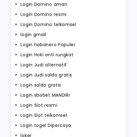
Login Domino aman
Login Domino resmi
Login Domino telkomsel
login gmail
Login habanero Populer
Login Hoki anti rungkat
Login Judi alternatif
Login Judi saldo gratis
Login saldo gratis
Login sbobet MANDIRI
Login Slot resmi
Login Slot telkomsel
Login togel Dipercaya
loker