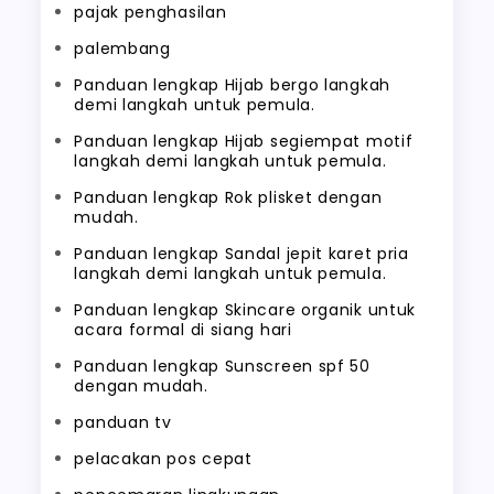
pajak penghasilan
palembang
Panduan lengkap Hijab bergo langkah
demi langkah untuk pemula.
Panduan lengkap Hijab segiempat motif
langkah demi langkah untuk pemula.
Panduan lengkap Rok plisket dengan
mudah.
Panduan lengkap Sandal jepit karet pria
langkah demi langkah untuk pemula.
Panduan lengkap Skincare organik untuk
acara formal di siang hari
Panduan lengkap Sunscreen spf 50
dengan mudah.
panduan tv
pelacakan pos cepat