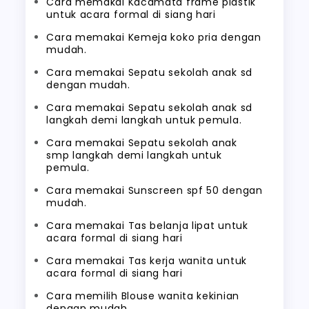
Cara memakai Kacamata frame plastik
untuk acara formal di siang hari
Cara memakai Kemeja koko pria dengan
mudah.
Cara memakai Sepatu sekolah anak sd
dengan mudah.
Cara memakai Sepatu sekolah anak sd
langkah demi langkah untuk pemula.
Cara memakai Sepatu sekolah anak
smp langkah demi langkah untuk
pemula.
Cara memakai Sunscreen spf 50 dengan
mudah.
Cara memakai Tas belanja lipat untuk
acara formal di siang hari
Cara memakai Tas kerja wanita untuk
acara formal di siang hari
Cara memilih Blouse wanita kekinian
dengan mudah.