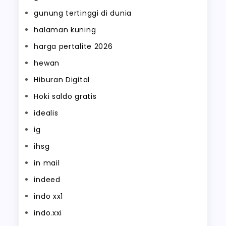
gunung tertinggi di dunia
halaman kuning
harga pertalite 2026
hewan
Hiburan Digital
Hoki saldo gratis
idealis
ig
ihsg
in mail
indeed
indo xx1
indo.xxi