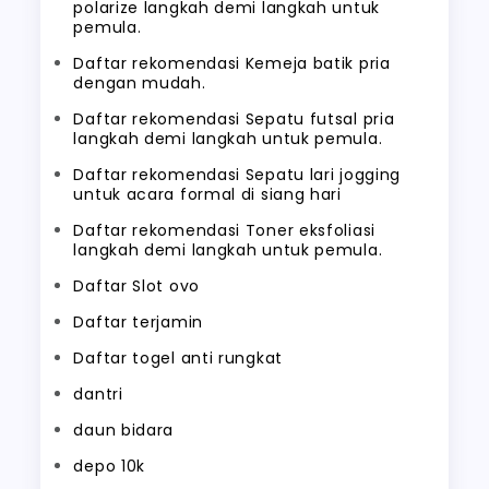
polarize langkah demi langkah untuk
pemula.
Daftar rekomendasi Kemeja batik pria
dengan mudah.
Daftar rekomendasi Sepatu futsal pria
langkah demi langkah untuk pemula.
Daftar rekomendasi Sepatu lari jogging
untuk acara formal di siang hari
Daftar rekomendasi Toner eksfoliasi
langkah demi langkah untuk pemula.
Daftar Slot ovo
Daftar terjamin
Daftar togel anti rungkat
dantri
daun bidara
depo 10k