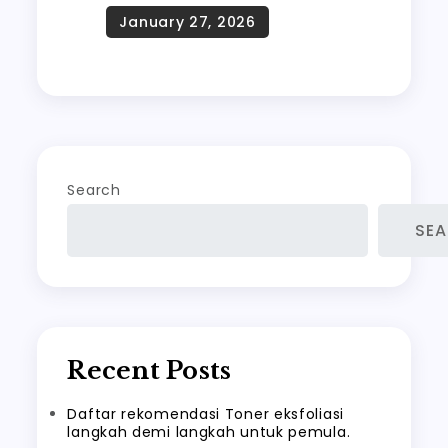
Search
SE
Recent Posts
Daftar rekomendasi Toner eksfoliasi
langkah demi langkah untuk pemula.