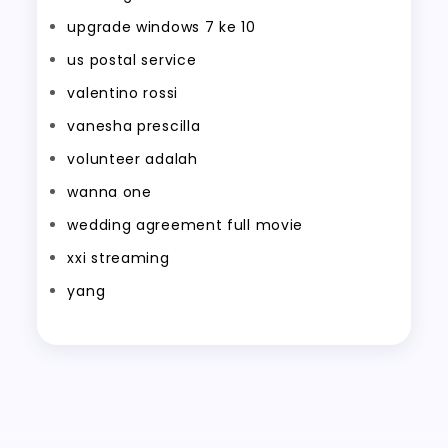
upgrade windows 7 ke 10
us postal service
valentino rossi
vanesha prescilla
volunteer adalah
wanna one
wedding agreement full movie
xxi streaming
yang