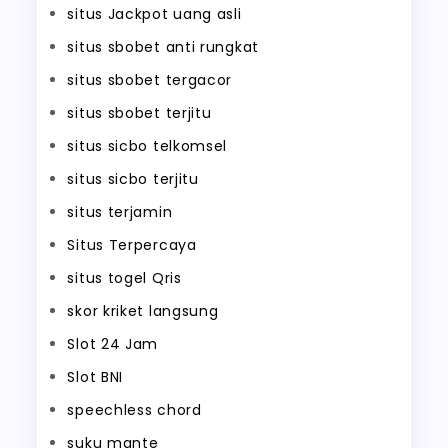
situs Jackpot uang asli
situs sbobet anti rungkat
situs sbobet tergacor
situs sbobet terjitu
situs sicbo telkomsel
situs sicbo terjitu
situs terjamin
Situs Terpercaya
situs togel Qris
skor kriket langsung
Slot 24 Jam
Slot BNI
speechless chord
suku mante