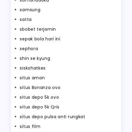
samahadaku
samsung
satta
sbobet terjamin
sepak bola hari ini
sephora
shin se kyung
siskohatkes
situs aman
situs Bonanza ovo
situs depo 5k ovo
situs depo 5k Qris
situs depo pulsa anti rungkat
situs film