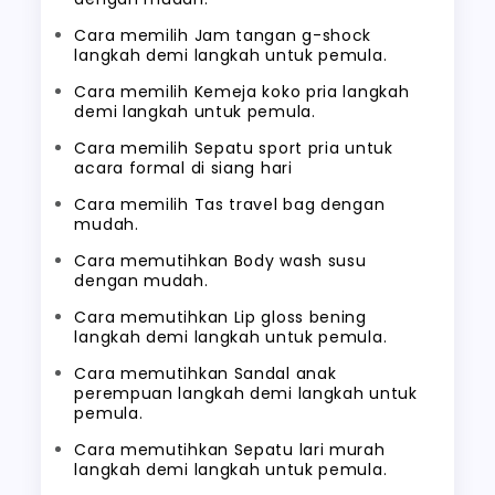
Cara memilih Jam tangan g-shock
langkah demi langkah untuk pemula.
Cara memilih Kemeja koko pria langkah
demi langkah untuk pemula.
Cara memilih Sepatu sport pria untuk
acara formal di siang hari
Cara memilih Tas travel bag dengan
mudah.
Cara memutihkan Body wash susu
dengan mudah.
Cara memutihkan Lip gloss bening
langkah demi langkah untuk pemula.
Cara memutihkan Sandal anak
perempuan langkah demi langkah untuk
pemula.
Cara memutihkan Sepatu lari murah
langkah demi langkah untuk pemula.