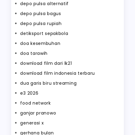
depo pulsa alternatif
depo pulsa bagus
depo pulsa rupiah
detiksport sepakbola
doa kesembuhan
doa tarawih
download film dari lk21
download film indonesia terbaru
dua garis biru streaming
e3 2026
food network
ganjar pranowo
generasi x
gerhana bulan