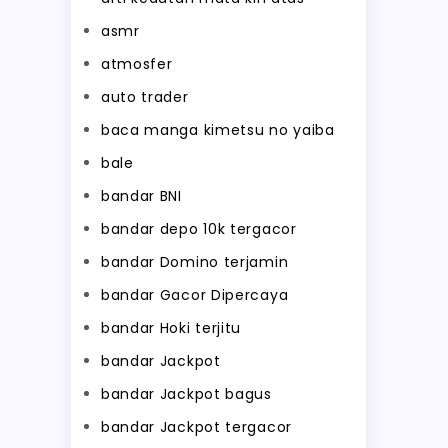
asmr
atmosfer
auto trader
baca manga kimetsu no yaiba
bale
bandar BNI
bandar depo 10k tergacor
bandar Domino terjamin
bandar Gacor Dipercaya
bandar Hoki terjitu
bandar Jackpot
bandar Jackpot bagus
bandar Jackpot tergacor