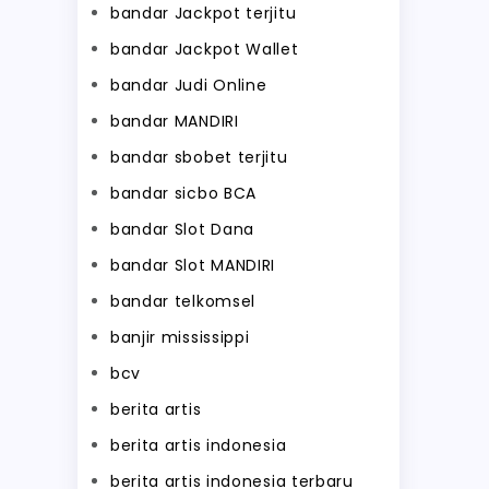
bandar Jackpot terjitu
bandar Jackpot Wallet
bandar Judi Online
bandar MANDIRI
bandar sbobet terjitu
bandar sicbo BCA
bandar Slot Dana
bandar Slot MANDIRI
bandar telkomsel
banjir mississippi
bcv
berita artis
berita artis indonesia
berita artis indonesia terbaru