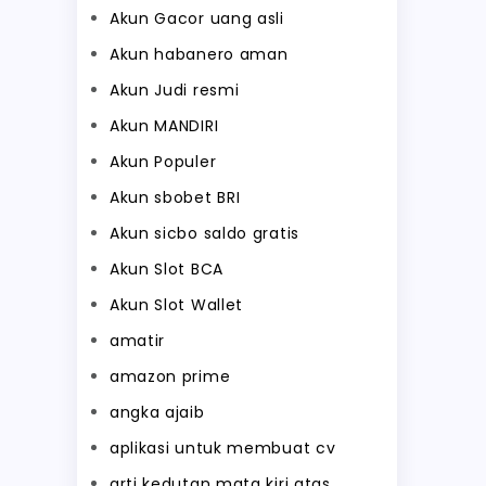
Akun Gacor uang asli
Akun habanero aman
Akun Judi resmi
Akun MANDIRI
Akun Populer
Akun sbobet BRI
Akun sicbo saldo gratis
Akun Slot BCA
Akun Slot Wallet
amatir
amazon prime
angka ajaib
aplikasi untuk membuat cv
arti kedutan mata kiri atas