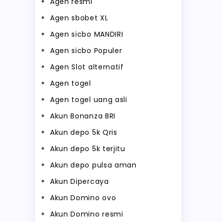
Agen resmi
Agen sbobet XL
Agen sicbo MANDIRI
Agen sicbo Populer
Agen Slot alternatif
Agen togel
Agen togel uang asli
Akun Bonanza BRI
Akun depo 5k Qris
Akun depo 5k terjitu
Akun depo pulsa aman
Akun Dipercaya
Akun Domino ovo
Akun Domino resmi