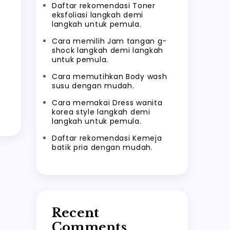
Daftar rekomendasi Toner
eksfoliasi langkah demi
langkah untuk pemula.
Cara memilih Jam tangan g-
shock langkah demi langkah
untuk pemula.
Cara memutihkan Body wash
susu dengan mudah.
Cara memakai Dress wanita
korea style langkah demi
langkah untuk pemula.
Daftar rekomendasi Kemeja
batik pria dengan mudah.
Recent
Comments