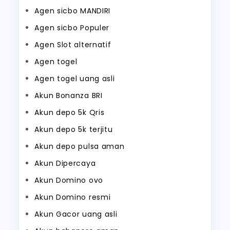
Agen sicbo MANDIRI
Agen sicbo Populer
Agen Slot alternatif
Agen togel
Agen togel uang asli
Akun Bonanza BRI
Akun depo 5k Qris
Akun depo 5k terjitu
Akun depo pulsa aman
Akun Dipercaya
Akun Domino ovo
Akun Domino resmi
Akun Gacor uang asli