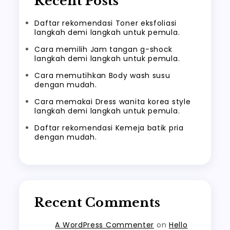
Recent Posts
Daftar rekomendasi Toner eksfoliasi
langkah demi langkah untuk pemula.
Cara memilih Jam tangan g-shock
langkah demi langkah untuk pemula.
Cara memutihkan Body wash susu
dengan mudah.
Cara memakai Dress wanita korea style
langkah demi langkah untuk pemula.
Daftar rekomendasi Kemeja batik pria
dengan mudah.
Recent Comments
A WordPress Commenter
on
Hello