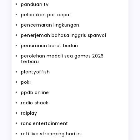
panduan tv
pelacakan pos cepat
pencemaran lingkungan
penerjemah bahasa inggris spanyol
penurunan berat badan
perolehan medali sea games 2026
terbaru
plentyoffish
poki
ppdb online
radio shack
raiplay
rans entertainment
rcti live streaming hari ini