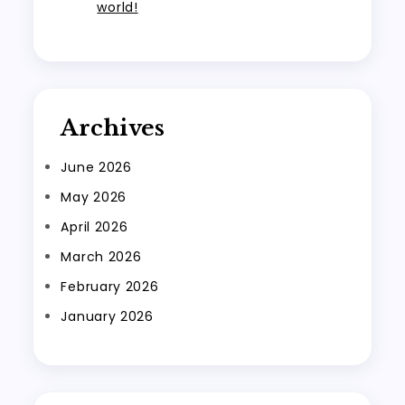
world!
Archives
June 2026
May 2026
April 2026
March 2026
February 2026
January 2026