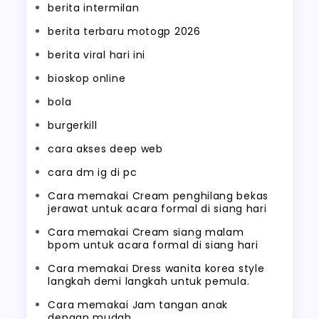
berita intermilan
berita terbaru motogp 2026
berita viral hari ini
bioskop online
bola
burgerkill
cara akses deep web
cara dm ig di pc
Cara memakai Cream penghilang bekas
jerawat untuk acara formal di siang hari
Cara memakai Cream siang malam
bpom untuk acara formal di siang hari
Cara memakai Dress wanita korea style
langkah demi langkah untuk pemula.
Cara memakai Jam tangan anak
dengan mudah.