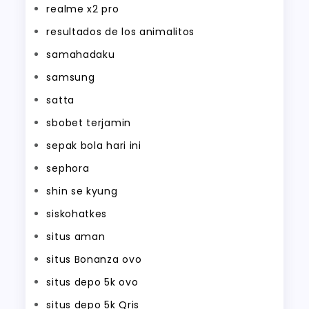
realme x2 pro
resultados de los animalitos
samahadaku
samsung
satta
sbobet terjamin
sepak bola hari ini
sephora
shin se kyung
siskohatkes
situs aman
situs Bonanza ovo
situs depo 5k ovo
situs depo 5k Qris