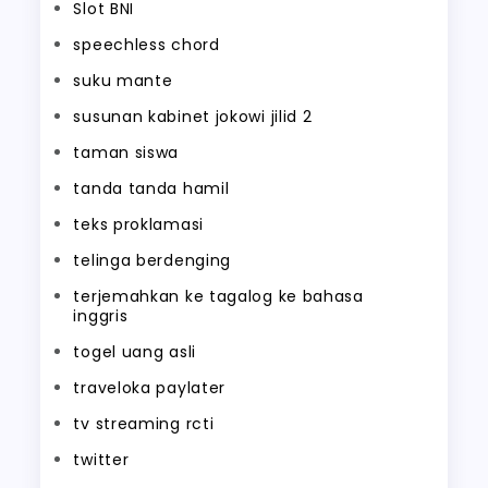
Slot BNI
speechless chord
suku mante
susunan kabinet jokowi jilid 2
taman siswa
tanda tanda hamil
teks proklamasi
telinga berdenging
terjemahkan ke tagalog ke bahasa
inggris
togel uang asli
traveloka paylater
tv streaming rcti
twitter