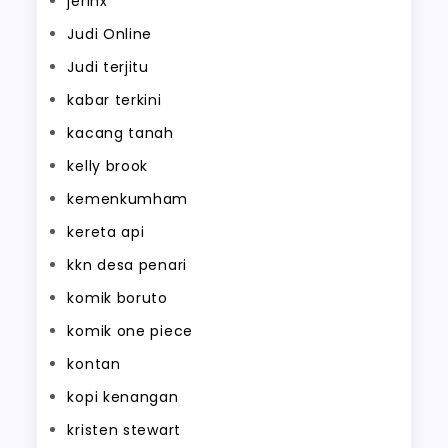
jerinx
Judi Online
Judi terjitu
kabar terkini
kacang tanah
kelly brook
kemenkumham
kereta api
kkn desa penari
komik boruto
komik one piece
kontan
kopi kenangan
kristen stewart