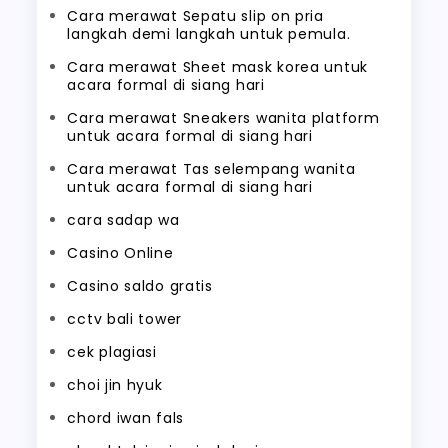
Cara merawat Sepatu slip on pria
langkah demi langkah untuk pemula.
Cara merawat Sheet mask korea untuk
acara formal di siang hari
Cara merawat Sneakers wanita platform
untuk acara formal di siang hari
Cara merawat Tas selempang wanita
untuk acara formal di siang hari
cara sadap wa
Casino Online
Casino saldo gratis
cctv bali tower
cek plagiasi
choi jin hyuk
chord iwan fals