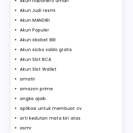
Akun habanero aman
Akun Judi resmi
Akun MANDIRI
Akun Populer
Akun sbobet BRI
Akun sicbo saldo gratis
Akun Slot BCA
Akun Slot Wallet
amatir
amazon prime
angka ajaib
aplikasi untuk membuat cv
arti kedutan mata kiri atas
asmr