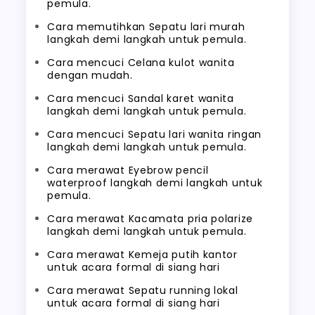
pemula.
Cara memutihkan Sepatu lari murah
langkah demi langkah untuk pemula.
Cara mencuci Celana kulot wanita
dengan mudah.
Cara mencuci Sandal karet wanita
langkah demi langkah untuk pemula.
Cara mencuci Sepatu lari wanita ringan
langkah demi langkah untuk pemula.
Cara merawat Eyebrow pencil
waterproof langkah demi langkah untuk
pemula.
Cara merawat Kacamata pria polarize
langkah demi langkah untuk pemula.
Cara merawat Kemeja putih kantor
untuk acara formal di siang hari
Cara merawat Sepatu running lokal
untuk acara formal di siang hari