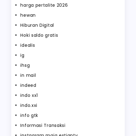
harga pertalite 2026
hewan
Hiburan Digital
Hoki saldo gratis
idealis
ig
ihsg
in mail
indeed
indo xx1
indo.xxi
info gtk
Informasi Transaksi
instagram maia estianty