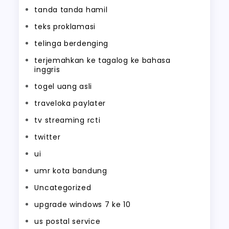
tanda tanda hamil
teks proklamasi
telinga berdenging
terjemahkan ke tagalog ke bahasa
inggris
togel uang asli
traveloka paylater
tv streaming rcti
twitter
ui
umr kota bandung
Uncategorized
upgrade windows 7 ke 10
us postal service