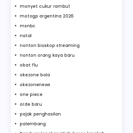
monyet cukur rambut
motogp argentina 2026
msnbc
natal
nonton bioskop streaming
nonton orang kaya baru
obat flu
okezone bola
okezonenews
one piece
orde baru
pajak penghasilan
palembang