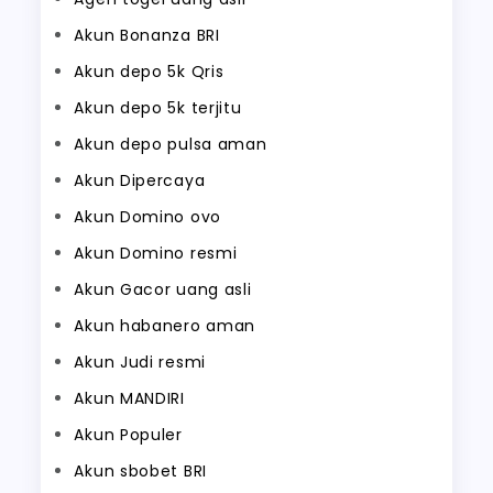
Akun Bonanza BRI
Akun depo 5k Qris
Akun depo 5k terjitu
Akun depo pulsa aman
Akun Dipercaya
Akun Domino ovo
Akun Domino resmi
Akun Gacor uang asli
Akun habanero aman
Akun Judi resmi
Akun MANDIRI
Akun Populer
Akun sbobet BRI