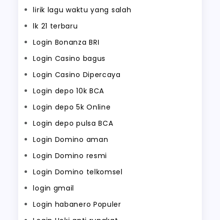
lirik lagu waktu yang salah
lk 21 terbaru
Login Bonanza BRI
Login Casino bagus
Login Casino Dipercaya
Login depo 10k BCA
Login depo 5k Online
Login depo pulsa BCA
Login Domino aman
Login Domino resmi
Login Domino telkomsel
login gmail
Login habanero Populer