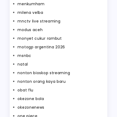
menkumham
milena velba
mnctv live streaming
modus aceh
monyet cukur rambut
motogp argentina 2026
msnbc
natal
nonton bioskop streaming
nonton orang kaya baru
obat flu
okezone bola
okezonenews
one piece