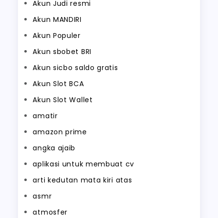
Akun Judi resmi
Akun MANDIRI
Akun Populer
Akun sbobet BRI
Akun sicbo saldo gratis
Akun Slot BCA
Akun Slot Wallet
amatir
amazon prime
angka ajaib
aplikasi untuk membuat cv
arti kedutan mata kiri atas
asmr
atmosfer