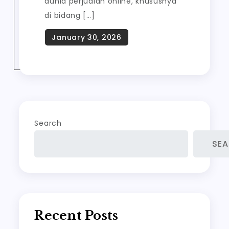
dunia perjudian online, khususnya
di bidang […]
Search
SE
Recent Posts