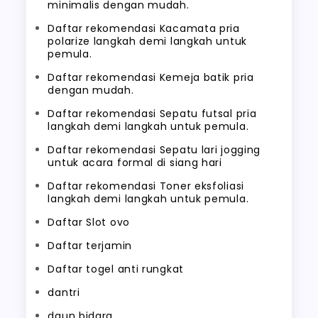
minimalis dengan mudah.
Daftar rekomendasi Kacamata pria
polarize langkah demi langkah untuk
pemula.
Daftar rekomendasi Kemeja batik pria
dengan mudah.
Daftar rekomendasi Sepatu futsal pria
langkah demi langkah untuk pemula.
Daftar rekomendasi Sepatu lari jogging
untuk acara formal di siang hari
Daftar rekomendasi Toner eksfoliasi
langkah demi langkah untuk pemula.
Daftar Slot ovo
Daftar terjamin
Daftar togel anti rungkat
dantri
daun bidara