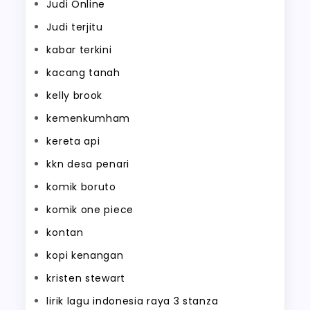
Judi Online
Judi terjitu
kabar terkini
kacang tanah
kelly brook
kemenkumham
kereta api
kkn desa penari
komik boruto
komik one piece
kontan
kopi kenangan
kristen stewart
lirik lagu indonesia raya 3 stanza