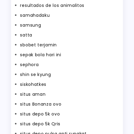
resultados de los animalitos
samahadaku
samsung
satta
sbobet terjamin
sepak bola hari ini
sephora
shin se kyung
siskohatkes
situs aman
situs Bonanza ovo
situs depo 5k ovo
situs depo 5k Qris
situs depo pulsa anti rungkat