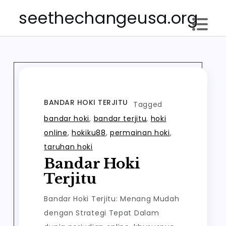
Skip
seethechangeusa.org
to
content
BANDAR HOKI TERJITU
Tagged
bandar hoki
,
bandar terjitu
,
hoki
online
,
hokiku88
,
permainan hoki
,
taruhan hoki
Bandar Hoki
Terjitu
Bandar Hoki Terjitu: Menang Mudah
dengan Strategi Tepat Dalam