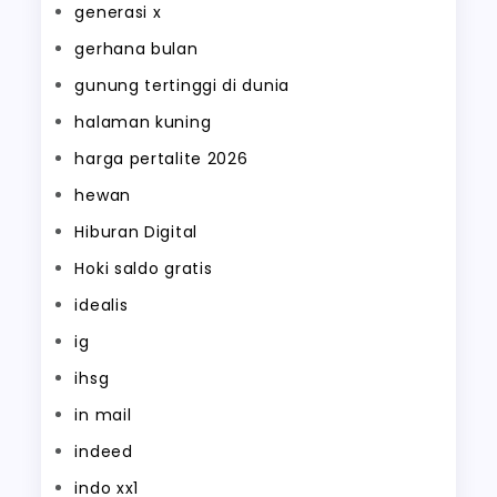
generasi x
gerhana bulan
gunung tertinggi di dunia
halaman kuning
harga pertalite 2026
hewan
Hiburan Digital
Hoki saldo gratis
idealis
ig
ihsg
in mail
indeed
indo xx1