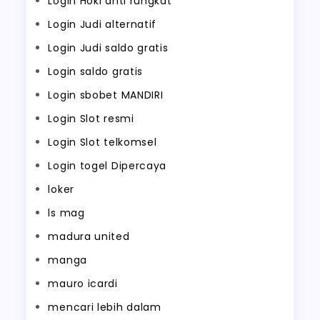
Login Hoki anti rungkat
Login Judi alternatif
Login Judi saldo gratis
Login saldo gratis
Login sbobet MANDIRI
Login Slot resmi
Login Slot telkomsel
Login togel Dipercaya
loker
ls mag
madura united
manga
mauro icardi
mencari lebih dalam