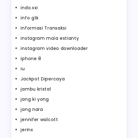
indo.xxi
info gtk
Informasi Transaksi
instagram maia estianty
instagram video downloader
iphone 8
iu
Jackpot Dipercaya
jambu kristal
jang ki yong
jang nara
jennifer walcott
jerinx