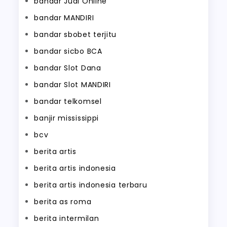
bandar Judi Online
bandar MANDIRI
bandar sbobet terjitu
bandar sicbo BCA
bandar Slot Dana
bandar Slot MANDIRI
bandar telkomsel
banjir mississippi
bcv
berita artis
berita artis indonesia
berita artis indonesia terbaru
berita as roma
berita intermilan