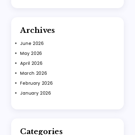
Archives
June 2026
May 2026
April 2026
March 2026
February 2026
January 2026
Categories