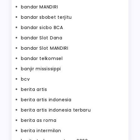
bandar MANDIRI
bandar sbobet terjitu
bandar sicbo BCA
bandar Slot Dana
bandar Slot MANDIRI
bandar telkomsel
banjir mississippi
bcv
berita artis
berita artis indonesia
berita artis indonesia terbaru
berita as roma
berita intermilan