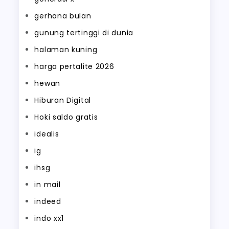
gerhana bulan
gunung tertinggi di dunia
halaman kuning
harga pertalite 2026
hewan
Hiburan Digital
Hoki saldo gratis
idealis
ig
ihsg
in mail
indeed
indo xx1