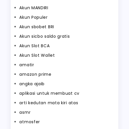
Akun MANDIRI
Akun Populer
Akun sbobet BRI
Akun sicbo saldo gratis
Akun Slot BCA
Akun Slot Wallet
amatir
amazon prime
angka ajaib
aplikasi untuk membuat cv
arti kedutan mata kiri atas
asmr
atmosfer