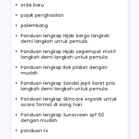
orde baru
pajak penghasilan
palembang
Panduan lengkap Hijab bergo langkah
demi langkah untuk pemula.
Panduan lengkap Hijab segiempat motif
langkah demi langkah untuk pemula.
Panduan lengkap Rok plisket dengan
mudah.
Panduan lengkap Sandal jepit karet pria
langkah demi langkah untuk pemula.
Panduan lengkap Skincare organik untuk
acara formal di siang hari
Panduan lengkap Sunscreen spf 50
dengan mudah.
panduan tv