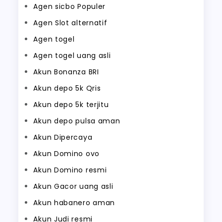
Agen sicbo Populer
Agen Slot alternatif
Agen togel
Agen togel uang asli
Akun Bonanza BRI
Akun depo 5k Qris
Akun depo 5k terjitu
Akun depo pulsa aman
Akun Dipercaya
Akun Domino ovo
Akun Domino resmi
Akun Gacor uang asli
Akun habanero aman
Akun Judi resmi