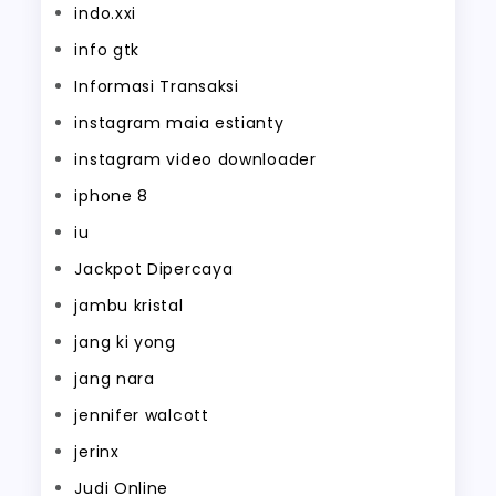
indo.xxi
info gtk
Informasi Transaksi
instagram maia estianty
instagram video downloader
iphone 8
iu
Jackpot Dipercaya
jambu kristal
jang ki yong
jang nara
jennifer walcott
jerinx
Judi Online