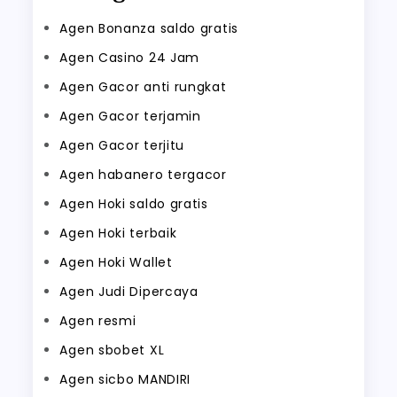
Agen Bonanza saldo gratis
Agen Casino 24 Jam
Agen Gacor anti rungkat
Agen Gacor terjamin
Agen Gacor terjitu
Agen habanero tergacor
Agen Hoki saldo gratis
Agen Hoki terbaik
Agen Hoki Wallet
Agen Judi Dipercaya
Agen resmi
Agen sbobet XL
Agen sicbo MANDIRI