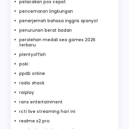
pelacakan pos cepat
pencemaran lingkungan
penerjemah bahasa inggris spanyol
penurunan berat badan
perolehan medali sea games 2026
terbaru
plentyoffish
poki
ppdb online
radio shack
raiplay
rans entertainment
rcti live streaming hari ini
realme x2 pro