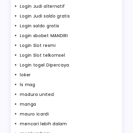
Login Judi alternatif
Login Judi saldo gratis
Login saldo gratis
Login sbobet MANDIRI
Login Slot resmi
Login Slot telkomsel
Login togel Dipercaya
loker
ls mag
madura united
manga
mauro icardi
mencari lebih dalam