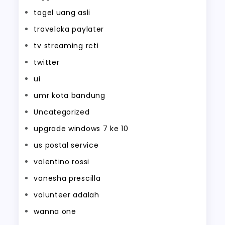
togel uang asli
traveloka paylater
tv streaming rcti
twitter
ui
umr kota bandung
Uncategorized
upgrade windows 7 ke 10
us postal service
valentino rossi
vanesha prescilla
volunteer adalah
wanna one