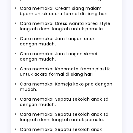
Cara memakai Cream siang malam
bpom untuk acara formal di siang hari
Cara memakai Dress wanita korea style
langkah demi langkah untuk pemula.
Cara memakai Jam tangan anak
dengan mudah.
Cara memakai Jam tangan skmei
dengan mudah.
Cara memakai Kacamata frame plastik
untuk acara formal di siang hari
Cara memakai Kemeja koko pria dengan
mudah.
Cara memakai Sepatu sekolah anak sd
dengan mudah.
Cara memakai Sepatu sekolah anak sd
langkah demi langkah untuk pemula.
Cara memakai Sepatu sekolah anak