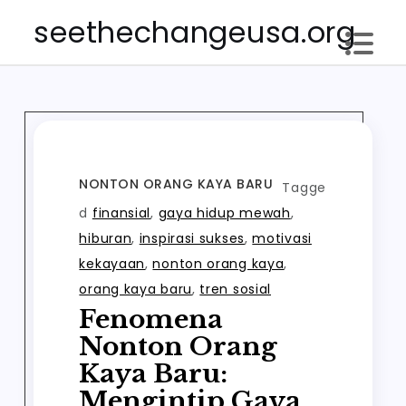
Skip
seethechangeusa.org
to
content
NONTON ORANG KAYA BARU
Tagge
d
finansial
,
gaya hidup mewah
,
hiburan
,
inspirasi sukses
,
motivasi
kekayaan
,
nonton orang kaya
,
orang kaya baru
,
tren sosial
Fenomena
Nonton Orang
Kaya Baru:
Mengintip Gaya