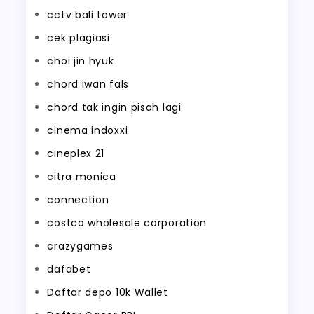
cctv bali tower
cek plagiasi
choi jin hyuk
chord iwan fals
chord tak ingin pisah lagi
cinema indoxxi
cineplex 21
citra monica
connection
costco wholesale corporation
crazygames
dafabet
Daftar depo 10k Wallet