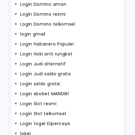
Login Domino aman
Login Domino resmi
Login Domino telkomsel
login gmail
Login habanero Populer
Login Hoki anti rungkat
Login Judi alternatif
Login Judi saldo gratis
Login saldo gratis
Login sbobet MANDIRI
Login Slot resmi
Login Slot telkomsel
Login togel Dipercaya
loker