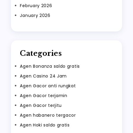
February 2026
January 2026
Categories
Agen Bonanza saldo gratis
Agen Casino 24 Jam
Agen Gacor anti rungkat
Agen Gacor terjamin
Agen Gacor terjitu
Agen habanero tergacor
Agen Hoki saldo gratis