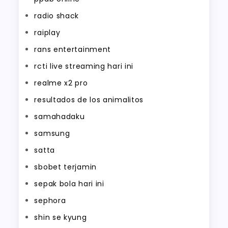
radio shack
raiplay
rans entertainment
rcti live streaming hari ini
realme x2 pro
resultados de los animalitos
samahadaku
samsung
satta
sbobet terjamin
sepak bola hari ini
sephora
shin se kyung