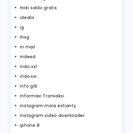
Hoki saldo gratis
idealis
ig
ihsg
in mail
indeed
indo xx1
indo.xxi
info gtk
Informasi Transaksi
instagram maia estianty
instagram video downloader
iphone 8