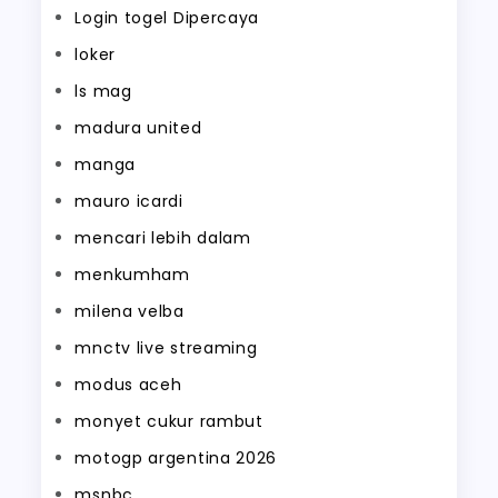
Login togel Dipercaya
loker
ls mag
madura united
manga
mauro icardi
mencari lebih dalam
menkumham
milena velba
mnctv live streaming
modus aceh
monyet cukur rambut
motogp argentina 2026
msnbc