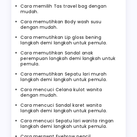
Cara memilih Tas travel bag dengan
mudah.
Cara memutihkan Body wash susu
dengan mudah.
Cara memutihkan Lip gloss bening
langkah demi langkah untuk pemula.
Cara memutihkan Sandal anak
perempuan langkah demi langkah untuk
pemula.
Cara memutihkan Sepatu lari murah
langkah demi langkah untuk pemula.
Cara mencuci Celana kulot wanita
dengan mudah.
Cara mencuci Sandal karet wanita
langkah demi langkah untuk pemula.
Cara mencuci Sepatu lari wanita ringan
langkah demi langkah untuk pemula.
Cara merawat Eyebrow pencil