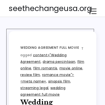
Skip
seethechangeusa.org
to
content
WEDDING AGREEMENT FULL MOVIE
T
agged
content="Wedding
Agreement
,
drama percintaan
,
film
online
,
film romantis
,
movie online
,
review film
,
romance movie">
<meta name=
,
sinopsis film
,
streaming legal
,
wedding
agreement full movie
Wedding