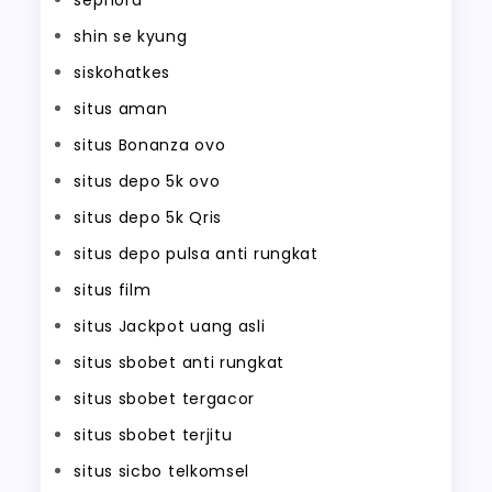
sephora
shin se kyung
siskohatkes
situs aman
situs Bonanza ovo
situs depo 5k ovo
situs depo 5k Qris
situs depo pulsa anti rungkat
situs film
situs Jackpot uang asli
situs sbobet anti rungkat
situs sbobet tergacor
situs sbobet terjitu
situs sicbo telkomsel