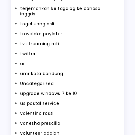
terjemahkan ke tagalog ke bahasa
inggris
togel uang asli
traveloka paylater
tv streaming rcti
twitter
ui
umr kota bandung
Uncategorized
upgrade windows 7 ke 10
us postal service
valentino rossi
vanesha prescilla
volunteer adalah