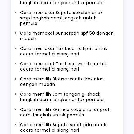
langkah demi langkah untuk pemula.
Cara memakai Sepatu sekolah anak
smp langkah demi langkah untuk
pemula.
Cara memakai Sunscreen spf 50 dengan
mudah.
Cara memakai Tas belanja lipat untuk
acara formal di siang hari
Cara memakai Tas kerja wanita untuk
acara formal di siang hari
Cara memilih Blouse wanita kekinian
dengan mudah.
Cara memilih Jam tangan g-shock
langkah demi langkah untuk pemula.
Cara memilih Kemeja koko pria langkah
demi langkah untuk pemula.
Cara memilih Sepatu sport pria untuk
acara formal di siang hari