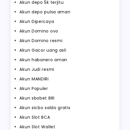
Akun depo 5k terjitu
Akun depo pulsa aman
Akun Dipercaya
Akun Domino ovo
Akun Domino resmi
Akun Gacor uang asli
Akun habanero aman
Akun Judi resmi
Akun MANDIRI
Akun Populer
Akun sbobet BRI
Akun sicbo saldo gratis
Akun Slot BCA
Akun Slot Wallet