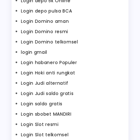
Login depo 5k Online
Login depo pulsa BCA
Login Domino aman
Login Domino resmi
Login Domino telkomsel
login gmail
Login habanero Populer
Login Hoki anti rungkat
Login Judi alternatif
Login Judi saldo gratis
Login saldo gratis
Login sbobet MANDIRI
Login Slot resmi
Login Slot telkomsel