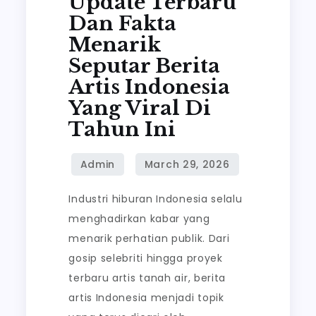
Update Terbaru
Terbaru
Dan Fakta
dan
Menarik
Fakta
Seputar Berita
Menarik
Artis Indonesia
Seputar
Yang Viral Di
Berita
Tahun Ini
Artis
Indonesia
yang
Viral
Industri hiburan Indonesia selalu
di
menghadirkan kabar yang
Tahun
menarik perhatian publik. Dari
Ini
gosip selebriti hingga proyek
terbaru artis tanah air, berita
artis Indonesia menjadi topik