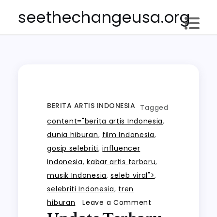
Skip
seethechangeusa.org
to
content
BERITA ARTIS INDONESIA
Tagged
content="berita artis Indonesia
,
dunia hiburan
,
film Indonesia
,
gosip selebriti
,
influencer
Indonesia
,
kabar artis terbaru
,
musik Indonesia
,
seleb viral">
,
selebriti Indonesia
,
tren
on
hiburan
Leave a Comment
Update