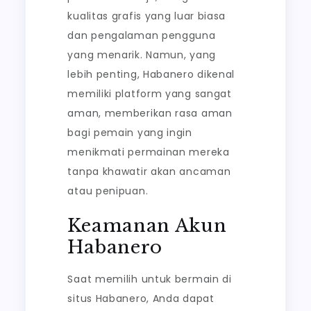
kualitas grafis yang luar biasa
dan pengalaman pengguna
yang menarik. Namun, yang
lebih penting, Habanero dikenal
memiliki platform yang sangat
aman, memberikan rasa aman
bagi pemain yang ingin
menikmati permainan mereka
tanpa khawatir akan ancaman
atau penipuan.
Keamanan Akun
Habanero
Saat memilih untuk bermain di
situs Habanero, Anda dapat