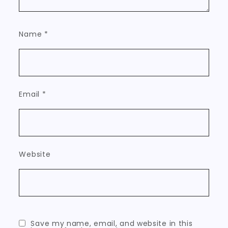
Name
*
Email
*
Website
Save my name, email, and website in this