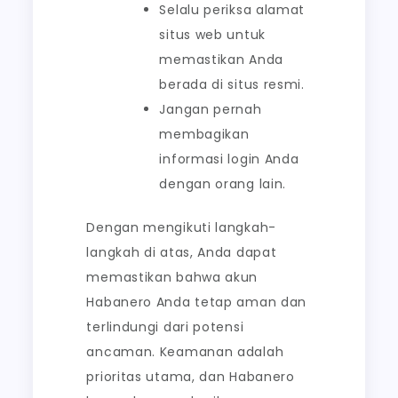
Selalu periksa alamat
situs web untuk
memastikan Anda
berada di situs resmi.
Jangan pernah
membagikan
informasi login Anda
dengan orang lain.
Dengan mengikuti langkah-
langkah di atas, Anda dapat
memastikan bahwa akun
Habanero Anda tetap aman dan
terlindungi dari potensi
ancaman. Keamanan adalah
prioritas utama, dan Habanero