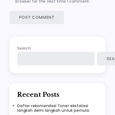
browser for the next time I comment.
Search
SE
Recent Posts
Daftar rekomendasi Toner eksfoliasi
langkah demi langkah untuk pemula.