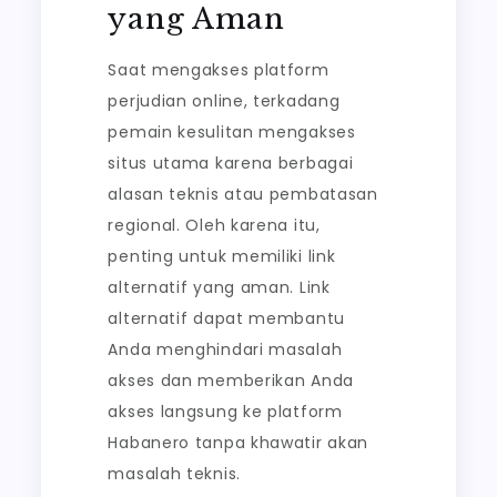
yang Aman
Saat mengakses platform
perjudian online, terkadang
pemain kesulitan mengakses
situs utama karena berbagai
alasan teknis atau pembatasan
regional. Oleh karena itu,
penting untuk memiliki link
alternatif yang aman. Link
alternatif dapat membantu
Anda menghindari masalah
akses dan memberikan Anda
akses langsung ke platform
Habanero tanpa khawatir akan
masalah teknis.