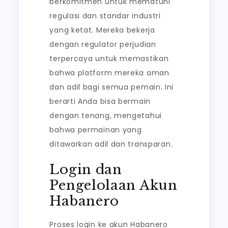
berkomitmen untuk mematuhi
regulasi dan standar industri
yang ketat. Mereka bekerja
dengan regulator perjudian
terpercaya untuk memastikan
bahwa platform mereka aman
dan adil bagi semua pemain. Ini
berarti Anda bisa bermain
dengan tenang, mengetahui
bahwa permainan yang
ditawarkan adil dan transparan.
Login dan
Pengelolaan Akun
Habanero
Proses login ke akun Habanero