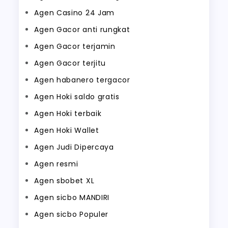
Agen Casino 24 Jam
Agen Gacor anti rungkat
Agen Gacor terjamin
Agen Gacor terjitu
Agen habanero tergacor
Agen Hoki saldo gratis
Agen Hoki terbaik
Agen Hoki Wallet
Agen Judi Dipercaya
Agen resmi
Agen sbobet XL
Agen sicbo MANDIRI
Agen sicbo Populer