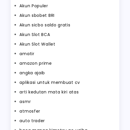
Akun Populer
Akun sbobet BRI
Akun sicbo saldo gratis
Akun Slot BCA
Akun Slot Wallet
amatir
amazon prime
angka ajaib
aplikasi untuk membuat cv
arti kedutan mata kiri atas
asmr
atmosfer
auto trader