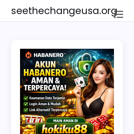
Skip
seethechangeusa.org
to
content