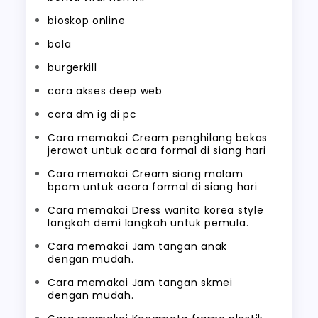
bioskop online
bola
burgerkill
cara akses deep web
cara dm ig di pc
Cara memakai Cream penghilang bekas
jerawat untuk acara formal di siang hari
Cara memakai Cream siang malam
bpom untuk acara formal di siang hari
Cara memakai Dress wanita korea style
langkah demi langkah untuk pemula.
Cara memakai Jam tangan anak
dengan mudah.
Cara memakai Jam tangan skmei
dengan mudah.