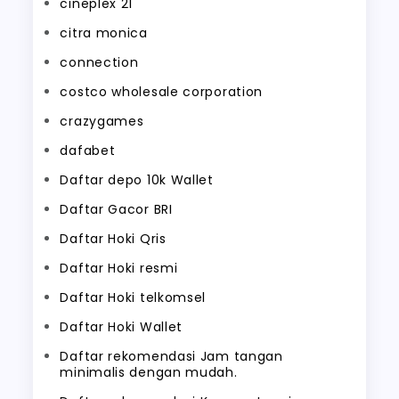
cineplex 21
citra monica
connection
costco wholesale corporation
crazygames
dafabet
Daftar depo 10k Wallet
Daftar Gacor BRI
Daftar Hoki Qris
Daftar Hoki resmi
Daftar Hoki telkomsel
Daftar Hoki Wallet
Daftar rekomendasi Jam tangan
minimalis dengan mudah.