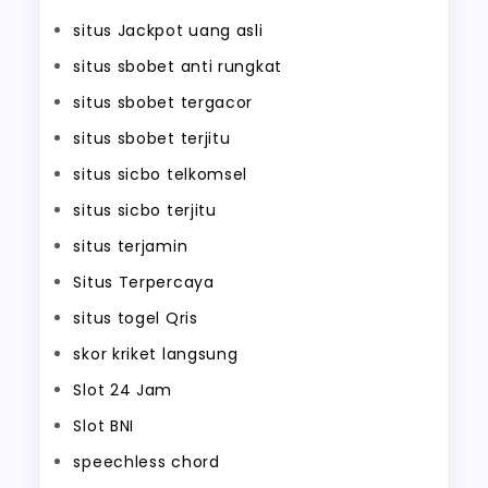
situs Jackpot uang asli
situs sbobet anti rungkat
situs sbobet tergacor
situs sbobet terjitu
situs sicbo telkomsel
situs sicbo terjitu
situs terjamin
Situs Terpercaya
situs togel Qris
skor kriket langsung
Slot 24 Jam
Slot BNI
speechless chord