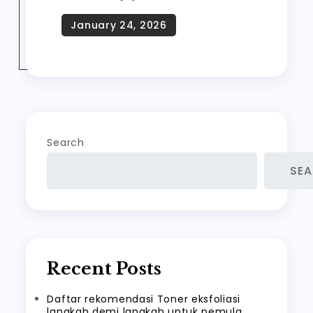
Search
SE
Recent Posts
Daftar rekomendasi Toner eksfoliasi
langkah demi langkah untuk pemula.