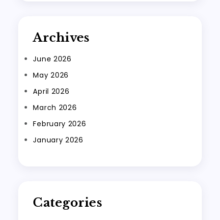
Archives
June 2026
May 2026
April 2026
March 2026
February 2026
January 2026
Categories