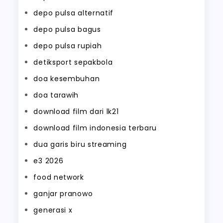
depo pulsa alternatif
depo pulsa bagus
depo pulsa rupiah
detiksport sepakbola
doa kesembuhan
doa tarawih
download film dari lk21
download film indonesia terbaru
dua garis biru streaming
e3 2026
food network
ganjar pranowo
generasi x