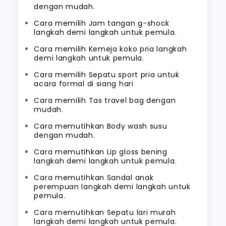
dengan mudah.
Cara memilih Jam tangan g-shock
langkah demi langkah untuk pemula.
Cara memilih Kemeja koko pria langkah
demi langkah untuk pemula.
Cara memilih Sepatu sport pria untuk
acara formal di siang hari
Cara memilih Tas travel bag dengan
mudah.
Cara memutihkan Body wash susu
dengan mudah.
Cara memutihkan Lip gloss bening
langkah demi langkah untuk pemula.
Cara memutihkan Sandal anak
perempuan langkah demi langkah untuk
pemula.
Cara memutihkan Sepatu lari murah
langkah demi langkah untuk pemula.