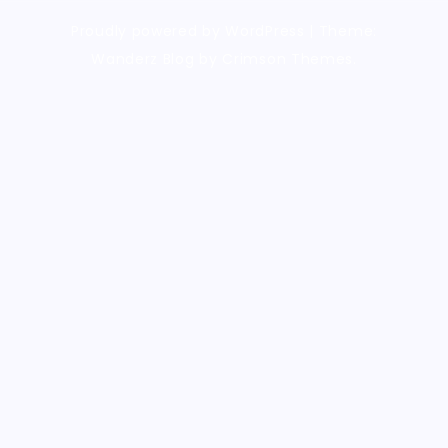
Proudly powered by WordPress
|
Theme:
Wanderz Blog by Crimson Themes.