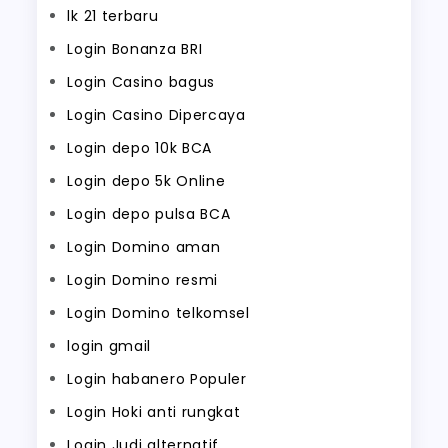
lk 21 terbaru
Login Bonanza BRI
Login Casino bagus
Login Casino Dipercaya
Login depo 10k BCA
Login depo 5k Online
Login depo pulsa BCA
Login Domino aman
Login Domino resmi
Login Domino telkomsel
login gmail
Login habanero Populer
Login Hoki anti rungkat
Login Judi alternatif