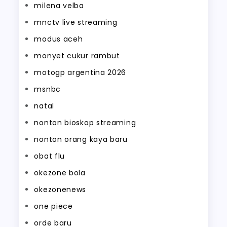
milena velba
mnctv live streaming
modus aceh
monyet cukur rambut
motogp argentina 2026
msnbc
natal
nonton bioskop streaming
nonton orang kaya baru
obat flu
okezone bola
okezonenews
one piece
orde baru