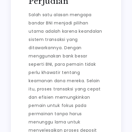
Perjudian
Salah satu alasan mengapa
bandar BNI menjadi pilihan
utama adalah karena keandalan
sistem transaksi yang
ditawarkannya. Dengan
menggunakan bank besar
seperti BNI, para pemain tidak
perlu khawatir tentang
keamanan dana mereka. Selain
itu, proses transaksi yang cepat
dan efisien memungkinkan
pemain untuk fokus pada
permainan tanpa harus
menunggu lama untuk
menyelesaikan proses deposit