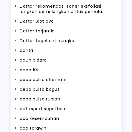
Daftar rekomendasi Toner eksfoliasi
langkah demi langkah untuk pemula.
Daftar Slot ovo
Daftar terjamin
Daftar togel anti rungkat
dantri
daun bidara
depo 10k
depo pulsa alternatif
depo pulsa bagus
depo pulsa rupiah
detiksport sepakbola
doa kesembuhan
doa tarawih