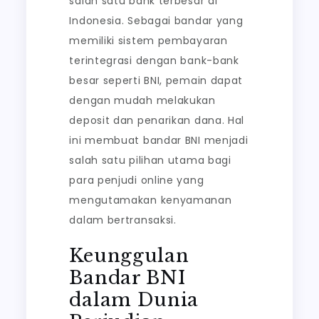
salah satu bank terbesar di
Indonesia. Sebagai bandar yang
memiliki sistem pembayaran
terintegrasi dengan bank-bank
besar seperti BNI, pemain dapat
dengan mudah melakukan
deposit dan penarikan dana. Hal
ini membuat bandar BNI menjadi
salah satu pilihan utama bagi
para penjudi online yang
mengutamakan kenyamanan
dalam bertransaksi.
Keunggulan
Bandar BNI
dalam Dunia