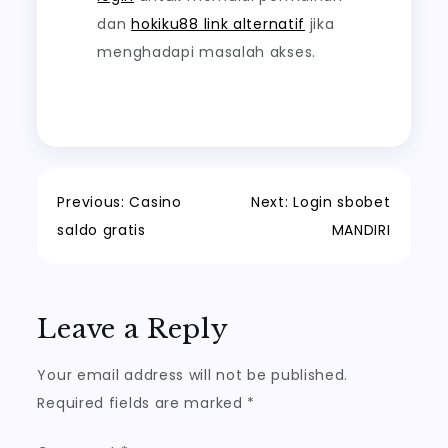
dan
hokiku88 link alternatif
jika
menghadapi masalah akses.
Post
Previous:
Casino
Next:
Login sbobet
saldo gratis
MANDIRI
navigation
Leave a Reply
Your email address will not be published.
Required fields are marked
*