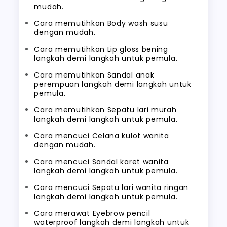
mudah.
Cara memutihkan Body wash susu
dengan mudah.
Cara memutihkan Lip gloss bening
langkah demi langkah untuk pemula.
Cara memutihkan Sandal anak
perempuan langkah demi langkah untuk
pemula.
Cara memutihkan Sepatu lari murah
langkah demi langkah untuk pemula.
Cara mencuci Celana kulot wanita
dengan mudah.
Cara mencuci Sandal karet wanita
langkah demi langkah untuk pemula.
Cara mencuci Sepatu lari wanita ringan
langkah demi langkah untuk pemula.
Cara merawat Eyebrow pencil
waterproof langkah demi langkah untuk