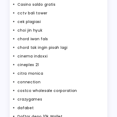
Casino saldo gratis
cctv bali tower
cek plagiasi
choi jin hyuk
chord iwan fals
chord tak ingin pisah lagi
cinema indoxxi
cineplex 21
citra monica
connection
costco wholesale corporation
crazygames
dafabet
Daftar depo 10k Wallet