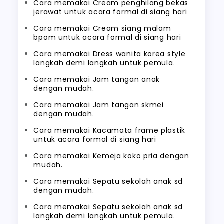
Cara memakai Cream penghilang bekas
jerawat untuk acara formal di siang hari
Cara memakai Cream siang malam
bpom untuk acara formal di siang hari
Cara memakai Dress wanita korea style
langkah demi langkah untuk pemula.
Cara memakai Jam tangan anak
dengan mudah.
Cara memakai Jam tangan skmei
dengan mudah.
Cara memakai Kacamata frame plastik
untuk acara formal di siang hari
Cara memakai Kemeja koko pria dengan
mudah.
Cara memakai Sepatu sekolah anak sd
dengan mudah.
Cara memakai Sepatu sekolah anak sd
langkah demi langkah untuk pemula.