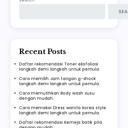
Search
SE
Recent Posts
Daftar rekomendasi Toner eksfoliasi
langkah demi langkah untuk pemula.
Cara memilih Jam tangan g-shock
langkah demi langkah untuk pemula.
Cara memutihkan Body wash susu
dengan mudah.
Cara memakai Dress wanita korea style
langkah demi langkah untuk pemula.
Daftar rekomendasi Kemeja batik pria
dengan mudah.