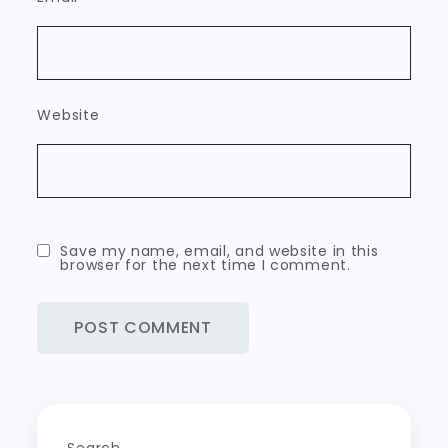
Website
Save my name, email, and website in this
browser for the next time I comment.