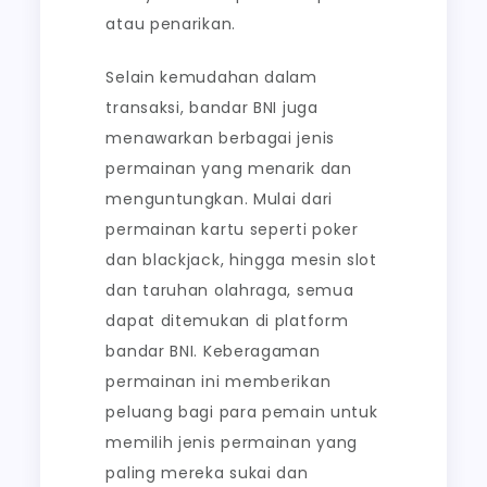
atau penarikan.
Selain kemudahan dalam
transaksi, bandar BNI juga
menawarkan berbagai jenis
permainan yang menarik dan
menguntungkan. Mulai dari
permainan kartu seperti poker
dan blackjack, hingga mesin slot
dan taruhan olahraga, semua
dapat ditemukan di platform
bandar BNI. Keberagaman
permainan ini memberikan
peluang bagi para pemain untuk
memilih jenis permainan yang
paling mereka sukai dan