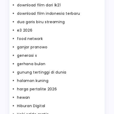
download film dari lk21
download film indonesia terbaru
dua garis biru streaming
e3 2026
food network
ganjar pranowo
generasi x
gerhana bulan
gunung tertinggi di dunia
halaman kuning
harga pertalite 2026
hewan
Hiburan Digital