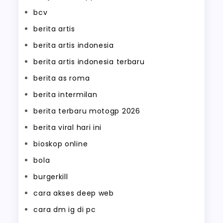
bcv
berita artis
berita artis indonesia
berita artis indonesia terbaru
berita as roma
berita intermilan
berita terbaru motogp 2026
berita viral hari ini
bioskop online
bola
burgerkill
cara akses deep web
cara dm ig di pc