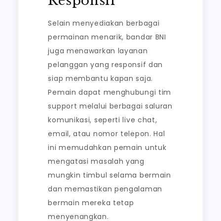
Responsif
Selain menyediakan berbagai
permainan menarik, bandar BNI
juga menawarkan layanan
pelanggan yang responsif dan
siap membantu kapan saja.
Pemain dapat menghubungi tim
support melalui berbagai saluran
komunikasi, seperti live chat,
email, atau nomor telepon. Hal
ini memudahkan pemain untuk
mengatasi masalah yang
mungkin timbul selama bermain
dan memastikan pengalaman
bermain mereka tetap
menyenangkan.