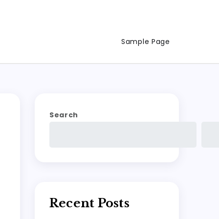
Sample Page
Search
Recent Posts