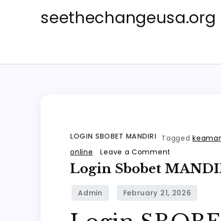
Skip
seethechangeusa.org
to
content
LOGIN SBOBET MANDIRI
Tagged
keaman
on
online
Leave a Comment
Login
Login Sbobet MANDI
sbobet
MANDIRI