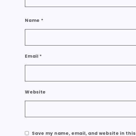
Name
*
Email
*
Website
Save my name, email, and website in this