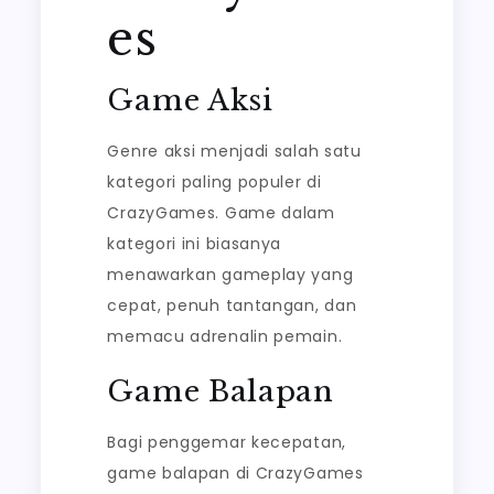
es
Game Aksi
Genre aksi menjadi salah satu
kategori paling populer di
CrazyGames. Game dalam
kategori ini biasanya
menawarkan gameplay yang
cepat, penuh tantangan, dan
memacu adrenalin pemain.
Game Balapan
Bagi penggemar kecepatan,
game balapan di CrazyGames