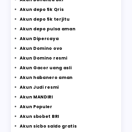
Akun depo 5k Qris
Akun depo 5k terjitu
Akun depo pulsa aman
Akun Dipercaya
Akun Domino ovo
Akun Domino resmi
Akun Gacor uang asli
Akun habanero aman
Akun Judi resmi
Akun MANDIRI
Akun Populer
Akun sbobet BRI
Akun sicbo saldo gratis