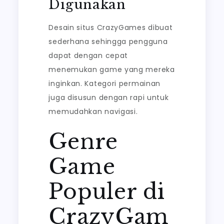
Digunakan
Desain situs CrazyGames dibuat
sederhana sehingga pengguna
dapat dengan cepat
menemukan game yang mereka
inginkan. Kategori permainan
juga disusun dengan rapi untuk
memudahkan navigasi.
Genre
Game
Populer di
CrazyGam