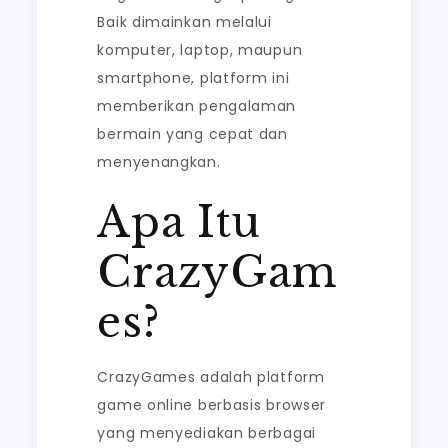
Baik dimainkan melalui
komputer, laptop, maupun
smartphone, platform ini
memberikan pengalaman
bermain yang cepat dan
menyenangkan.
Apa Itu
CrazyGam
es?
CrazyGames adalah platform
game online berbasis browser
yang menyediakan berbagai