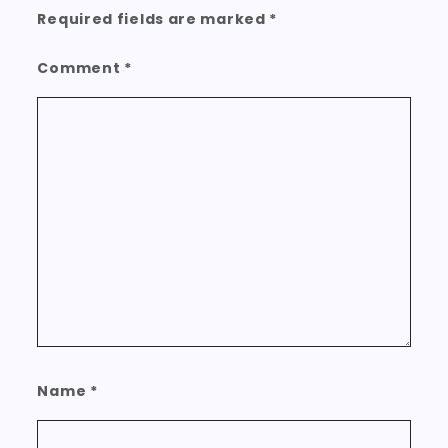
Required fields are marked
*
Comment
*
Name
*