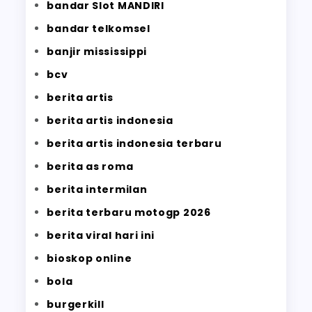
bandar Slot MANDIRI
bandar telkomsel
banjir mississippi
bcv
berita artis
berita artis indonesia
berita artis indonesia terbaru
berita as roma
berita intermilan
berita terbaru motogp 2026
berita viral hari ini
bioskop online
bola
burgerkill