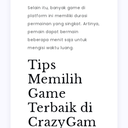
Selain itu, banyak game di
platform ini memiliki durasi
permainan yang singkat. Artinya,
pemain dapat bermain
beberapa menit saja untuk
mengisi waktu luang.
Tips
Memilih
Game
Terbaik di
CrazyGam