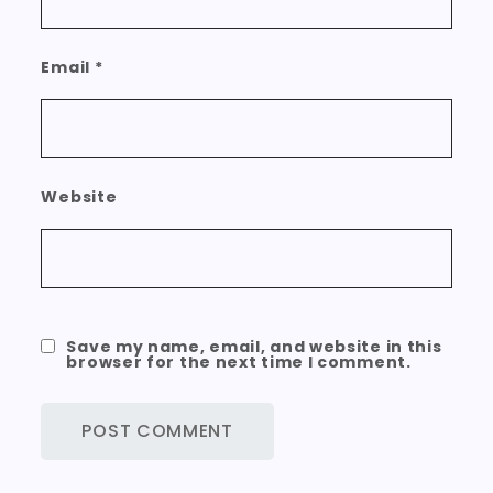
Email
*
Website
Save my name, email, and website in this
browser for the next time I comment.