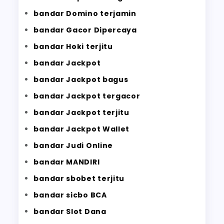
bandar Domino terjamin
bandar Gacor Dipercaya
bandar Hoki terjitu
bandar Jackpot
bandar Jackpot bagus
bandar Jackpot tergacor
bandar Jackpot terjitu
bandar Jackpot Wallet
bandar Judi Online
bandar MANDIRI
bandar sbobet terjitu
bandar sicbo BCA
bandar Slot Dana