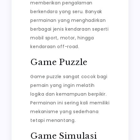
memberikan pengalaman
berkendara yang seru. Banyak
permainan yang menghadirkan
berbagai jenis kendaraan seperti
mobil sport, motor, hingga
kendaraan off-road.
Game Puzzle
Game puzzle sangat cocok bagi
pemain yang ingin melatih
logika dan kemampuan berpikir.
Permainan ini sering kali memiliki
mekanisme yang sederhana
tetapi menantang.
Game Simulasi