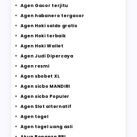
Agen Gacor terjitu
Agen habanero tergacor
Agen Hoki saldo gratis
Agen Hoki terbaik
Agen Hoki Wallet
Agen Judi Dipercaya
Agen resmi
Agen sbobet XL
Agen sicbo MANDIRI
Agen sicbo Populer
Agen Slot alternatif
Agen togel
Agen togel uang asli
Akun Bonanza BRI