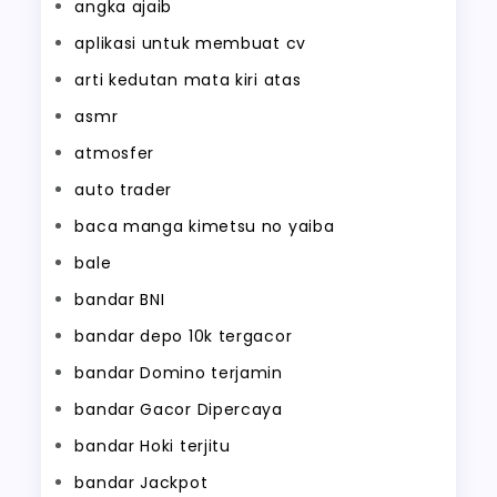
angka ajaib
aplikasi untuk membuat cv
arti kedutan mata kiri atas
asmr
atmosfer
auto trader
baca manga kimetsu no yaiba
bale
bandar BNI
bandar depo 10k tergacor
bandar Domino terjamin
bandar Gacor Dipercaya
bandar Hoki terjitu
bandar Jackpot