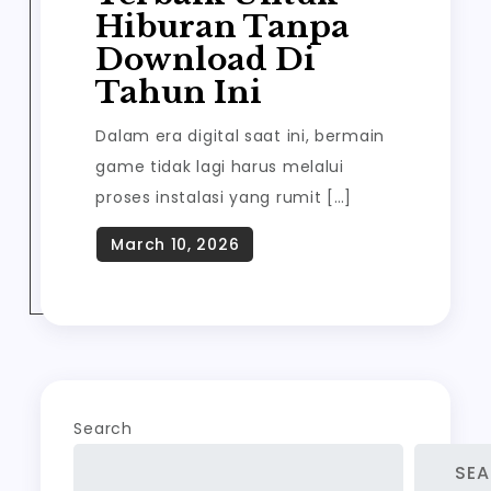
Hiburan Tanpa
Download Di
Tahun Ini
Dalam era digital saat ini, bermain
game tidak lagi harus melalui
proses instalasi yang rumit […]
Search
SE