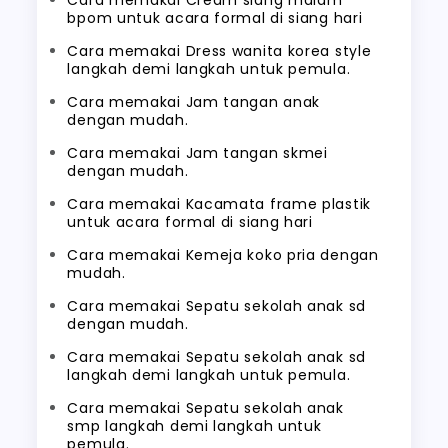
Cara memakai Cream siang malam
bpom untuk acara formal di siang hari
Cara memakai Dress wanita korea style
langkah demi langkah untuk pemula.
Cara memakai Jam tangan anak
dengan mudah.
Cara memakai Jam tangan skmei
dengan mudah.
Cara memakai Kacamata frame plastik
untuk acara formal di siang hari
Cara memakai Kemeja koko pria dengan
mudah.
Cara memakai Sepatu sekolah anak sd
dengan mudah.
Cara memakai Sepatu sekolah anak sd
langkah demi langkah untuk pemula.
Cara memakai Sepatu sekolah anak
smp langkah demi langkah untuk
pemula.