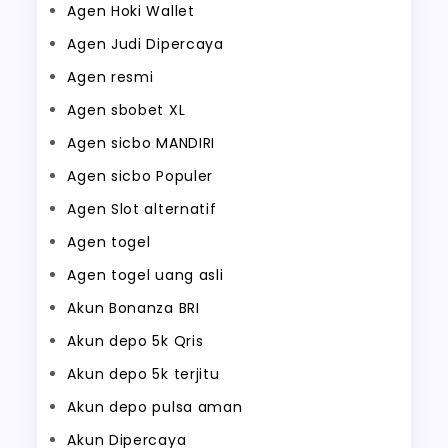
Agen Hoki Wallet
Agen Judi Dipercaya
Agen resmi
Agen sbobet XL
Agen sicbo MANDIRI
Agen sicbo Populer
Agen Slot alternatif
Agen togel
Agen togel uang asli
Akun Bonanza BRI
Akun depo 5k Qris
Akun depo 5k terjitu
Akun depo pulsa aman
Akun Dipercaya