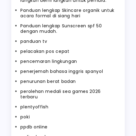
langkah demi langkah untuk pemula.
Panduan lengkap Skincare organik untuk
acara formal di siang hari
Panduan lengkap Sunscreen spf 50
dengan mudah.
panduan tv
pelacakan pos cepat
pencemaran lingkungan
penerjemah bahasa inggris spanyol
penurunan berat badan
perolehan medali sea games 2026
terbaru
plentyoffish
poki
ppdb online