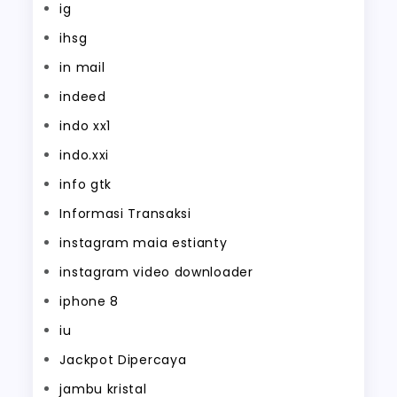
ig
ihsg
in mail
indeed
indo xx1
indo.xxi
info gtk
Informasi Transaksi
instagram maia estianty
instagram video downloader
iphone 8
iu
Jackpot Dipercaya
jambu kristal