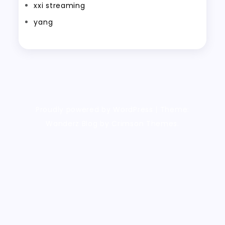
xxi streaming
yang
Proudly powered by WordPress
|
Theme:
Wanderz Blog by Crimson Themes.