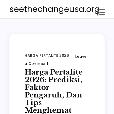
Skip
seethechangeusa.org
to
content
HARGA PERTALITE 2026
Leave
on
a Comment
Harga Pertalite
Harga
Pertalite
2026: Prediksi,
2026:
Faktor
Prediksi,
Pengaruh, Dan
Faktor
Tips
Pengaruh,
Menghemat
dan