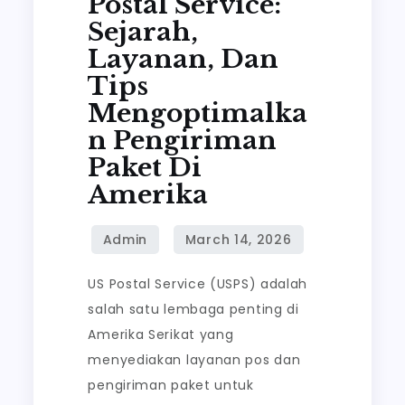
Postal Service:
Postal
Sejarah,
Service:
Layanan, Dan
Sejarah,
Tips
Layanan,
Mengoptimalka
dan
N Pengiriman
Tips
Paket Di
Mengoptimalkan
Amerika
Pengiriman
Paket
di
Amerika
US Postal Service (USPS) adalah
salah satu lembaga penting di
Amerika Serikat yang
menyediakan layanan pos dan
pengiriman paket untuk