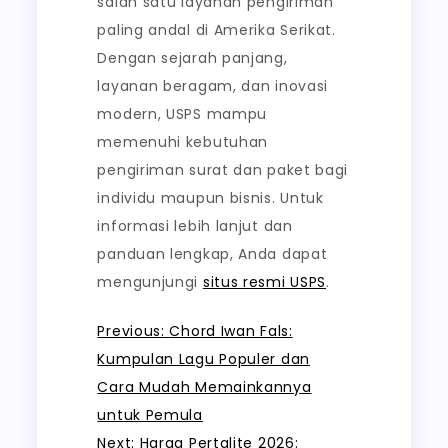
salah satu layanan pengiriman
paling andal di Amerika Serikat.
Dengan sejarah panjang,
layanan beragam, dan inovasi
modern, USPS mampu
memenuhi kebutuhan
pengiriman surat dan paket bagi
individu maupun bisnis. Untuk
informasi lebih lanjut dan
panduan lengkap, Anda dapat
mengunjungi
situs resmi USPS
.
Post
Previous:
Chord Iwan Fals:
Kumpulan Lagu Populer dan
navigation
Cara Mudah Memainkannya
untuk Pemula
Next:
Harga Pertalite 2026: