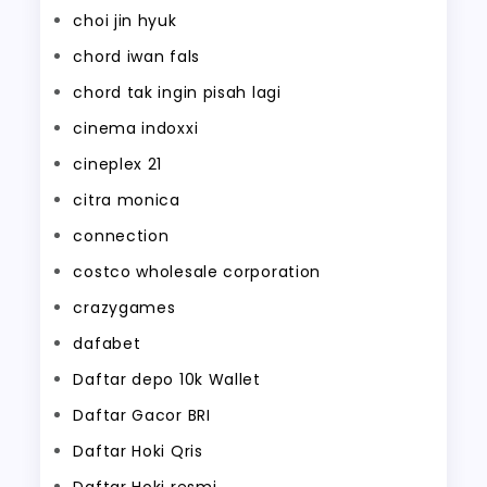
choi jin hyuk
chord iwan fals
chord tak ingin pisah lagi
cinema indoxxi
cineplex 21
citra monica
connection
costco wholesale corporation
crazygames
dafabet
Daftar depo 10k Wallet
Daftar Gacor BRI
Daftar Hoki Qris