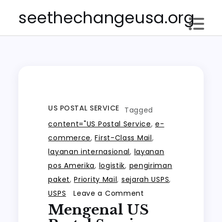
Skip
seethechangeusa.org
to
content
US POSTAL SERVICE
Tagged
content="US Postal Service
,
e-
commerce
,
First-Class Mail
,
layanan internasional
,
layanan
pos Amerika
,
logistik
,
pengiriman
paket
,
Priority Mail
,
sejarah USPS
,
on
USPS
Leave a Comment
Mengenal US
Mengenal
US