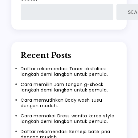
SE
Recent Posts
Daftar rekomendasi Toner eksfoliasi
langkah demi langkah untuk pemula.
Cara memilih Jam tangan g-shock
langkah demi langkah untuk pemula.
Cara memutihkan Body wash susu
dengan mudah.
Cara memakai Dress wanita korea style
langkah demi langkah untuk pemula.
Daftar rekomendasi Kemeja batik pria
dengan mudah.