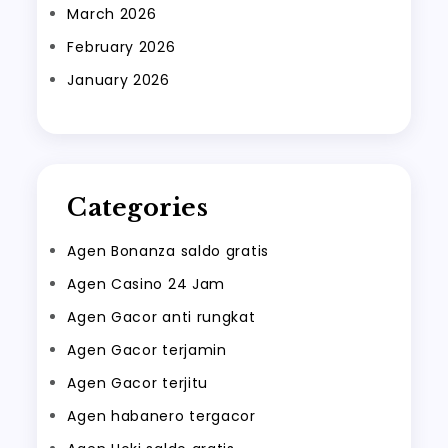
March 2026
February 2026
January 2026
Categories
Agen Bonanza saldo gratis
Agen Casino 24 Jam
Agen Gacor anti rungkat
Agen Gacor terjamin
Agen Gacor terjitu
Agen habanero tergacor