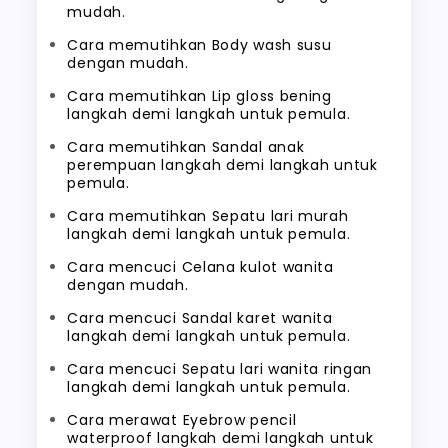
mudah.
Cara memutihkan Body wash susu
dengan mudah.
Cara memutihkan Lip gloss bening
langkah demi langkah untuk pemula.
Cara memutihkan Sandal anak
perempuan langkah demi langkah untuk
pemula.
Cara memutihkan Sepatu lari murah
langkah demi langkah untuk pemula.
Cara mencuci Celana kulot wanita
dengan mudah.
Cara mencuci Sandal karet wanita
langkah demi langkah untuk pemula.
Cara mencuci Sepatu lari wanita ringan
langkah demi langkah untuk pemula.
Cara merawat Eyebrow pencil
waterproof langkah demi langkah untuk