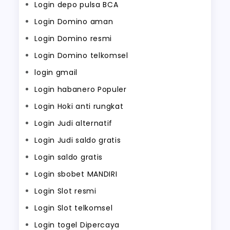
Login depo pulsa BCA
Login Domino aman
Login Domino resmi
Login Domino telkomsel
login gmail
Login habanero Populer
Login Hoki anti rungkat
Login Judi alternatif
Login Judi saldo gratis
Login saldo gratis
Login sbobet MANDIRI
Login Slot resmi
Login Slot telkomsel
Login togel Dipercaya