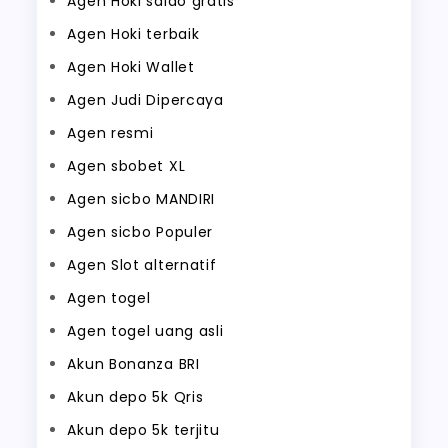
Agen Hoki saldo gratis
Agen Hoki terbaik
Agen Hoki Wallet
Agen Judi Dipercaya
Agen resmi
Agen sbobet XL
Agen sicbo MANDIRI
Agen sicbo Populer
Agen Slot alternatif
Agen togel
Agen togel uang asli
Akun Bonanza BRI
Akun depo 5k Qris
Akun depo 5k terjitu