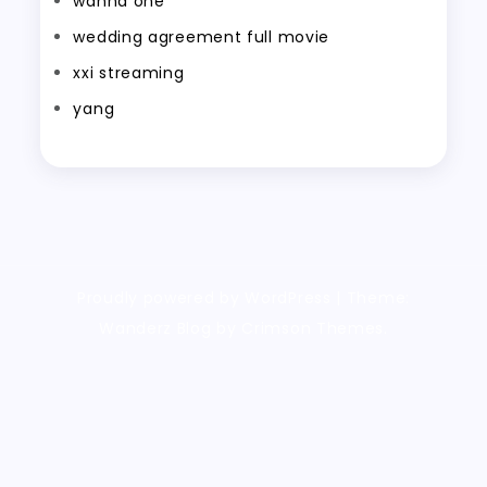
wanna one
wedding agreement full movie
xxi streaming
yang
Proudly powered by WordPress
|
Theme:
Wanderz Blog by Crimson Themes.