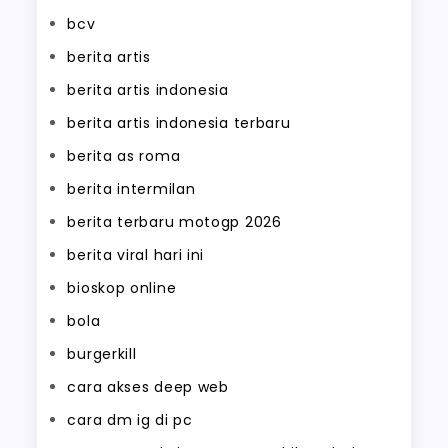
bcv
berita artis
berita artis indonesia
berita artis indonesia terbaru
berita as roma
berita intermilan
berita terbaru motogp 2026
berita viral hari ini
bioskop online
bola
burgerkill
cara akses deep web
cara dm ig di pc