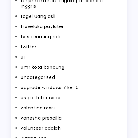
terjemahkan ke tagalog ke bahasa
inggris
togel uang asli
traveloka paylater
tv streaming rcti
twitter
ui
umr kota bandung
Uncategorized
upgrade windows 7 ke 10
us postal service
valentino rossi
vanesha prescilla
volunteer adalah