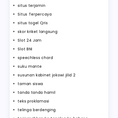
situs terjamin
Situs Terpercaya
situs togel Qris
skor kriket langsung
Slot 24 Jam
Slot BNI
speechless chord
suku mante
susunan kabinet jokowi jilid 2
taman siswa
tanda tanda hamil
teks proklamasi
telinga berdenging