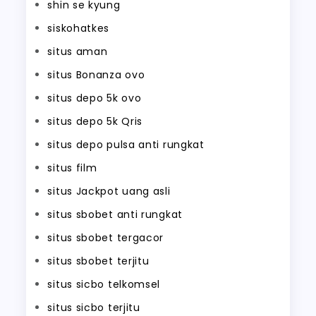
shin se kyung
siskohatkes
situs aman
situs Bonanza ovo
situs depo 5k ovo
situs depo 5k Qris
situs depo pulsa anti rungkat
situs film
situs Jackpot uang asli
situs sbobet anti rungkat
situs sbobet tergacor
situs sbobet terjitu
situs sicbo telkomsel
situs sicbo terjitu