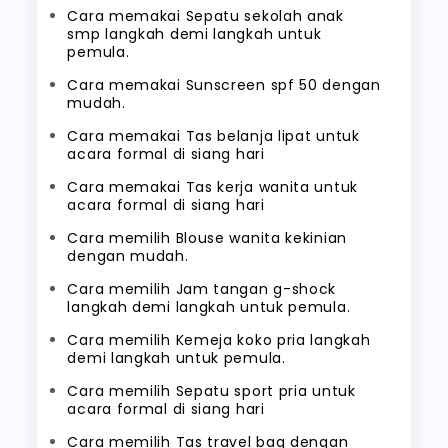
Cara memakai Sepatu sekolah anak
smp langkah demi langkah untuk
pemula.
Cara memakai Sunscreen spf 50 dengan
mudah.
Cara memakai Tas belanja lipat untuk
acara formal di siang hari
Cara memakai Tas kerja wanita untuk
acara formal di siang hari
Cara memilih Blouse wanita kekinian
dengan mudah.
Cara memilih Jam tangan g-shock
langkah demi langkah untuk pemula.
Cara memilih Kemeja koko pria langkah
demi langkah untuk pemula.
Cara memilih Sepatu sport pria untuk
acara formal di siang hari
Cara memilih Tas travel bag dengan