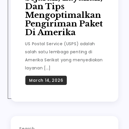
Dan Tips
Mengoptimalkan
Pengiriman Paket
Di Amerika
US Postal Service (USPS) adalah
salah satu lembaga penting di
Amerika Serikat yang menyediakan
layanan […]
Search