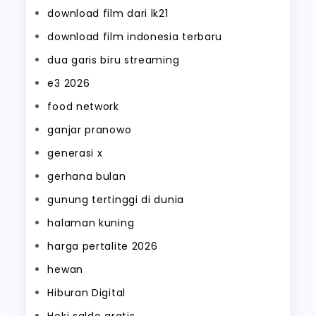
download film dari lk21
download film indonesia terbaru
dua garis biru streaming
e3 2026
food network
ganjar pranowo
generasi x
gerhana bulan
gunung tertinggi di dunia
halaman kuning
harga pertalite 2026
hewan
Hiburan Digital