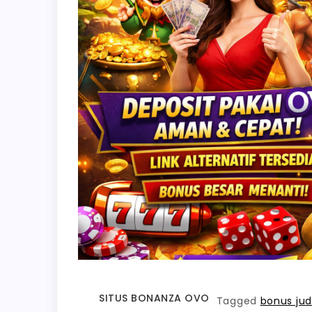
SITUS BONANZA OVO
Tagged
bonus jud