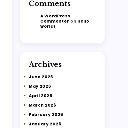
Comments
A WordPress
Commenter
on
Hello
world!
Archives
June 2026
May 2026
April 2026
March 2026
February 2026
January 2026