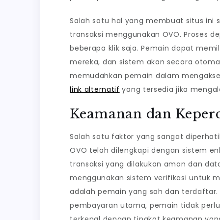
Salah satu hal yang membuat situs in
transaksi menggunakan OVO. Proses dep
beberapa klik saja. Pemain dapat mem
mereka, dan sistem akan secara otoma
memudahkan pemain dalam mengakses 
link alternatif
yang tersedia jika mengal
Keamanan dan Keperc
Salah satu faktor yang sangat diperha
OVO telah dilengkapi dengan sistem en
transaksi yang dilakukan aman dan data p
menggunakan sistem verifikasi untuk 
adalah pemain yang sah dan terdafta
pembayaran utama, pemain tidak perl
terkenal dengan tingkat keamanan yang