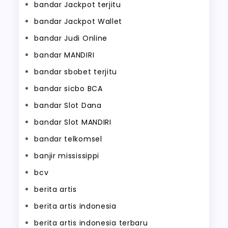
bandar Jackpot terjitu
bandar Jackpot Wallet
bandar Judi Online
bandar MANDIRI
bandar sbobet terjitu
bandar sicbo BCA
bandar Slot Dana
bandar Slot MANDIRI
bandar telkomsel
banjir mississippi
bcv
berita artis
berita artis indonesia
berita artis indonesia terbaru