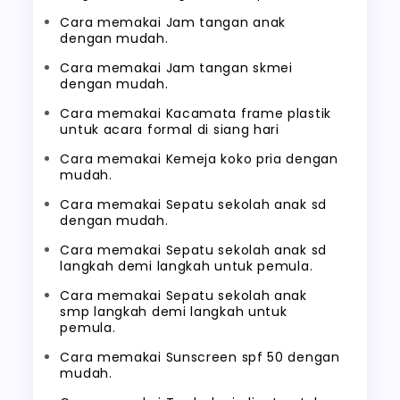
Cara memakai Jam tangan anak
dengan mudah.
Cara memakai Jam tangan skmei
dengan mudah.
Cara memakai Kacamata frame plastik
untuk acara formal di siang hari
Cara memakai Kemeja koko pria dengan
mudah.
Cara memakai Sepatu sekolah anak sd
dengan mudah.
Cara memakai Sepatu sekolah anak sd
langkah demi langkah untuk pemula.
Cara memakai Sepatu sekolah anak
smp langkah demi langkah untuk
pemula.
Cara memakai Sunscreen spf 50 dengan
mudah.