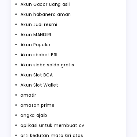
Akun Gacor uang asli
Akun habanero aman
Akun Judi resmi
Akun MANDIRI
Akun Populer
Akun sbobet BRI
Akun sicbo saldo gratis
Akun Slot BCA
Akun Slot Wallet
amatir
amazon prime
angka ajaib
aplikasi untuk membuat cv
arti kedutan mata kiri atas