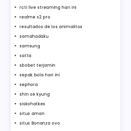
rcti live streaming hari ini
realme x2 pro
resultados de los animalitos
samahadaku
samsung
satta
sbobet terjamin
sepak bola hari ini
sephora
shin se kyung
siskohatkes
situs aman
situs Bonanza ovo