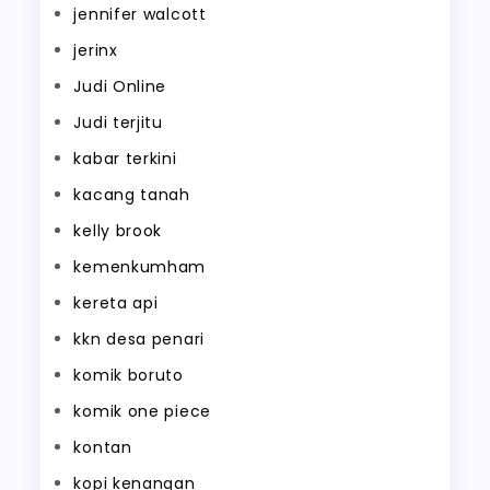
jennifer walcott
jerinx
Judi Online
Judi terjitu
kabar terkini
kacang tanah
kelly brook
kemenkumham
kereta api
kkn desa penari
komik boruto
komik one piece
kontan
kopi kenangan