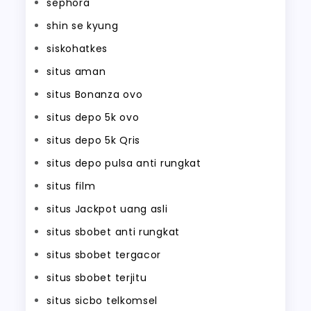
sephora
shin se kyung
siskohatkes
situs aman
situs Bonanza ovo
situs depo 5k ovo
situs depo 5k Qris
situs depo pulsa anti rungkat
situs film
situs Jackpot uang asli
situs sbobet anti rungkat
situs sbobet tergacor
situs sbobet terjitu
situs sicbo telkomsel