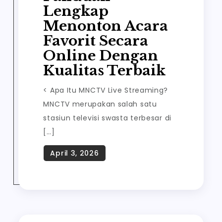
Lengkap
Menonton Acara
Favorit Secara
Online Dengan
Kualitas Terbaik
< Apa Itu MNCTV Live Streaming?
MNCTV merupakan salah satu
stasiun televisi swasta terbesar di
[…]