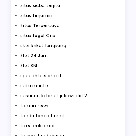
situs sicbo terjitu
situs terjamin
Situs Terpercaya
situs togel Qris
skor kriket langsung
Slot 24 Jam
Slot BNI
speechless chord
suku mante
susunan kabinet jokowi jilid 2
taman siswa
tanda tanda hamil
teks proklamasi
telinga berdenging