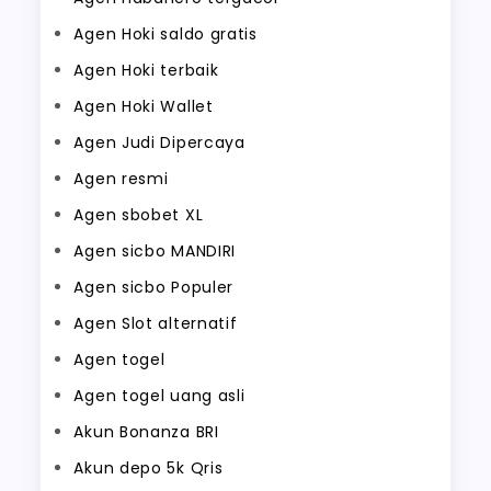
Agen Hoki saldo gratis
Agen Hoki terbaik
Agen Hoki Wallet
Agen Judi Dipercaya
Agen resmi
Agen sbobet XL
Agen sicbo MANDIRI
Agen sicbo Populer
Agen Slot alternatif
Agen togel
Agen togel uang asli
Akun Bonanza BRI
Akun depo 5k Qris