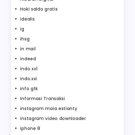
Hoki saldo gratis
idealis
ig
ihsg
in mail
indeed
indo xx1
indo.xxi
info gtk
Informasi Transaksi
instagram maia estianty
instagram video downloader
iphone 8