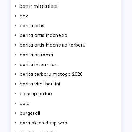
banjir mississippi
bcv
berita artis
berita artis indonesia
berita artis indonesia terbaru
berita as roma
berita intermilan
berita terbaru motogp 2026
berita viral hari ini
bioskop online
bola
burgerkill
cara akses deep web