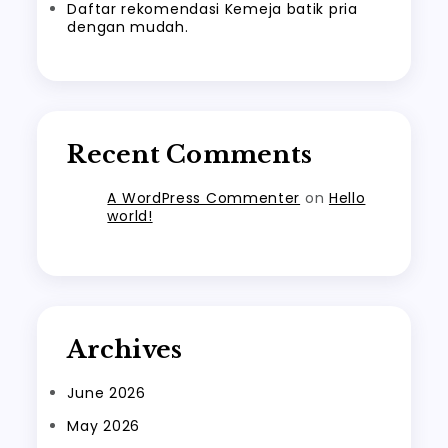
Daftar rekomendasi Kemeja batik pria
dengan mudah.
Recent Comments
A WordPress Commenter
on
Hello
world!
Archives
June 2026
May 2026