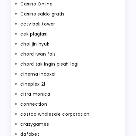
Casino Online
Casino saldo gratis
cctv bali tower
cek plagiasi
choi jin hyuk
chord iwan fals
chord tak ingin pisah lagi
cinema indoxxi
cineplex 21
citra monica
connection
costco wholesale corporation
crazygames
dafabet