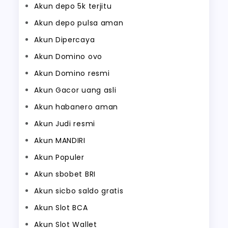
Akun depo 5k terjitu
Akun depo pulsa aman
Akun Dipercaya
Akun Domino ovo
Akun Domino resmi
Akun Gacor uang asli
Akun habanero aman
Akun Judi resmi
Akun MANDIRI
Akun Populer
Akun sbobet BRI
Akun sicbo saldo gratis
Akun Slot BCA
Akun Slot Wallet