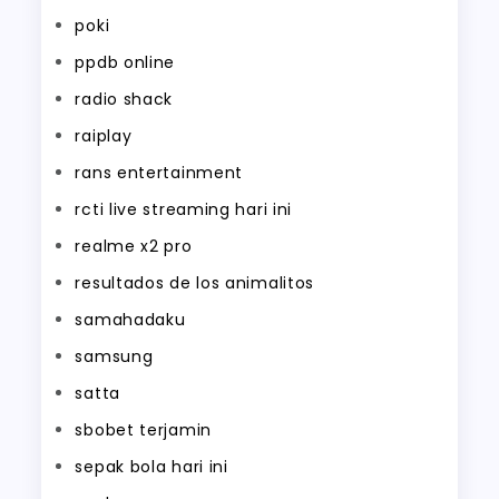
poki
ppdb online
radio shack
raiplay
rans entertainment
rcti live streaming hari ini
realme x2 pro
resultados de los animalitos
samahadaku
samsung
satta
sbobet terjamin
sepak bola hari ini