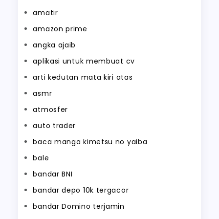
amatir
amazon prime
angka ajaib
aplikasi untuk membuat cv
arti kedutan mata kiri atas
asmr
atmosfer
auto trader
baca manga kimetsu no yaiba
bale
bandar BNI
bandar depo 10k tergacor
bandar Domino terjamin