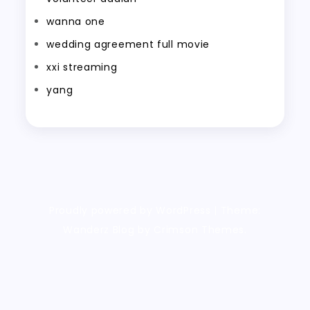
wanna one
wedding agreement full movie
xxi streaming
yang
Proudly powered by WordPress
|
Theme:
Wanderz Blog by Crimson Themes.