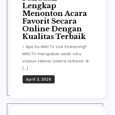
Lengkap
Menonton Acara
Favorit Secara
Online Dengan
Kualitas Terbaik
< Apa Itu MNCTV Live Streaming?
MNCTV merupakan salah satu
stasiun televisi swasta terbesar di
[…]