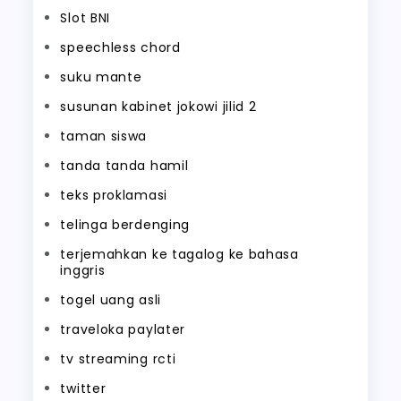
Slot BNI
speechless chord
suku mante
susunan kabinet jokowi jilid 2
taman siswa
tanda tanda hamil
teks proklamasi
telinga berdenging
terjemahkan ke tagalog ke bahasa
inggris
togel uang asli
traveloka paylater
tv streaming rcti
twitter