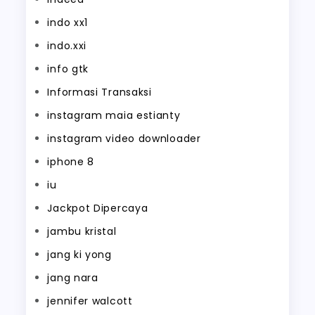
indo xx1
indo.xxi
info gtk
Informasi Transaksi
instagram maia estianty
instagram video downloader
iphone 8
iu
Jackpot Dipercaya
jambu kristal
jang ki yong
jang nara
jennifer walcott