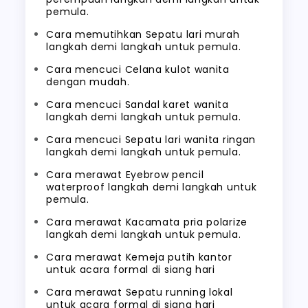
pemula.
Cara memutihkan Sepatu lari murah
langkah demi langkah untuk pemula.
Cara mencuci Celana kulot wanita
dengan mudah.
Cara mencuci Sandal karet wanita
langkah demi langkah untuk pemula.
Cara mencuci Sepatu lari wanita ringan
langkah demi langkah untuk pemula.
Cara merawat Eyebrow pencil
waterproof langkah demi langkah untuk
pemula.
Cara merawat Kacamata pria polarize
langkah demi langkah untuk pemula.
Cara merawat Kemeja putih kantor
untuk acara formal di siang hari
Cara merawat Sepatu running lokal
untuk acara formal di siang hari