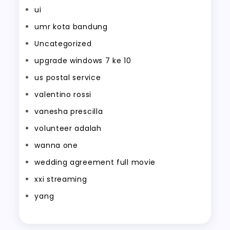
ui
umr kota bandung
Uncategorized
upgrade windows 7 ke 10
us postal service
valentino rossi
vanesha prescilla
volunteer adalah
wanna one
wedding agreement full movie
xxi streaming
yang