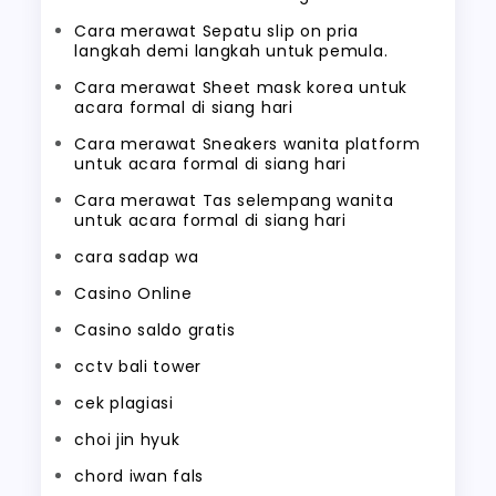
Cara merawat Sepatu slip on pria
langkah demi langkah untuk pemula.
Cara merawat Sheet mask korea untuk
acara formal di siang hari
Cara merawat Sneakers wanita platform
untuk acara formal di siang hari
Cara merawat Tas selempang wanita
untuk acara formal di siang hari
cara sadap wa
Casino Online
Casino saldo gratis
cctv bali tower
cek plagiasi
choi jin hyuk
chord iwan fals