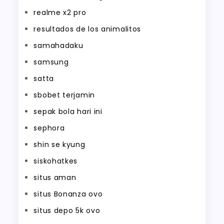
realme x2 pro
resultados de los animalitos
samahadaku
samsung
satta
sbobet terjamin
sepak bola hari ini
sephora
shin se kyung
siskohatkes
situs aman
situs Bonanza ovo
situs depo 5k ovo