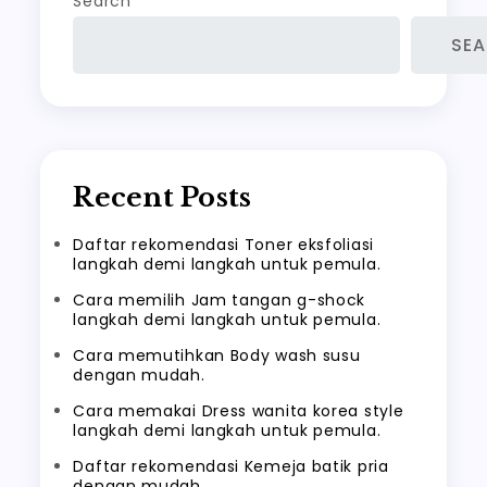
Search
SE
Recent Posts
Daftar rekomendasi Toner eksfoliasi
langkah demi langkah untuk pemula.
Cara memilih Jam tangan g-shock
langkah demi langkah untuk pemula.
Cara memutihkan Body wash susu
dengan mudah.
Cara memakai Dress wanita korea style
langkah demi langkah untuk pemula.
Daftar rekomendasi Kemeja batik pria
dengan mudah.