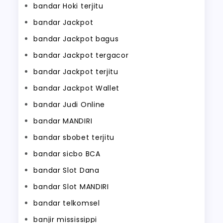
bandar Hoki terjitu
bandar Jackpot
bandar Jackpot bagus
bandar Jackpot tergacor
bandar Jackpot terjitu
bandar Jackpot Wallet
bandar Judi Online
bandar MANDIRI
bandar sbobet terjitu
bandar sicbo BCA
bandar Slot Dana
bandar Slot MANDIRI
bandar telkomsel
banjir mississippi