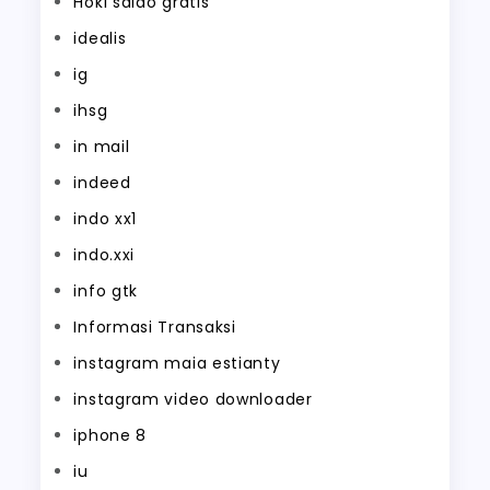
Hoki saldo gratis
idealis
ig
ihsg
in mail
indeed
indo xx1
indo.xxi
info gtk
Informasi Transaksi
instagram maia estianty
instagram video downloader
iphone 8
iu