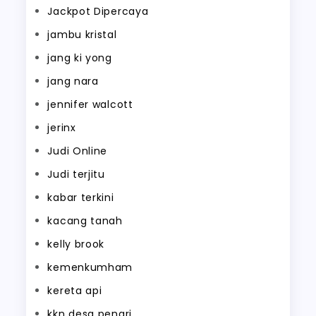
Jackpot Dipercaya
jambu kristal
jang ki yong
jang nara
jennifer walcott
jerinx
Judi Online
Judi terjitu
kabar terkini
kacang tanah
kelly brook
kemenkumham
kereta api
kkn desa penari