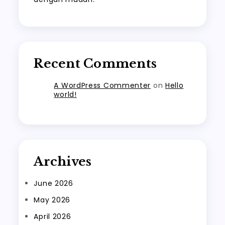
Recent Comments
A WordPress Commenter
on
Hello
world!
Archives
June 2026
May 2026
April 2026