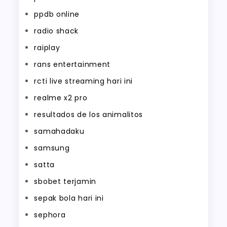
ppdb online
radio shack
raiplay
rans entertainment
rcti live streaming hari ini
realme x2 pro
resultados de los animalitos
samahadaku
samsung
satta
sbobet terjamin
sepak bola hari ini
sephora