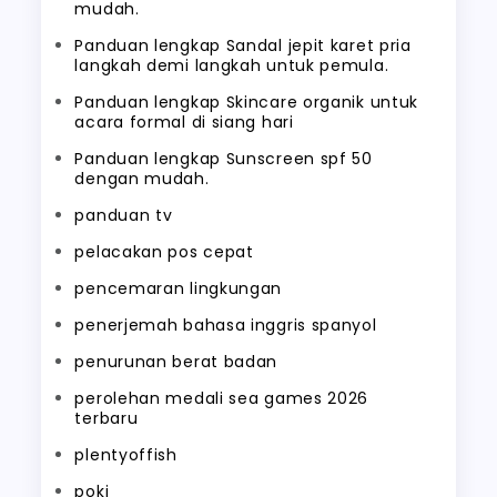
mudah.
Panduan lengkap Sandal jepit karet pria
langkah demi langkah untuk pemula.
Panduan lengkap Skincare organik untuk
acara formal di siang hari
Panduan lengkap Sunscreen spf 50
dengan mudah.
panduan tv
pelacakan pos cepat
pencemaran lingkungan
penerjemah bahasa inggris spanyol
penurunan berat badan
perolehan medali sea games 2026
terbaru
plentyoffish
poki