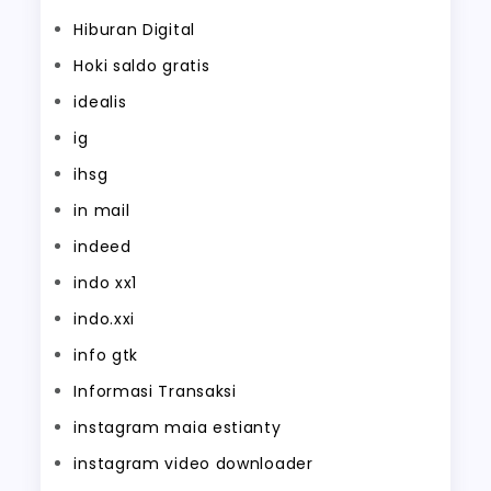
Hiburan Digital
Hoki saldo gratis
idealis
ig
ihsg
in mail
indeed
indo xx1
indo.xxi
info gtk
Informasi Transaksi
instagram maia estianty
instagram video downloader