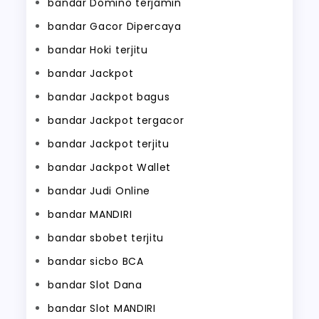
bandar Domino terjamin
bandar Gacor Dipercaya
bandar Hoki terjitu
bandar Jackpot
bandar Jackpot bagus
bandar Jackpot tergacor
bandar Jackpot terjitu
bandar Jackpot Wallet
bandar Judi Online
bandar MANDIRI
bandar sbobet terjitu
bandar sicbo BCA
bandar Slot Dana
bandar Slot MANDIRI