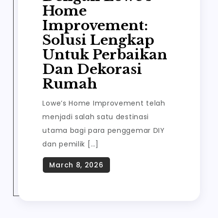
Home
Improvement:
Solusi Lengkap
Untuk Perbaikan
Dan Dekorasi
Rumah
Lowe’s Home Improvement telah
menjadi salah satu destinasi
utama bagi para penggemar DIY
dan pemilik […]