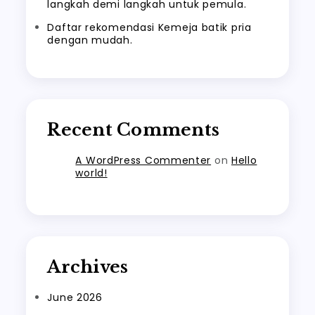
langkah demi langkah untuk pemula.
Daftar rekomendasi Kemeja batik pria
dengan mudah.
Recent Comments
A WordPress Commenter
on
Hello
world!
Archives
June 2026