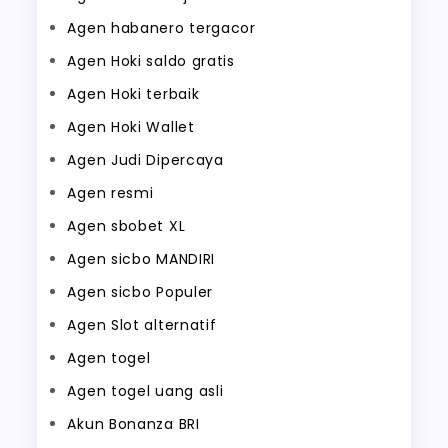
Agen habanero tergacor
Agen Hoki saldo gratis
Agen Hoki terbaik
Agen Hoki Wallet
Agen Judi Dipercaya
Agen resmi
Agen sbobet XL
Agen sicbo MANDIRI
Agen sicbo Populer
Agen Slot alternatif
Agen togel
Agen togel uang asli
Akun Bonanza BRI