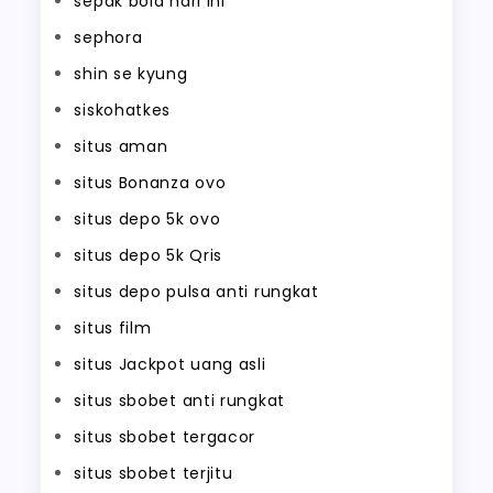
sepak bola hari ini
sephora
shin se kyung
siskohatkes
situs aman
situs Bonanza ovo
situs depo 5k ovo
situs depo 5k Qris
situs depo pulsa anti rungkat
situs film
situs Jackpot uang asli
situs sbobet anti rungkat
situs sbobet tergacor
situs sbobet terjitu