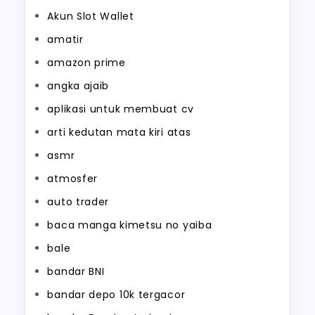
Akun Slot Wallet
amatir
amazon prime
angka ajaib
aplikasi untuk membuat cv
arti kedutan mata kiri atas
asmr
atmosfer
auto trader
baca manga kimetsu no yaiba
bale
bandar BNI
bandar depo 10k tergacor