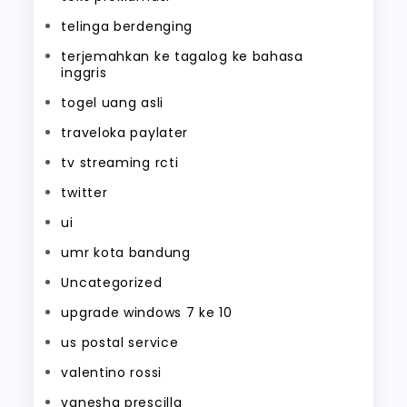
telinga berdenging
terjemahkan ke tagalog ke bahasa
inggris
togel uang asli
traveloka paylater
tv streaming rcti
twitter
ui
umr kota bandung
Uncategorized
upgrade windows 7 ke 10
us postal service
valentino rossi
vanesha prescilla