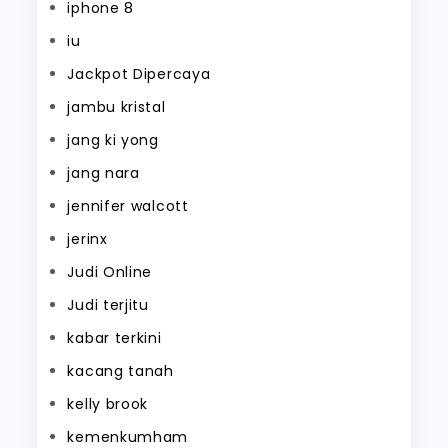
iphone 8
iu
Jackpot Dipercaya
jambu kristal
jang ki yong
jang nara
jennifer walcott
jerinx
Judi Online
Judi terjitu
kabar terkini
kacang tanah
kelly brook
kemenkumham