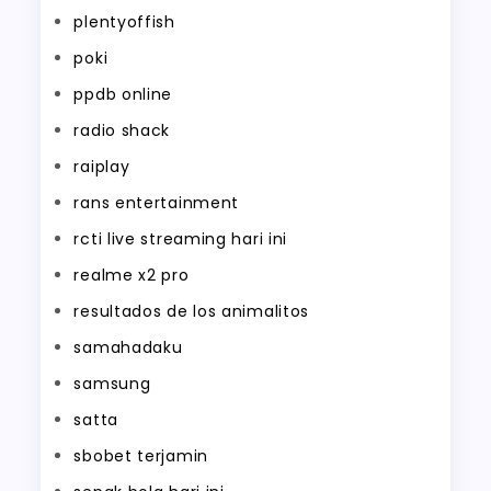
plentyoffish
poki
ppdb online
radio shack
raiplay
rans entertainment
rcti live streaming hari ini
realme x2 pro
resultados de los animalitos
samahadaku
samsung
satta
sbobet terjamin