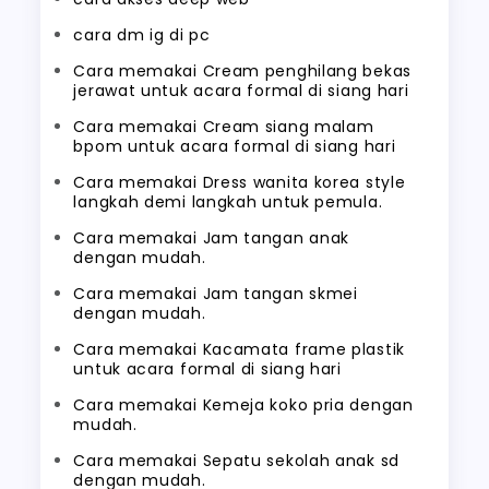
cara dm ig di pc
Cara memakai Cream penghilang bekas
jerawat untuk acara formal di siang hari
Cara memakai Cream siang malam
bpom untuk acara formal di siang hari
Cara memakai Dress wanita korea style
langkah demi langkah untuk pemula.
Cara memakai Jam tangan anak
dengan mudah.
Cara memakai Jam tangan skmei
dengan mudah.
Cara memakai Kacamata frame plastik
untuk acara formal di siang hari
Cara memakai Kemeja koko pria dengan
mudah.
Cara memakai Sepatu sekolah anak sd
dengan mudah.