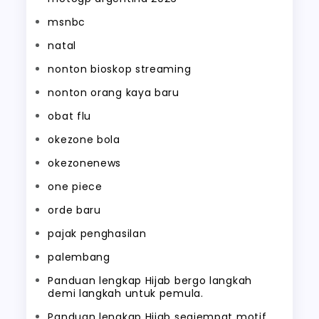
msnbc
natal
nonton bioskop streaming
nonton orang kaya baru
obat flu
okezone bola
okezonenews
one piece
orde baru
pajak penghasilan
palembang
Panduan lengkap Hijab bergo langkah
demi langkah untuk pemula.
Panduan lengkap Hijab segiempat motif