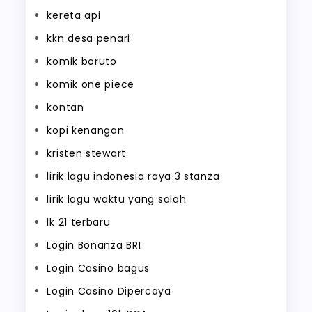
kereta api
kkn desa penari
komik boruto
komik one piece
kontan
kopi kenangan
kristen stewart
lirik lagu indonesia raya 3 stanza
lirik lagu waktu yang salah
lk 21 terbaru
Login Bonanza BRI
Login Casino bagus
Login Casino Dipercaya