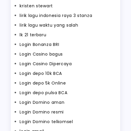
kristen stewart
lirik lagu indonesia raya 3 stanza
lirik lagu waktu yang salah
lk 21 terbaru
Login Bonanza BRI
Login Casino bagus
Login Casino Dipercaya
Login depo 10k BCA
Login depo 5k Online
Login depo pulsa BCA
Login Domino aman
Login Domino resmi
Login Domino telkomsel