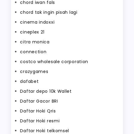
chord iwan fals
chord tak ingin pisah lagi
cinema indoxxi
cineplex 21
citra monica
connection
costco wholesale corporation
crazygames
dafabet
Daftar depo 10k Wallet
Daftar Gacor BRI
Daftar Hoki Qris
Daftar Hoki resmi
Daftar Hoki telkomsel