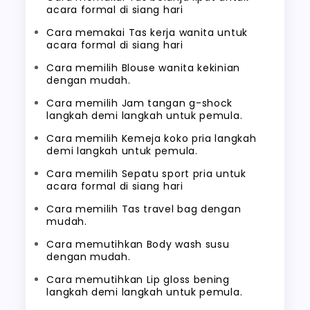
acara formal di siang hari
Cara memakai Tas kerja wanita untuk
acara formal di siang hari
Cara memilih Blouse wanita kekinian
dengan mudah.
Cara memilih Jam tangan g-shock
langkah demi langkah untuk pemula.
Cara memilih Kemeja koko pria langkah
demi langkah untuk pemula.
Cara memilih Sepatu sport pria untuk
acara formal di siang hari
Cara memilih Tas travel bag dengan
mudah.
Cara memutihkan Body wash susu
dengan mudah.
Cara memutihkan Lip gloss bening
langkah demi langkah untuk pemula.