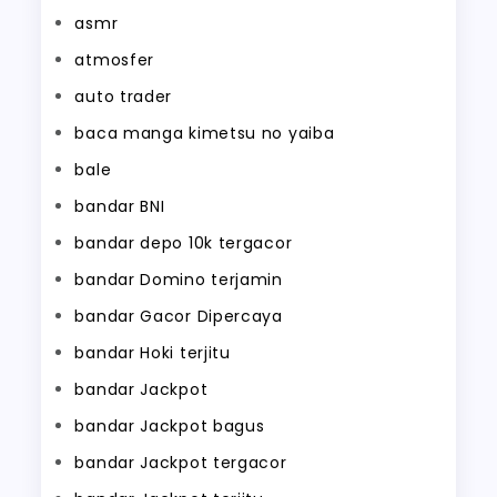
asmr
atmosfer
auto trader
baca manga kimetsu no yaiba
bale
bandar BNI
bandar depo 10k tergacor
bandar Domino terjamin
bandar Gacor Dipercaya
bandar Hoki terjitu
bandar Jackpot
bandar Jackpot bagus
bandar Jackpot tergacor