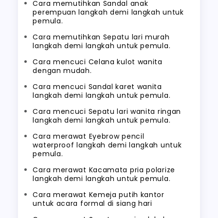
Cara memutihkan Sandal anak
perempuan langkah demi langkah untuk
pemula.
Cara memutihkan Sepatu lari murah
langkah demi langkah untuk pemula.
Cara mencuci Celana kulot wanita
dengan mudah.
Cara mencuci Sandal karet wanita
langkah demi langkah untuk pemula.
Cara mencuci Sepatu lari wanita ringan
langkah demi langkah untuk pemula.
Cara merawat Eyebrow pencil
waterproof langkah demi langkah untuk
pemula.
Cara merawat Kacamata pria polarize
langkah demi langkah untuk pemula.
Cara merawat Kemeja putih kantor
untuk acara formal di siang hari