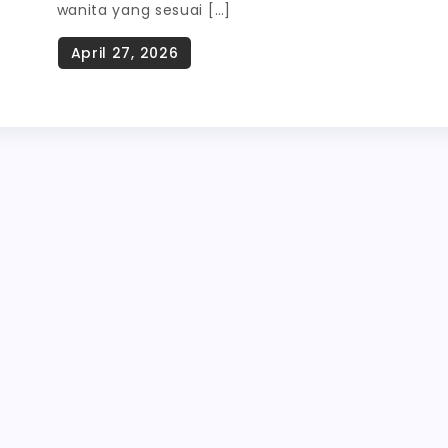
wanita yang sesuai […]