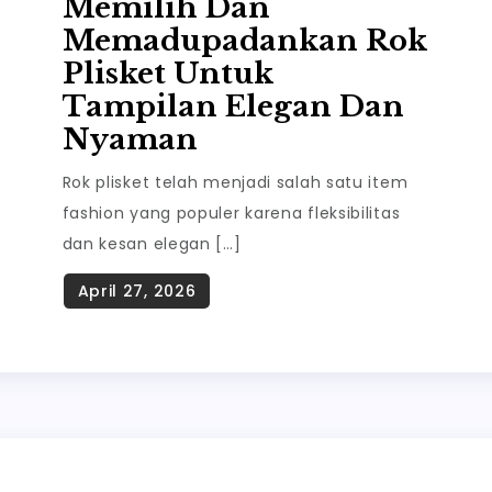
Memilih Dan
Memadupadankan Rok
Plisket Untuk
Tampilan Elegan Dan
Nyaman
Rok plisket telah menjadi salah satu item
fashion yang populer karena fleksibilitas
dan kesan elegan […]