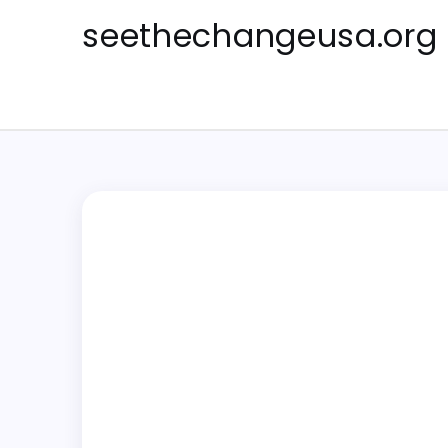
Skip
seethechangeusa.org
to
content