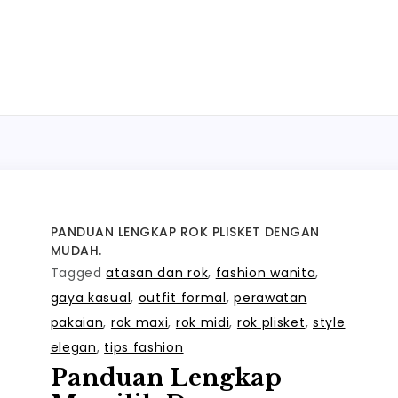
PANDUAN LENGKAP ROK PLISKET DENGAN
MUDAH.
Tagged
atasan dan rok
,
fashion wanita
,
gaya kasual
,
outfit formal
,
perawatan
pakaian
,
rok maxi
,
rok midi
,
rok plisket
,
style
elegan
,
tips fashion
Panduan Lengkap