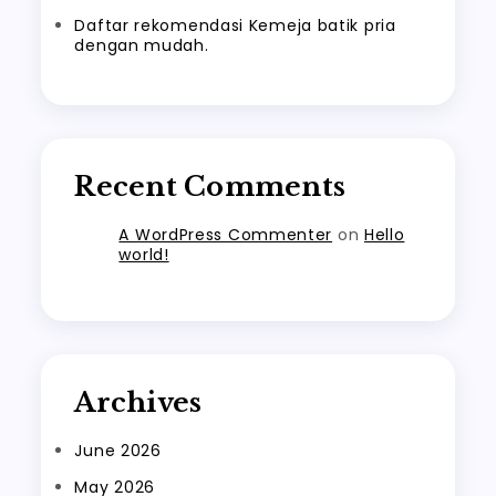
Daftar rekomendasi Kemeja batik pria
dengan mudah.
Recent Comments
A WordPress Commenter
on
Hello
world!
Archives
June 2026
May 2026