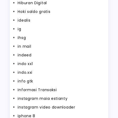
Hiburan Digital
Hoki saldo gratis
idealis
ig
ihsg
in mail
indeed
indo xx1
indo.xxi
info gtk
Informasi Transaksi
instagram maia estianty
instagram video downloader
iphone 8