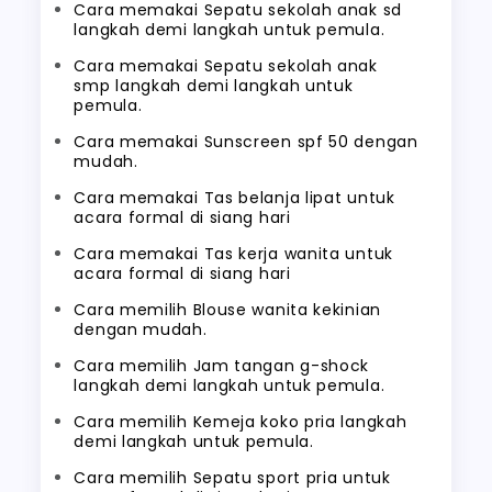
Cara memakai Sepatu sekolah anak sd
langkah demi langkah untuk pemula.
Cara memakai Sepatu sekolah anak
smp langkah demi langkah untuk
pemula.
Cara memakai Sunscreen spf 50 dengan
mudah.
Cara memakai Tas belanja lipat untuk
acara formal di siang hari
Cara memakai Tas kerja wanita untuk
acara formal di siang hari
Cara memilih Blouse wanita kekinian
dengan mudah.
Cara memilih Jam tangan g-shock
langkah demi langkah untuk pemula.
Cara memilih Kemeja koko pria langkah
demi langkah untuk pemula.
Cara memilih Sepatu sport pria untuk