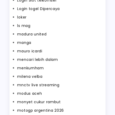
Login Slot telkomsel
Login togel Dipercaya
loker
ls mag
madura united
manga
mauro icardi
mencari lebih dalam
menkumham
milena velba
mnctv live streaming
modus aceh
monyet cukur rambut
motogp argentina 2026