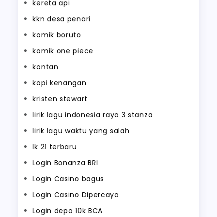
kereta api
kkn desa penari
komik boruto
komik one piece
kontan
kopi kenangan
kristen stewart
lirik lagu indonesia raya 3 stanza
lirik lagu waktu yang salah
lk 21 terbaru
Login Bonanza BRI
Login Casino bagus
Login Casino Dipercaya
Login depo 10k BCA