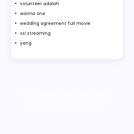
volunteer adalah
wanna one
wedding agreement full movie
xxi streaming
yang
Proudly powered by WordPress
|
Theme:
Wanderz Blog by Crimson Themes.