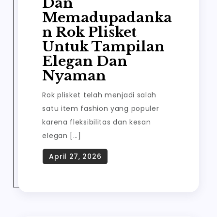
Dan
Memadupadanka
N Rok Plisket
Untuk Tampilan
Elegan Dan
Nyaman
Rok plisket telah menjadi salah
satu item fashion yang populer
karena fleksibilitas dan kesan
elegan […]