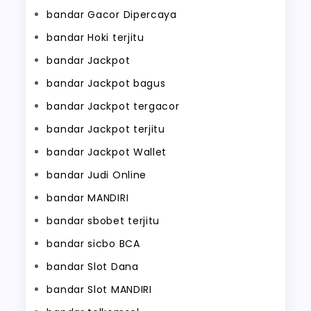
bandar Gacor Dipercaya
bandar Hoki terjitu
bandar Jackpot
bandar Jackpot bagus
bandar Jackpot tergacor
bandar Jackpot terjitu
bandar Jackpot Wallet
bandar Judi Online
bandar MANDIRI
bandar sbobet terjitu
bandar sicbo BCA
bandar Slot Dana
bandar Slot MANDIRI