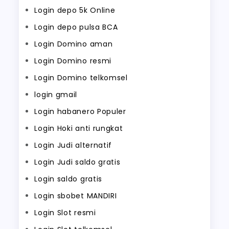
Login depo 5k Online
Login depo pulsa BCA
Login Domino aman
Login Domino resmi
Login Domino telkomsel
login gmail
Login habanero Populer
Login Hoki anti rungkat
Login Judi alternatif
Login Judi saldo gratis
Login saldo gratis
Login sbobet MANDIRI
Login Slot resmi