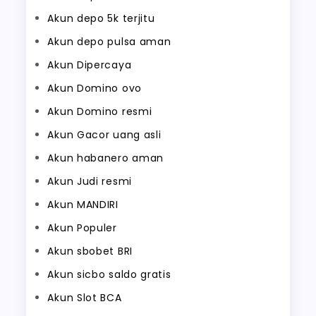
Akun depo 5k terjitu
Akun depo pulsa aman
Akun Dipercaya
Akun Domino ovo
Akun Domino resmi
Akun Gacor uang asli
Akun habanero aman
Akun Judi resmi
Akun MANDIRI
Akun Populer
Akun sbobet BRI
Akun sicbo saldo gratis
Akun Slot BCA