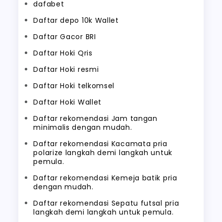
dafabet
Daftar depo 10k Wallet
Daftar Gacor BRI
Daftar Hoki Qris
Daftar Hoki resmi
Daftar Hoki telkomsel
Daftar Hoki Wallet
Daftar rekomendasi Jam tangan
minimalis dengan mudah.
Daftar rekomendasi Kacamata pria
polarize langkah demi langkah untuk
pemula.
Daftar rekomendasi Kemeja batik pria
dengan mudah.
Daftar rekomendasi Sepatu futsal pria
langkah demi langkah untuk pemula.