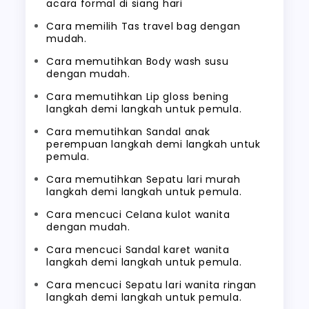
acara formal di siang hari
Cara memilih Tas travel bag dengan
mudah.
Cara memutihkan Body wash susu
dengan mudah.
Cara memutihkan Lip gloss bening
langkah demi langkah untuk pemula.
Cara memutihkan Sandal anak
perempuan langkah demi langkah untuk
pemula.
Cara memutihkan Sepatu lari murah
langkah demi langkah untuk pemula.
Cara mencuci Celana kulot wanita
dengan mudah.
Cara mencuci Sandal karet wanita
langkah demi langkah untuk pemula.
Cara mencuci Sepatu lari wanita ringan
langkah demi langkah untuk pemula.