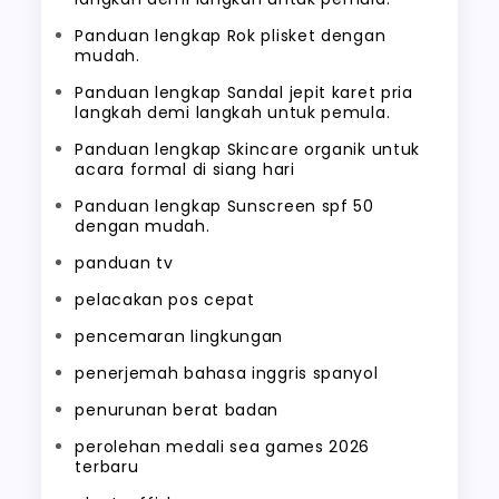
Panduan lengkap Rok plisket dengan
mudah.
Panduan lengkap Sandal jepit karet pria
langkah demi langkah untuk pemula.
Panduan lengkap Skincare organik untuk
acara formal di siang hari
Panduan lengkap Sunscreen spf 50
dengan mudah.
panduan tv
pelacakan pos cepat
pencemaran lingkungan
penerjemah bahasa inggris spanyol
penurunan berat badan
perolehan medali sea games 2026
terbaru