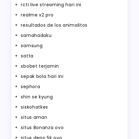
rcti live streaming hari ini
realme x2 pro
resultados de los animalitos
samahadaku
samsung
satta
sbobet terjamin
sepak bola hari ini
sephora
shin se kyung
siskohatkes
situs aman
situs Bonanza ovo
situs depo 5k ovo