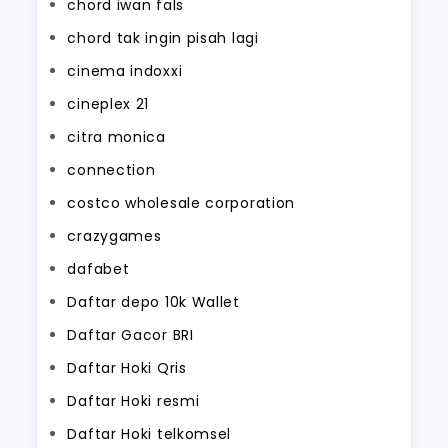
chord iwan fals
chord tak ingin pisah lagi
cinema indoxxi
cineplex 21
citra monica
connection
costco wholesale corporation
crazygames
dafabet
Daftar depo 10k Wallet
Daftar Gacor BRI
Daftar Hoki Qris
Daftar Hoki resmi
Daftar Hoki telkomsel