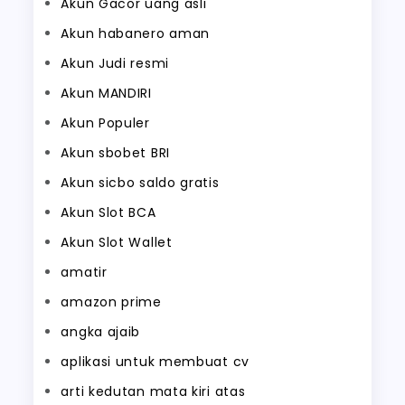
Akun Gacor uang asli
Akun habanero aman
Akun Judi resmi
Akun MANDIRI
Akun Populer
Akun sbobet BRI
Akun sicbo saldo gratis
Akun Slot BCA
Akun Slot Wallet
amatir
amazon prime
angka ajaib
aplikasi untuk membuat cv
arti kedutan mata kiri atas