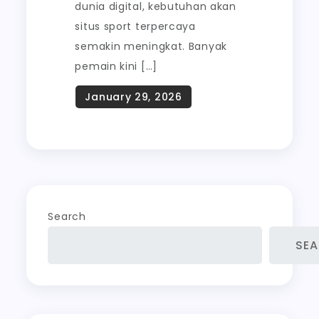
dunia digital, kebutuhan akan
situs sport terpercaya
semakin meningkat. Banyak
pemain kini […]
Search
SE