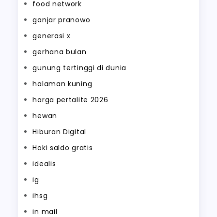
food network
ganjar pranowo
generasi x
gerhana bulan
gunung tertinggi di dunia
halaman kuning
harga pertalite 2026
hewan
Hiburan Digital
Hoki saldo gratis
idealis
ig
ihsg
in mail