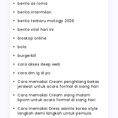
berita as roma
berita intermilan
berita terbaru motogp 2026
berita viral hari ini
bioskop online
bola
burgerkill
cara akses deep web
cara dm ig di pc
Cara memakai Cream penghilang bekas
jerawat untuk acara formal di siang hari
Cara memakai Cream siang malam
bpom untuk acara formal di siang hari
Cara memakai Dress wanita korea style
langkah demi langkah untuk pemula.