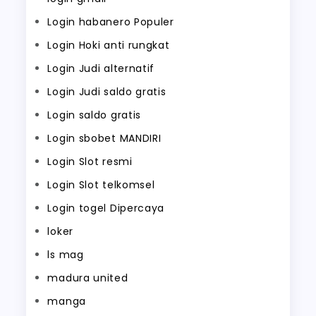
Login habanero Populer
Login Hoki anti rungkat
Login Judi alternatif
Login Judi saldo gratis
Login saldo gratis
Login sbobet MANDIRI
Login Slot resmi
Login Slot telkomsel
Login togel Dipercaya
loker
ls mag
madura united
manga