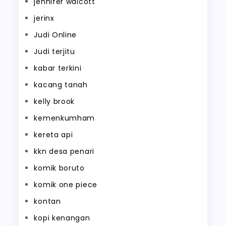
jennifer walcott
jerinx
Judi Online
Judi terjitu
kabar terkini
kacang tanah
kelly brook
kemenkumham
kereta api
kkn desa penari
komik boruto
komik one piece
kontan
kopi kenangan