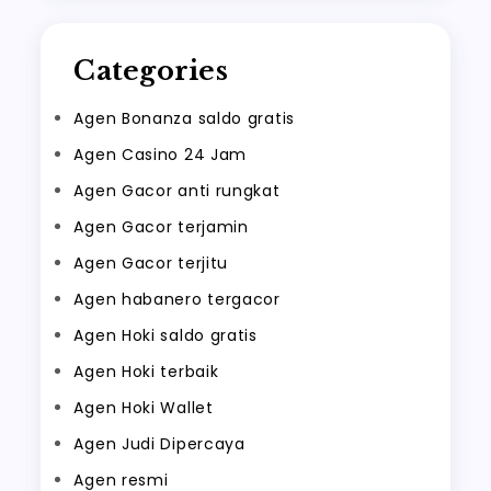
Categories
Agen Bonanza saldo gratis
Agen Casino 24 Jam
Agen Gacor anti rungkat
Agen Gacor terjamin
Agen Gacor terjitu
Agen habanero tergacor
Agen Hoki saldo gratis
Agen Hoki terbaik
Agen Hoki Wallet
Agen Judi Dipercaya
Agen resmi