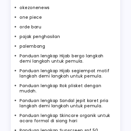
okezonenews
one piece
orde baru
pajak penghasilan
palembang
Panduan lengkap Hijab bergo langkah
demi langkah untuk pemula.
Panduan lengkap Hijab segiempat motif
langkah demi langkah untuk pemula.
Panduan lengkap Rok plisket dengan
mudah.
Panduan lengkap Sandal jepit karet pria
langkah demi langkah untuk pemula.
Panduan lengkap Skincare organik untuk
acara formal di siang hari
Panduan lengkap Sunscreen spf 50