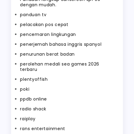
dengan mudah.
panduan tv
pelacakan pos cepat
pencemaran lingkungan
penerjemah bahasa inggris spanyol
penurunan berat badan
perolehan medali sea games 2026
terbaru
plentyoffish
poki
ppdb online
radio shack
raiplay
rans entertainment