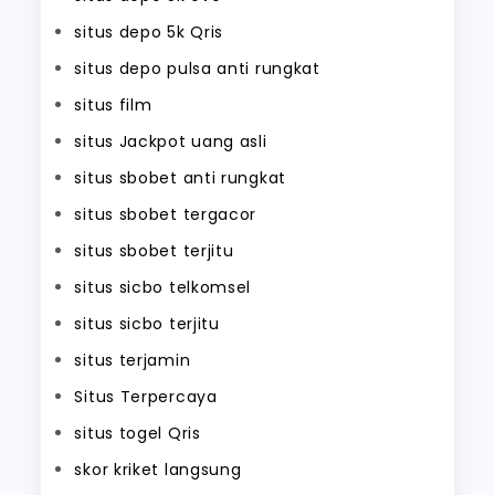
situs depo 5k Qris
situs depo pulsa anti rungkat
situs film
situs Jackpot uang asli
situs sbobet anti rungkat
situs sbobet tergacor
situs sbobet terjitu
situs sicbo telkomsel
situs sicbo terjitu
situs terjamin
Situs Terpercaya
situs togel Qris
skor kriket langsung