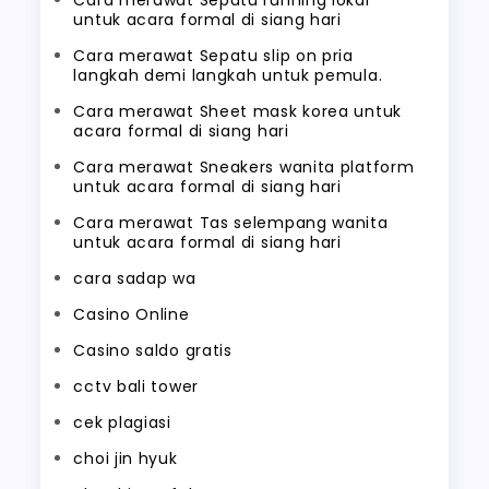
Cara merawat Sepatu running lokal
untuk acara formal di siang hari
Cara merawat Sepatu slip on pria
langkah demi langkah untuk pemula.
Cara merawat Sheet mask korea untuk
acara formal di siang hari
Cara merawat Sneakers wanita platform
untuk acara formal di siang hari
Cara merawat Tas selempang wanita
untuk acara formal di siang hari
cara sadap wa
Casino Online
Casino saldo gratis
cctv bali tower
cek plagiasi
choi jin hyuk