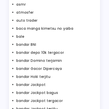
asmr
atmosfer
auto trader
baca manga kimetsu no yaiba
bale
bandar BNI
bandar depo 10k tergacor
bandar Domino terjamin
bandar Gacor Dipercaya
bandar Hoki terjitu
bandar Jackpot
bandar Jackpot bagus
bandar Jackpot tergacor
bandar Jackpot terjitu