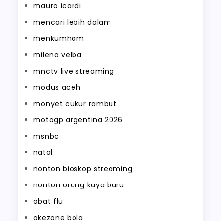
mauro icardi
mencari lebih dalam
menkumham
milena velba
mnctv live streaming
modus aceh
monyet cukur rambut
motogp argentina 2026
msnbc
natal
nonton bioskop streaming
nonton orang kaya baru
obat flu
okezone bola