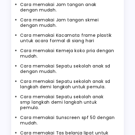
Cara memakai Jam tangan anak
dengan mudah.
Cara memakai Jam tangan skmei
dengan mudah.
Cara memakai Kacamata frame plastik
untuk acara formal di siang hari
Cara memakai Kemeja koko pria dengan
mudah.
Cara memakai Sepatu sekolah anak sd
dengan mudah.
Cara memakai Sepatu sekolah anak sd
langkah demi langkah untuk pemula.
Cara memakai Sepatu sekolah anak
smp langkah demi langkah untuk
pemula.
Cara memakai Sunscreen spf 50 dengan
mudah.
Cara memakai Tas belanja lipat untuk