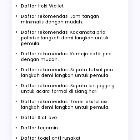
Daftar Hoki Wallet
Daftar rekomendasi Jam tangan
minimalis dengan mudah.
Daftar rekomendasi Kacamata pria
polarize langkah demi langkah untuk
pemula.
Daftar rekomendasi Kemeja batik pria
dengan mudah.
Daftar rekomendasi Sepatu futsal pria
langkah demi langkah untuk pemula.
Daftar rekomendasi Sepatu lari jogging
untuk acara formal di siang hari
Daftar rekomendasi Toner eksfoliasi
langkah demi langkah untuk pemula.
Daftar Slot ovo
Daftar terjamin
Daftar togel anti rungkat