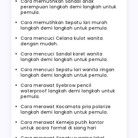
Cara memutihkan Sandal anak
perempuan langkah demi langkah untuk
pemula.
Cara memutihkan Sepatu lari murah
langkah demi langkah untuk pemula.
Cara mencuci Celana kulot wanita
dengan mudah.
Cara mencuci Sandal karet wanita
langkah demi langkah untuk pemula.
Cara mencuci Sepatu lari wanita ringan
langkah demi langkah untuk pemula.
Cara merawat Eyebrow pencil
waterproof langkah demi langkah untuk
pemula.
Cara merawat Kacamata pria polarize
langkah demi langkah untuk pemula.
Cara merawat Kemeja putih kantor
untuk acara formal di siang hari