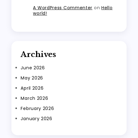
A WordPress Commenter
on
Hello
world!
Archives
June 2026
May 2026
April 2026
March 2026
February 2026
January 2026