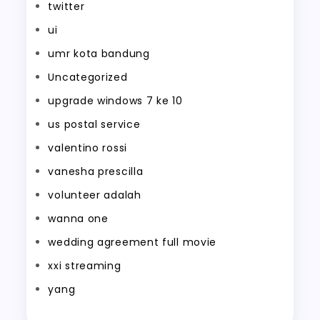
twitter
ui
umr kota bandung
Uncategorized
upgrade windows 7 ke 10
us postal service
valentino rossi
vanesha prescilla
volunteer adalah
wanna one
wedding agreement full movie
xxi streaming
yang