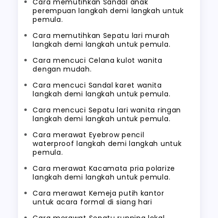
Cara memutihkan Sandal anak
perempuan langkah demi langkah untuk
pemula.
Cara memutihkan Sepatu lari murah
langkah demi langkah untuk pemula.
Cara mencuci Celana kulot wanita
dengan mudah.
Cara mencuci Sandal karet wanita
langkah demi langkah untuk pemula.
Cara mencuci Sepatu lari wanita ringan
langkah demi langkah untuk pemula.
Cara merawat Eyebrow pencil
waterproof langkah demi langkah untuk
pemula.
Cara merawat Kacamata pria polarize
langkah demi langkah untuk pemula.
Cara merawat Kemeja putih kantor
untuk acara formal di siang hari