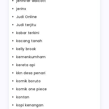
jennifer walcott
jerinx
Judi Online
Judi terjitu
kabar terkini
kacang tanah
kelly brook
kemenkumham
kereta api
kkn desa penari
komik boruto
komik one piece
kontan
kopi kenangan