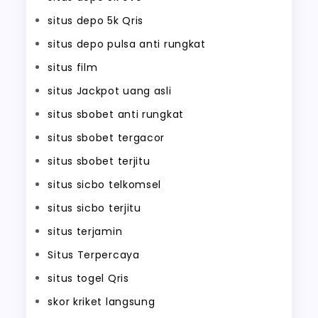
situs depo 5k Qris
situs depo pulsa anti rungkat
situs film
situs Jackpot uang asli
situs sbobet anti rungkat
situs sbobet tergacor
situs sbobet terjitu
situs sicbo telkomsel
situs sicbo terjitu
situs terjamin
Situs Terpercaya
situs togel Qris
skor kriket langsung