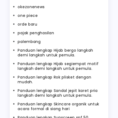
okezonenews
one piece
orde baru
pajak penghasilan
palembang
Panduan lengkap Hijab bergo langkah
demi langkah untuk pemula.
Panduan lengkap Hijab segiempat motif
langkah demi langkah untuk pemula.
Panduan lengkap Rok plisket dengan
mudah.
Panduan lengkap Sandal jepit karet pria
langkah demi langkah untuk pemula.
Panduan lengkap Skincare organik untuk
acara formal di siang hari
Panduan lengkap Sunscreen spf 50