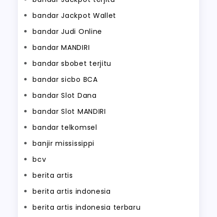
bandar Jackpot Wallet
bandar Judi Online
bandar MANDIRI
bandar sbobet terjitu
bandar sicbo BCA
bandar Slot Dana
bandar Slot MANDIRI
bandar telkomsel
banjir mississippi
bcv
berita artis
berita artis indonesia
berita artis indonesia terbaru