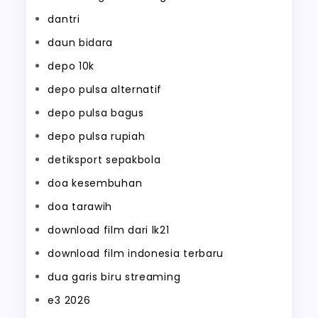
dantri
daun bidara
depo 10k
depo pulsa alternatif
depo pulsa bagus
depo pulsa rupiah
detiksport sepakbola
doa kesembuhan
doa tarawih
download film dari lk21
download film indonesia terbaru
dua garis biru streaming
e3 2026