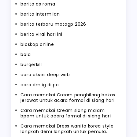
berita as roma
berita intermilan
berita terbaru motogp 2026
berita viral hari ini
bioskop online
bola
burgerkill
cara akses deep web
cara dm ig di pc
Cara memakai Cream penghilang bekas
jerawat untuk acara formal di siang hari
Cara memakai Cream siang malam
bpom untuk acara formal di siang hari
Cara memakai Dress wanita korea style
langkah demi langkah untuk pemula.