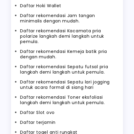
Daftar Hoki Wallet
Daftar rekomendasi Jam tangan
minimalis dengan mudah.
Daftar rekomendasi Kacamata pria
polarize langkah demi langkah untuk
pemula.
Daftar rekomendasi Kemeja batik pria
dengan mudah.
Daftar rekomendasi Sepatu futsal pria
langkah demi langkah untuk pemula.
Daftar rekomendasi Sepatu lari jogging
untuk acara formal di siang hari
Daftar rekomendasi Toner eksfoliasi
langkah demi langkah untuk pemula.
Daftar Slot ovo
Daftar terjamin
Daftar togel anti rungkat