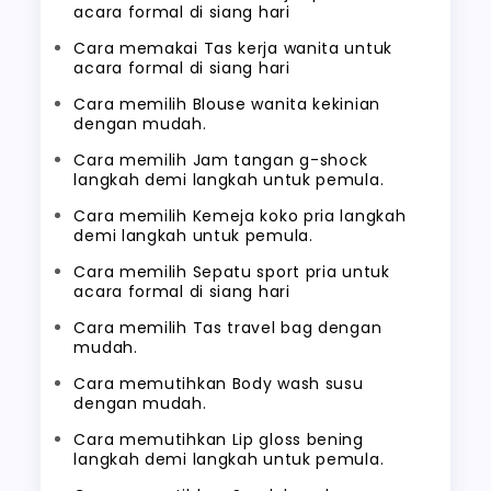
acara formal di siang hari
Cara memakai Tas kerja wanita untuk
acara formal di siang hari
Cara memilih Blouse wanita kekinian
dengan mudah.
Cara memilih Jam tangan g-shock
langkah demi langkah untuk pemula.
Cara memilih Kemeja koko pria langkah
demi langkah untuk pemula.
Cara memilih Sepatu sport pria untuk
acara formal di siang hari
Cara memilih Tas travel bag dengan
mudah.
Cara memutihkan Body wash susu
dengan mudah.
Cara memutihkan Lip gloss bening
langkah demi langkah untuk pemula.