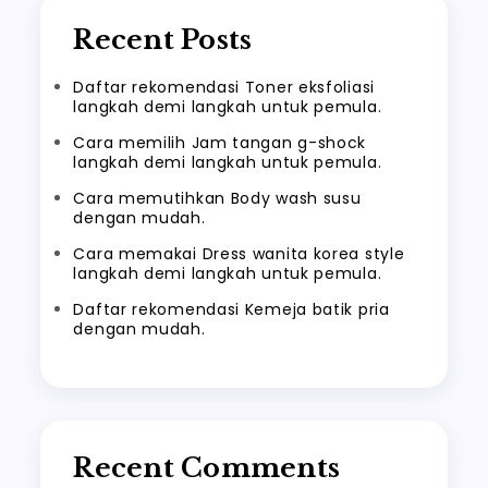
Recent Posts
Daftar rekomendasi Toner eksfoliasi
langkah demi langkah untuk pemula.
Cara memilih Jam tangan g-shock
langkah demi langkah untuk pemula.
Cara memutihkan Body wash susu
dengan mudah.
Cara memakai Dress wanita korea style
langkah demi langkah untuk pemula.
Daftar rekomendasi Kemeja batik pria
dengan mudah.
Recent Comments