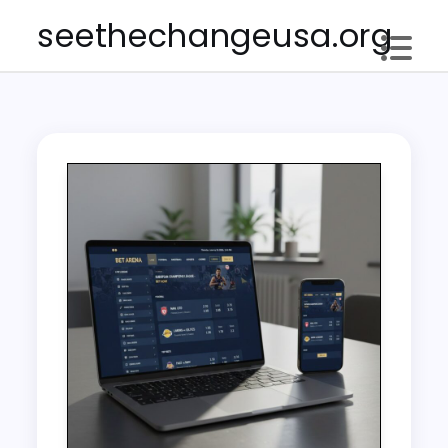
Skip
seethechangeusa.org
to
content