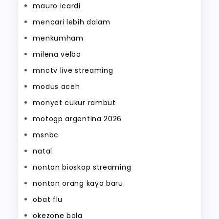
mauro icardi
mencari lebih dalam
menkumham
milena velba
mnctv live streaming
modus aceh
monyet cukur rambut
motogp argentina 2026
msnbc
natal
nonton bioskop streaming
nonton orang kaya baru
obat flu
okezone bola