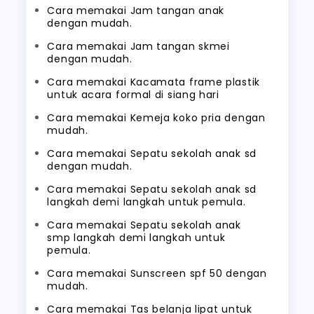
Cara memakai Jam tangan anak
dengan mudah.
Cara memakai Jam tangan skmei
dengan mudah.
Cara memakai Kacamata frame plastik
untuk acara formal di siang hari
Cara memakai Kemeja koko pria dengan
mudah.
Cara memakai Sepatu sekolah anak sd
dengan mudah.
Cara memakai Sepatu sekolah anak sd
langkah demi langkah untuk pemula.
Cara memakai Sepatu sekolah anak
smp langkah demi langkah untuk
pemula.
Cara memakai Sunscreen spf 50 dengan
mudah.
Cara memakai Tas belanja lipat untuk