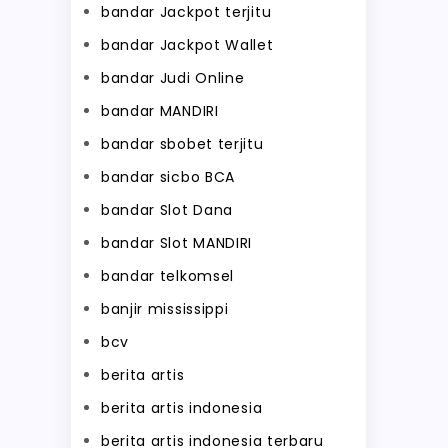
bandar Jackpot terjitu
bandar Jackpot Wallet
bandar Judi Online
bandar MANDIRI
bandar sbobet terjitu
bandar sicbo BCA
bandar Slot Dana
bandar Slot MANDIRI
bandar telkomsel
banjir mississippi
bcv
berita artis
berita artis indonesia
berita artis indonesia terbaru