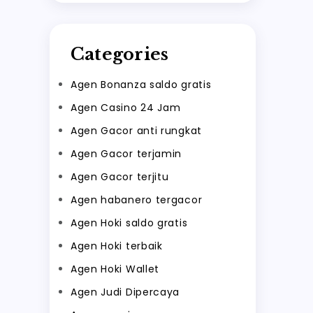
Categories
Agen Bonanza saldo gratis
Agen Casino 24 Jam
Agen Gacor anti rungkat
Agen Gacor terjamin
Agen Gacor terjitu
Agen habanero tergacor
Agen Hoki saldo gratis
Agen Hoki terbaik
Agen Hoki Wallet
Agen Judi Dipercaya