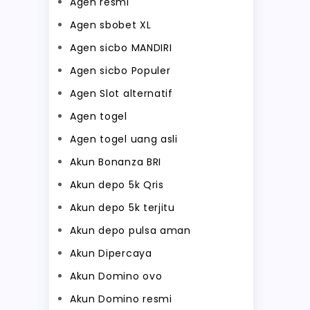
Agen resmi
Agen sbobet XL
Agen sicbo MANDIRI
Agen sicbo Populer
Agen Slot alternatif
Agen togel
Agen togel uang asli
Akun Bonanza BRI
Akun depo 5k Qris
Akun depo 5k terjitu
Akun depo pulsa aman
Akun Dipercaya
Akun Domino ovo
Akun Domino resmi