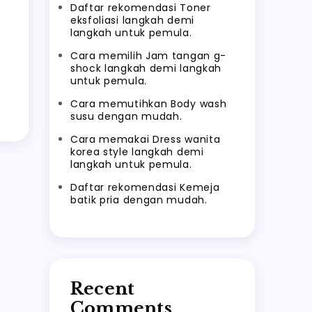
Daftar rekomendasi Toner
eksfoliasi langkah demi
langkah untuk pemula.
Cara memilih Jam tangan g-
shock langkah demi langkah
untuk pemula.
Cara memutihkan Body wash
susu dengan mudah.
Cara memakai Dress wanita
korea style langkah demi
langkah untuk pemula.
Daftar rekomendasi Kemeja
batik pria dengan mudah.
Recent
Comments