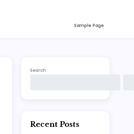
Sample Page
Search
Recent Posts