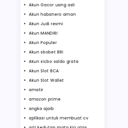
Akun Gacor uang asli
Akun habanero aman
Akun Judi resmi
Akun MANDIRI
Akun Populer
Akun sbobet BRI
Akun sicbo saldo gratis
Akun Slot BCA
Akun Slot Wallet
amatir
amazon prime
angka ajaib
aplikasi untuk membuat cv
arti kedutan mata kiri atas