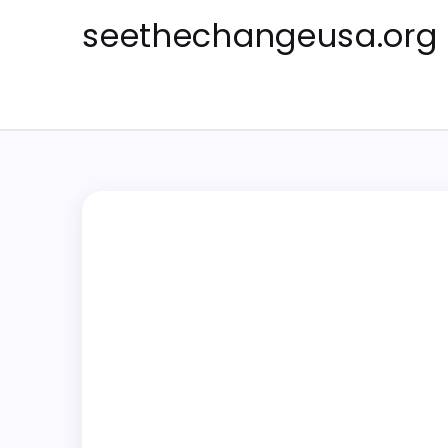
Skip
seethechangeusa.org
to
content