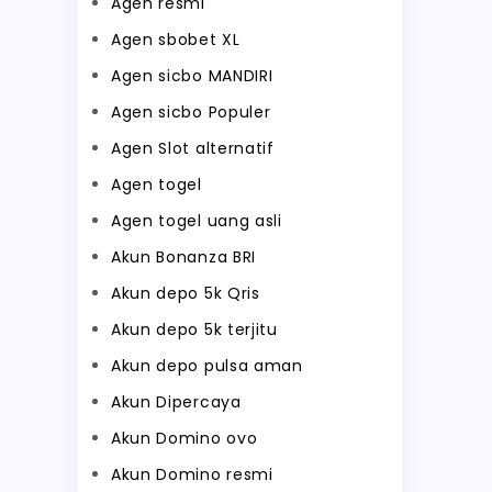
Agen resmi
Agen sbobet XL
Agen sicbo MANDIRI
Agen sicbo Populer
Agen Slot alternatif
Agen togel
Agen togel uang asli
Akun Bonanza BRI
Akun depo 5k Qris
Akun depo 5k terjitu
Akun depo pulsa aman
Akun Dipercaya
Akun Domino ovo
Akun Domino resmi