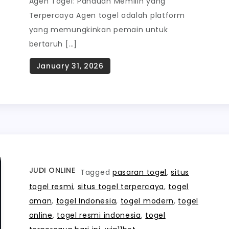
Agen Togel: Panduan Memilih yang
Terpercaya Agen togel adalah platform
yang memungkinkan pemain untuk
bertaruh […]
JUDI ONLINE
Tagged
pasaran togel
,
situs
togel resmi
,
situs togel terpercaya
,
togel
aman
,
togel Indonesia
,
togel modern
,
togel
online
,
togel resmi indonesia
,
togel