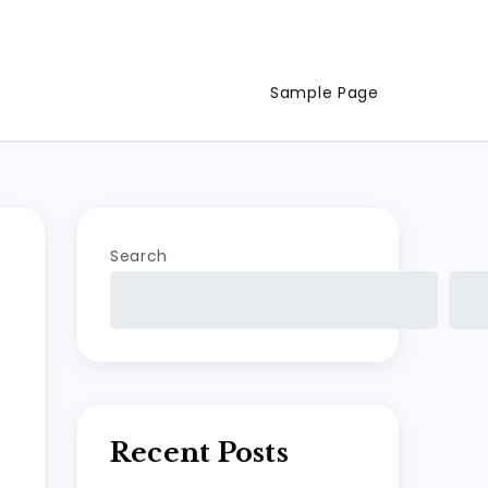
Sample Page
Search
Recent Posts