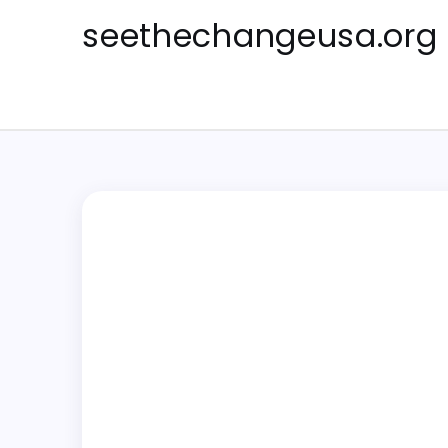
Skip
seethechangeusa.org
to
content