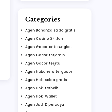
Categories
Agen Bonanza saldo gratis
Agen Casino 24 Jam
Agen Gacor anti rungkat
Agen Gacor terjamin
Agen Gacor terjitu
Agen habanero tergacor
Agen Hoki saldo gratis
Agen Hoki terbaik
Agen Hoki Wallet
Agen Judi Dipercaya