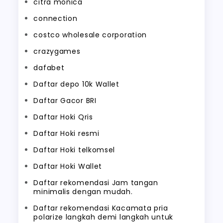
citra monica
connection
costco wholesale corporation
crazygames
dafabet
Daftar depo 10k Wallet
Daftar Gacor BRI
Daftar Hoki Qris
Daftar Hoki resmi
Daftar Hoki telkomsel
Daftar Hoki Wallet
Daftar rekomendasi Jam tangan
minimalis dengan mudah.
Daftar rekomendasi Kacamata pria
polarize langkah demi langkah untuk