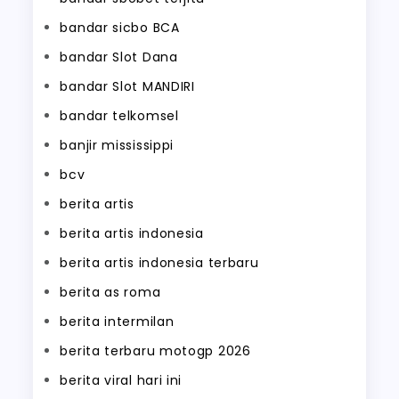
bandar sicbo BCA
bandar Slot Dana
bandar Slot MANDIRI
bandar telkomsel
banjir mississippi
bcv
berita artis
berita artis indonesia
berita artis indonesia terbaru
berita as roma
berita intermilan
berita terbaru motogp 2026
berita viral hari ini