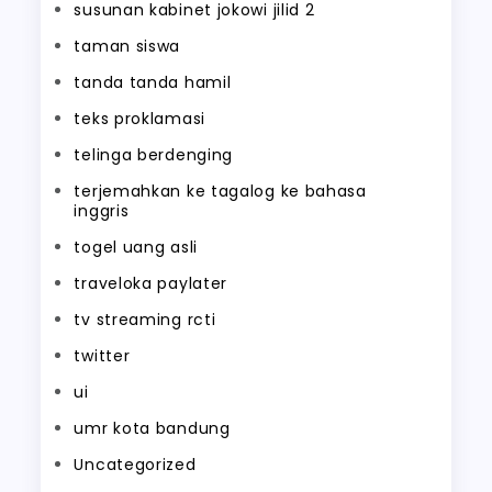
susunan kabinet jokowi jilid 2
taman siswa
tanda tanda hamil
teks proklamasi
telinga berdenging
terjemahkan ke tagalog ke bahasa
inggris
togel uang asli
traveloka paylater
tv streaming rcti
twitter
ui
umr kota bandung
Uncategorized