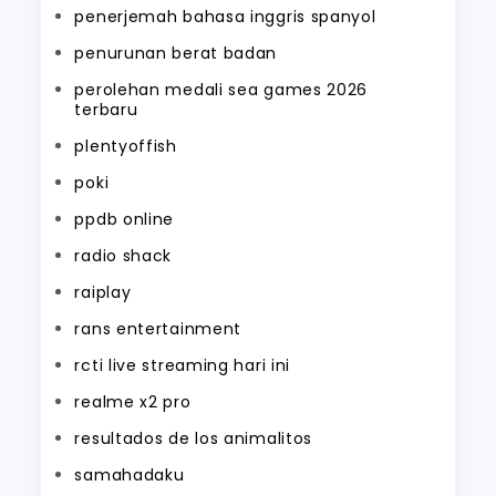
penerjemah bahasa inggris spanyol
penurunan berat badan
perolehan medali sea games 2026
terbaru
plentyoffish
poki
ppdb online
radio shack
raiplay
rans entertainment
rcti live streaming hari ini
realme x2 pro
resultados de los animalitos
samahadaku