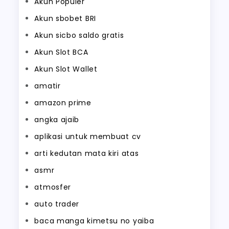
Akun Populer
Akun sbobet BRI
Akun sicbo saldo gratis
Akun Slot BCA
Akun Slot Wallet
amatir
amazon prime
angka ajaib
aplikasi untuk membuat cv
arti kedutan mata kiri atas
asmr
atmosfer
auto trader
baca manga kimetsu no yaiba