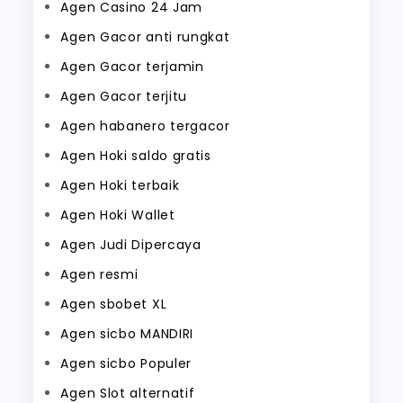
Agen Casino 24 Jam
Agen Gacor anti rungkat
Agen Gacor terjamin
Agen Gacor terjitu
Agen habanero tergacor
Agen Hoki saldo gratis
Agen Hoki terbaik
Agen Hoki Wallet
Agen Judi Dipercaya
Agen resmi
Agen sbobet XL
Agen sicbo MANDIRI
Agen sicbo Populer
Agen Slot alternatif