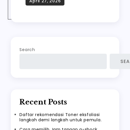
Search
SE
Recent Posts
Daftar rekomendasi Toner eksfoliasi
langkah demi langkah untuk pemula.
Cara memilih Jam tangan g-shock