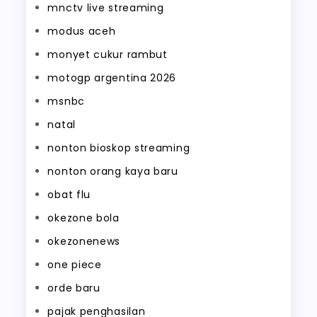
mnctv live streaming
modus aceh
monyet cukur rambut
motogp argentina 2026
msnbc
natal
nonton bioskop streaming
nonton orang kaya baru
obat flu
okezone bola
okezonenews
one piece
orde baru
pajak penghasilan