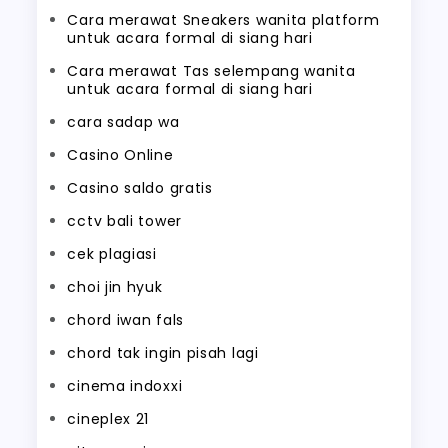
Cara merawat Sneakers wanita platform
untuk acara formal di siang hari
Cara merawat Tas selempang wanita
untuk acara formal di siang hari
cara sadap wa
Casino Online
Casino saldo gratis
cctv bali tower
cek plagiasi
choi jin hyuk
chord iwan fals
chord tak ingin pisah lagi
cinema indoxxi
cineplex 21