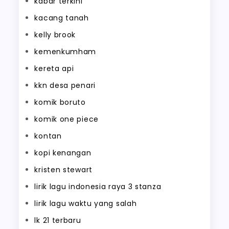
kabar terkini
kacang tanah
kelly brook
kemenkumham
kereta api
kkn desa penari
komik boruto
komik one piece
kontan
kopi kenangan
kristen stewart
lirik lagu indonesia raya 3 stanza
lirik lagu waktu yang salah
lk 21 terbaru