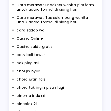
Cara merawat Sneakers wanita platform
untuk acara formal di siang hari
Cara merawat Tas selempang wanita
untuk acara formal di siang hari
cara sadap wa
Casino Online
Casino saldo gratis
cctv bali tower
cek plagiasi
choi jin hyuk
chord iwan fals
chord tak ingin pisah lagi
cinema indoxxi
cineplex 21