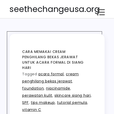
Skip
seethechangeusa.org
to
content
CARA MEMAKAI CREAM
PENGHILANG BEKAS JERAWAT
UNTUK ACARA FORMAL DI SIANG
HARI
Tagged
acara formal
,
cream
penghilang bekas jerawat
,
foundation
,
niacinamide
,
perawatan kulit
,
skincare siang hari
,
SPF
,
tips makeup
,
tutorial pemula
,
vitamin C