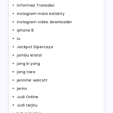
Informasi Transaksi
instagram maia estianty
instagram video downloader
iphone 8
iu
Jackpot Dipercaya
jambu kristal
jang ki yong
jang nara
jennifer walcott
jerinx
Judi Online
Judi terjitu