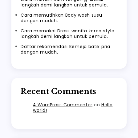
langkah demi langkah untuk pemula.
Cara memutihkan Body wash susu
dengan mudah.
Cara memakai Dress wanita korea style
langkah demi langkah untuk pemula.
Daftar rekomendasi Kemeja batik pria
dengan mudah.
Recent Comments
A WordPress Commenter
on
Hello
world!