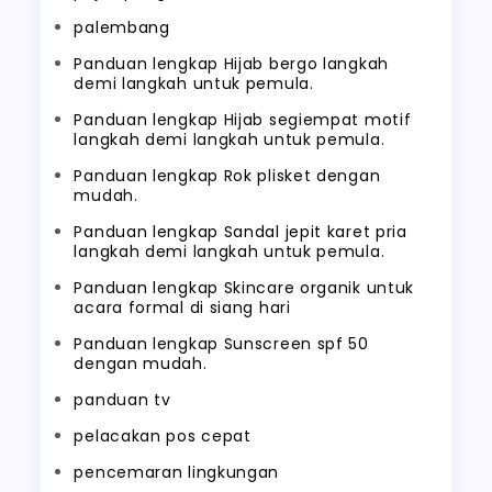
palembang
Panduan lengkap Hijab bergo langkah
demi langkah untuk pemula.
Panduan lengkap Hijab segiempat motif
langkah demi langkah untuk pemula.
Panduan lengkap Rok plisket dengan
mudah.
Panduan lengkap Sandal jepit karet pria
langkah demi langkah untuk pemula.
Panduan lengkap Skincare organik untuk
acara formal di siang hari
Panduan lengkap Sunscreen spf 50
dengan mudah.
panduan tv
pelacakan pos cepat
pencemaran lingkungan