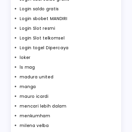
Login saldo gratis
Login sbobet MANDIRI
Login Slot resmi
Login Slot telkomsel
Login togel Dipercaya
loker
ls mag
madura united
manga
mauro icardi
mencari lebih dalam
menkumham
milena velba