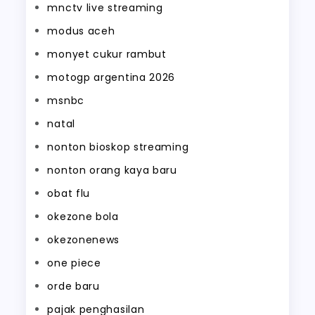
mnctv live streaming
modus aceh
monyet cukur rambut
motogp argentina 2026
msnbc
natal
nonton bioskop streaming
nonton orang kaya baru
obat flu
okezone bola
okezonenews
one piece
orde baru
pajak penghasilan