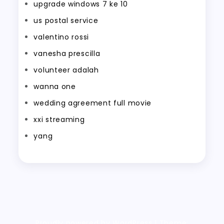
upgrade windows 7 ke 10
us postal service
valentino rossi
vanesha prescilla
volunteer adalah
wanna one
wedding agreement full movie
xxi streaming
yang
Proudly powered by WordPress
|
Theme: