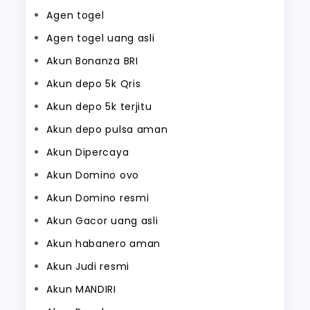
Agen togel
Agen togel uang asli
Akun Bonanza BRI
Akun depo 5k Qris
Akun depo 5k terjitu
Akun depo pulsa aman
Akun Dipercaya
Akun Domino ovo
Akun Domino resmi
Akun Gacor uang asli
Akun habanero aman
Akun Judi resmi
Akun MANDIRI