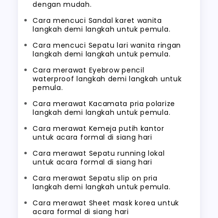
dengan mudah.
Cara mencuci Sandal karet wanita
langkah demi langkah untuk pemula.
Cara mencuci Sepatu lari wanita ringan
langkah demi langkah untuk pemula.
Cara merawat Eyebrow pencil
waterproof langkah demi langkah untuk
pemula.
Cara merawat Kacamata pria polarize
langkah demi langkah untuk pemula.
Cara merawat Kemeja putih kantor
untuk acara formal di siang hari
Cara merawat Sepatu running lokal
untuk acara formal di siang hari
Cara merawat Sepatu slip on pria
langkah demi langkah untuk pemula.
Cara merawat Sheet mask korea untuk
acara formal di siang hari