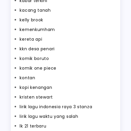
kabar terkini
kacang tanah
kelly brook
kemenkumham
kereta api
kkn desa penari
komik boruto
komik one piece
kontan
kopi kenangan
kristen stewart
lirik lagu indonesia raya 3 stanza
lirik lagu waktu yang salah
lk 21 terbaru