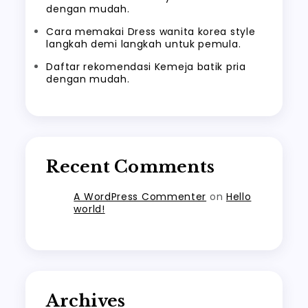
dengan mudah.
Cara memakai Dress wanita korea style
langkah demi langkah untuk pemula.
Daftar rekomendasi Kemeja batik pria
dengan mudah.
Recent Comments
A WordPress Commenter
on
Hello
world!
Archives