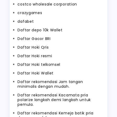
costco wholesale corporation
crazygames
dafabet
Daftar depo 10k Wallet
Daftar Gacor BRI
Daftar Hoki Qris
Daftar Hoki resmi
Daftar Hoki telkomsel
Daftar Hoki Wallet
Daftar rekomendasi Jam tangan
minimalis dengan mudah.
Daftar rekomendasi Kacamata pria
polarize langkah demi langkah untuk
pemula.
Daftar rekomendasi Kemeja batik pria