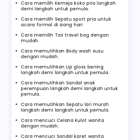
Cara memilih Kemeja koko pria langkah
demi langkah untuk pemula.
Cara memilih Sepatu sport pria untuk
acara formal di siang hari
Cara memilih Tas travel bag dengan
mudah.
Cara memutihkan Body wash susu
dengan mudah.
Cara memutihkan Lip gloss bening
langkah demi langkah untuk pemula.
Cara memutihkan Sandal anak
perempuan langkah demi langkah untuk
pemula.
Cara memutihkan Sepatu lari murah
langkah demi langkah untuk pemula.
Cara mencuci Celana kulot wanita
dengan mudah.
Cara mencuci Sandal karet wanita