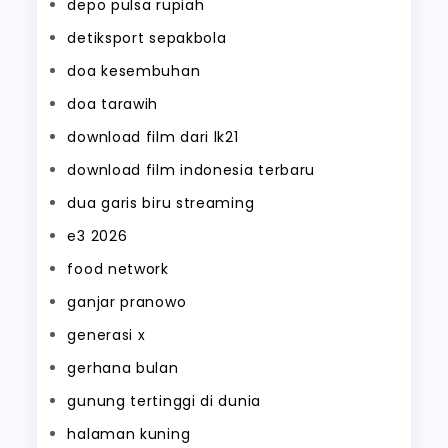
depo pulsa rupiah
detiksport sepakbola
doa kesembuhan
doa tarawih
download film dari lk21
download film indonesia terbaru
dua garis biru streaming
e3 2026
food network
ganjar pranowo
generasi x
gerhana bulan
gunung tertinggi di dunia
halaman kuning