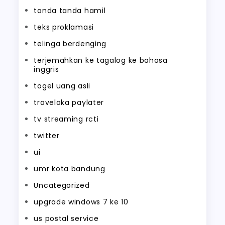
tanda tanda hamil
teks proklamasi
telinga berdenging
terjemahkan ke tagalog ke bahasa
inggris
togel uang asli
traveloka paylater
tv streaming rcti
twitter
ui
umr kota bandung
Uncategorized
upgrade windows 7 ke 10
us postal service