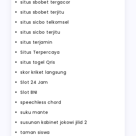
situs sbobet tergacor
situs sbobet terjitu
situs sicbo telkomsel
situs sicbo terjitu
situs terjamin
Situs Terpercaya
situs togel Qris
skor kriket langsung
Slot 24 Jam
Slot BNI
speechless chord
suku mante
susunan kabinet jokowi jilid 2
taman siswa