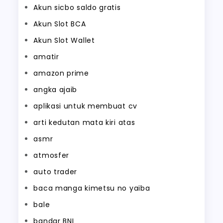
Akun sicbo saldo gratis
Akun Slot BCA
Akun Slot Wallet
amatir
amazon prime
angka ajaib
aplikasi untuk membuat cv
arti kedutan mata kiri atas
asmr
atmosfer
auto trader
baca manga kimetsu no yaiba
bale
bandar BNI