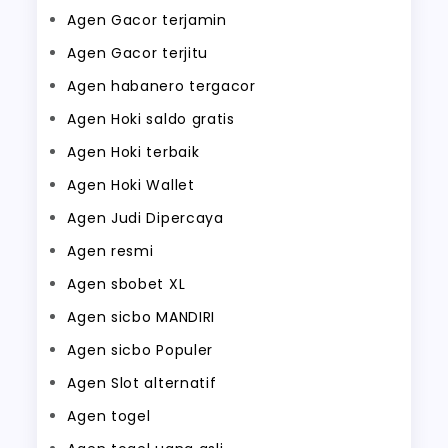
Agen Gacor terjamin
Agen Gacor terjitu
Agen habanero tergacor
Agen Hoki saldo gratis
Agen Hoki terbaik
Agen Hoki Wallet
Agen Judi Dipercaya
Agen resmi
Agen sbobet XL
Agen sicbo MANDIRI
Agen sicbo Populer
Agen Slot alternatif
Agen togel