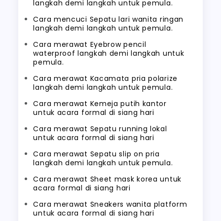
langkah demi langkah untuk pemula.
Cara mencuci Sepatu lari wanita ringan
langkah demi langkah untuk pemula.
Cara merawat Eyebrow pencil
waterproof langkah demi langkah untuk
pemula.
Cara merawat Kacamata pria polarize
langkah demi langkah untuk pemula.
Cara merawat Kemeja putih kantor
untuk acara formal di siang hari
Cara merawat Sepatu running lokal
untuk acara formal di siang hari
Cara merawat Sepatu slip on pria
langkah demi langkah untuk pemula.
Cara merawat Sheet mask korea untuk
acara formal di siang hari
Cara merawat Sneakers wanita platform
untuk acara formal di siang hari