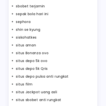
sbobet terjamin
sepak bola hari ini
sephora
shin se kyung
siskohatkes
situs aman
situs Bonanza ovo
situs depo 5k ovo
situs depo 5k Qris
situs depo pulsa anti rungkat
situs film
situs Jackpot uang asli
situs sbobet anti rungkat