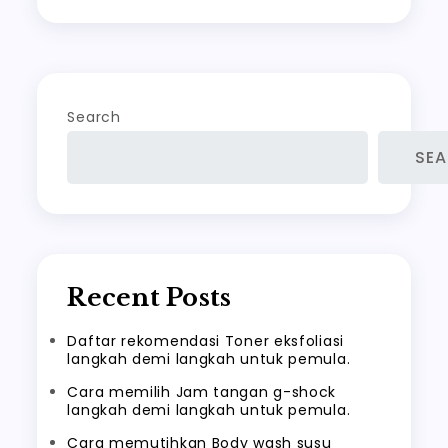
Search
SE
Recent Posts
Daftar rekomendasi Toner eksfoliasi
langkah demi langkah untuk pemula.
Cara memilih Jam tangan g-shock
langkah demi langkah untuk pemula.
Cara memutihkan Body wash susu