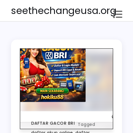
Skip
seethechangeusa.org
to
content
DAFTAR GACOR BRI
Tagged
daftar akun online
,
daftar