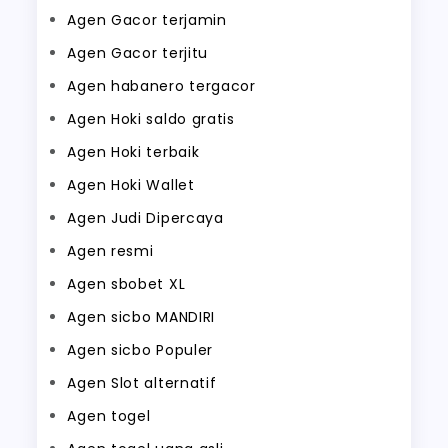
Agen Gacor terjamin
Agen Gacor terjitu
Agen habanero tergacor
Agen Hoki saldo gratis
Agen Hoki terbaik
Agen Hoki Wallet
Agen Judi Dipercaya
Agen resmi
Agen sbobet XL
Agen sicbo MANDIRI
Agen sicbo Populer
Agen Slot alternatif
Agen togel