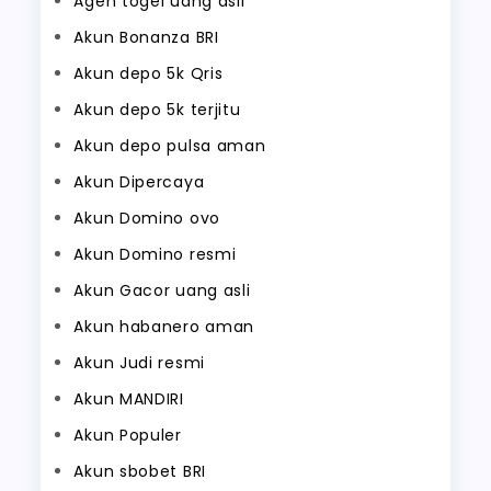
Agen togel uang asli
Akun Bonanza BRI
Akun depo 5k Qris
Akun depo 5k terjitu
Akun depo pulsa aman
Akun Dipercaya
Akun Domino ovo
Akun Domino resmi
Akun Gacor uang asli
Akun habanero aman
Akun Judi resmi
Akun MANDIRI
Akun Populer
Akun sbobet BRI