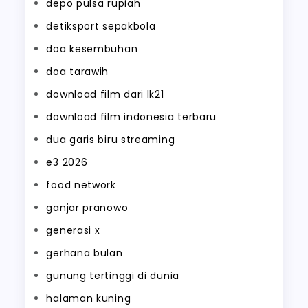
depo pulsa rupiah
detiksport sepakbola
doa kesembuhan
doa tarawih
download film dari lk21
download film indonesia terbaru
dua garis biru streaming
e3 2026
food network
ganjar pranowo
generasi x
gerhana bulan
gunung tertinggi di dunia
halaman kuning