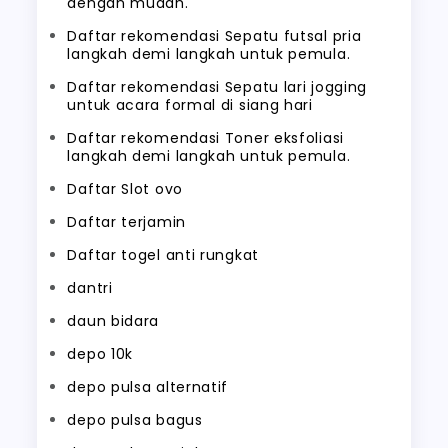
dengan mudah.
Daftar rekomendasi Sepatu futsal pria
langkah demi langkah untuk pemula.
Daftar rekomendasi Sepatu lari jogging
untuk acara formal di siang hari
Daftar rekomendasi Toner eksfoliasi
langkah demi langkah untuk pemula.
Daftar Slot ovo
Daftar terjamin
Daftar togel anti rungkat
dantri
daun bidara
depo 10k
depo pulsa alternatif
depo pulsa bagus