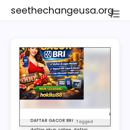
Skip
seethechangeusa.org
to
content
DAFTAR GACOR BRI
Tagged
daftar akun online
,
daftar