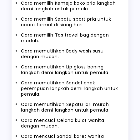
Cara memilih Kemeja koko pria langkah
demi langkah untuk pemula.
Cara memilih Sepatu sport pria untuk
acara formal di siang hari
Cara memilih Tas travel bag dengan
mudah.
Cara memutihkan Body wash susu
dengan mudah.
Cara memutihkan Lip gloss bening
langkah demi langkah untuk pemula.
Cara memutihkan Sandal anak
perempuan langkah demi langkah untuk
pemula.
Cara memutihkan Sepatu lari murah
langkah demi langkah untuk pemula.
Cara mencuci Celana kulot wanita
dengan mudah.
Cara mencuci Sandal karet wanita