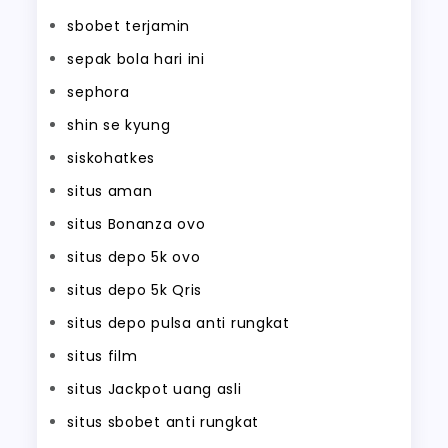
sbobet terjamin
sepak bola hari ini
sephora
shin se kyung
siskohatkes
situs aman
situs Bonanza ovo
situs depo 5k ovo
situs depo 5k Qris
situs depo pulsa anti rungkat
situs film
situs Jackpot uang asli
situs sbobet anti rungkat