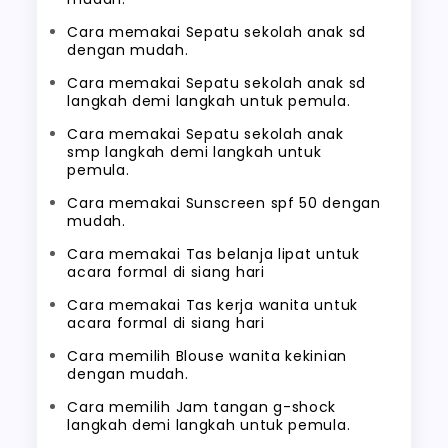
Cara memakai Sepatu sekolah anak sd
dengan mudah.
Cara memakai Sepatu sekolah anak sd
langkah demi langkah untuk pemula.
Cara memakai Sepatu sekolah anak
smp langkah demi langkah untuk
pemula.
Cara memakai Sunscreen spf 50 dengan
mudah.
Cara memakai Tas belanja lipat untuk
acara formal di siang hari
Cara memakai Tas kerja wanita untuk
acara formal di siang hari
Cara memilih Blouse wanita kekinian
dengan mudah.
Cara memilih Jam tangan g-shock
langkah demi langkah untuk pemula.