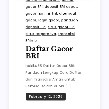
gacor BRI
,
deposit BRI cepat
,
gacor hari ini
,
link alternatif
gacor
,
login gacor
,
panduan
deposit BRI
,
situs gacor BRI
,
situs terpercaya
,
transaksi
BRImo
Daftar Gacor
BRI
hokiku88 Daftar Gacor BRI:
Panduan Lengkap Cara Daftar
dan Transaksi Aman untuk
Pemula Dalam dunia […]