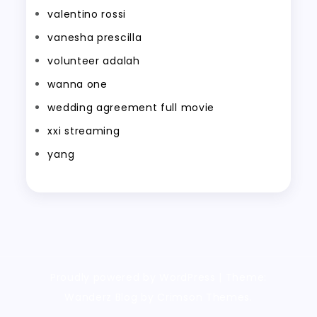
valentino rossi
vanesha prescilla
volunteer adalah
wanna one
wedding agreement full movie
xxi streaming
yang
Proudly powered by WordPress
|
Theme:
Wanderz Blog by Crimson Themes.