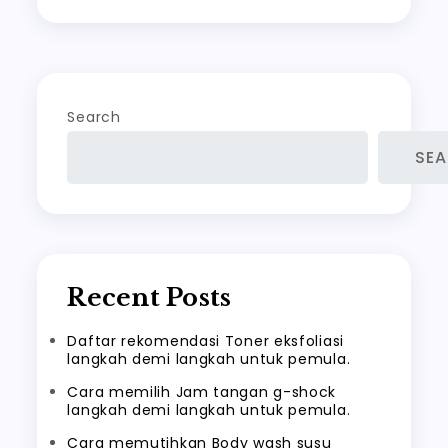
Search
SE
Recent Posts
Daftar rekomendasi Toner eksfoliasi
langkah demi langkah untuk pemula.
Cara memilih Jam tangan g-shock
langkah demi langkah untuk pemula.
Cara memutihkan Body wash susu