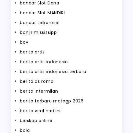
bandar Slot Dana
bandar Slot MANDIRI
bandar telkomsel
banjir mississippi
bcv
berita artis
berita artis indonesia
berita artis indonesia terbaru
berita as roma
berita intermilan
berita terbaru motogp 2026
berita viral hari ini
bioskop online
bola