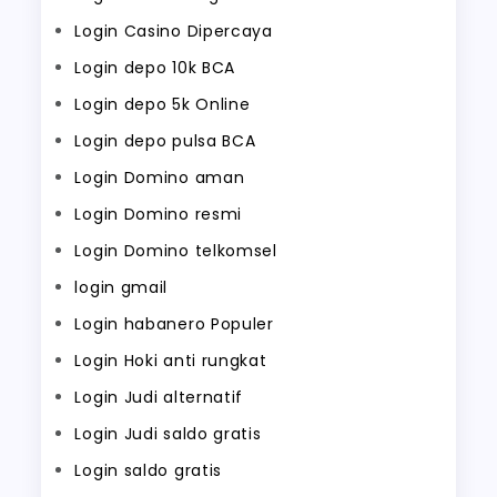
Login Casino Dipercaya
Login depo 10k BCA
Login depo 5k Online
Login depo pulsa BCA
Login Domino aman
Login Domino resmi
Login Domino telkomsel
login gmail
Login habanero Populer
Login Hoki anti rungkat
Login Judi alternatif
Login Judi saldo gratis
Login saldo gratis