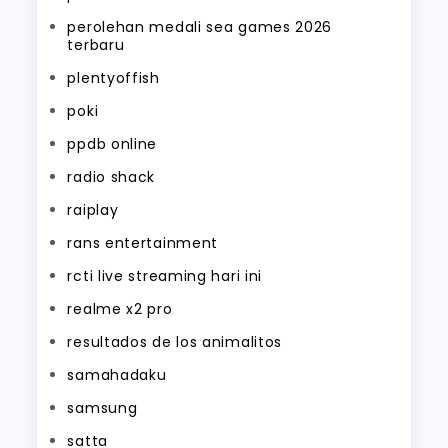
perolehan medali sea games 2026
terbaru
plentyoffish
poki
ppdb online
radio shack
raiplay
rans entertainment
rcti live streaming hari ini
realme x2 pro
resultados de los animalitos
samahadaku
samsung
satta