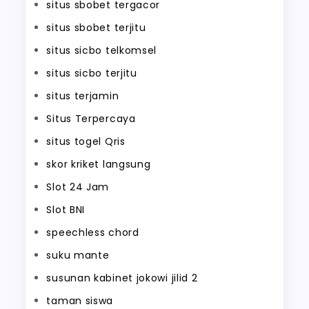
situs sbobet tergacor
situs sbobet terjitu
situs sicbo telkomsel
situs sicbo terjitu
situs terjamin
Situs Terpercaya
situs togel Qris
skor kriket langsung
Slot 24 Jam
Slot BNI
speechless chord
suku mante
susunan kabinet jokowi jilid 2
taman siswa