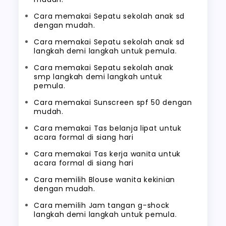
Cara memakai Sepatu sekolah anak sd
dengan mudah.
Cara memakai Sepatu sekolah anak sd
langkah demi langkah untuk pemula.
Cara memakai Sepatu sekolah anak
smp langkah demi langkah untuk
pemula.
Cara memakai Sunscreen spf 50 dengan
mudah.
Cara memakai Tas belanja lipat untuk
acara formal di siang hari
Cara memakai Tas kerja wanita untuk
acara formal di siang hari
Cara memilih Blouse wanita kekinian
dengan mudah.
Cara memilih Jam tangan g-shock
langkah demi langkah untuk pemula.