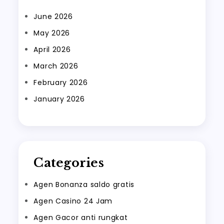
June 2026
May 2026
April 2026
March 2026
February 2026
January 2026
Categories
Agen Bonanza saldo gratis
Agen Casino 24 Jam
Agen Gacor anti rungkat