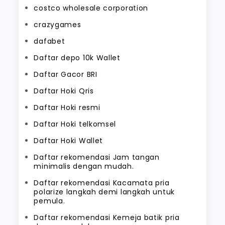
costco wholesale corporation
crazygames
dafabet
Daftar depo 10k Wallet
Daftar Gacor BRI
Daftar Hoki Qris
Daftar Hoki resmi
Daftar Hoki telkomsel
Daftar Hoki Wallet
Daftar rekomendasi Jam tangan
minimalis dengan mudah.
Daftar rekomendasi Kacamata pria
polarize langkah demi langkah untuk
pemula.
Daftar rekomendasi Kemeja batik pria