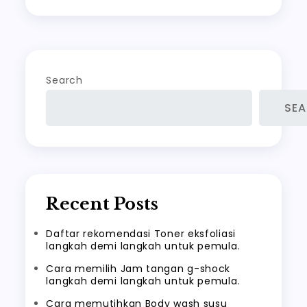
Search
SE
Recent Posts
Daftar rekomendasi Toner eksfoliasi
langkah demi langkah untuk pemula.
Cara memilih Jam tangan g-shock
langkah demi langkah untuk pemula.
Cara memutihkan Body wash susu