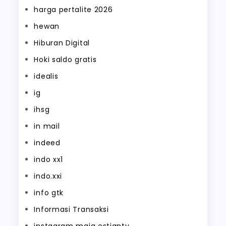
harga pertalite 2026
hewan
Hiburan Digital
Hoki saldo gratis
idealis
ig
ihsg
in mail
indeed
indo xx1
indo.xxi
info gtk
Informasi Transaksi