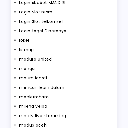
Login sbobet MANDIRI
Login Slot resmi
Login Slot telkomsel
Login togel Dipercaya
loker
ls mag
madura united
manga
mauro icardi
mencari lebih dalam
menkumham
milena velba
mnctv live streaming
modus aceh